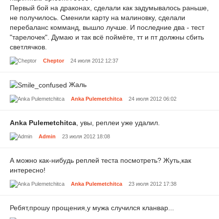
Первый бой на драконах, сделали как задумывалось раньше,
не получилось. Сменили карту на малиновку, сделали
перебаланс комманд, вышло лучше. И последние два - тест
"тарелочек". Думаю и так всё поймёте, тт и пт должны сбить
светлячков.
Cheptor
24 июля 2012 12:37
Жаль
Anka Pulemetchitca
24 июля 2012 06:02
Anka Pulemetchitca
, увы, реплеи уже удалил.
Admin
23 июля 2012 18:08
А можно как-нибудь реплей теста посмотреть? Жуть,как
интересно!
Anka Pulemetchitca
23 июля 2012 17:38
Ребят,прошу прощения,у мужа случился кланвар...