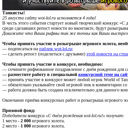
Танкисты!
25 августа сайту wot-lol.ru исполняется 4 года!
В честь этого события стартует новый творческий конкурс «С д
среди сделавших репост новости во вконтакте, будут разыгрыв
Докажите что Ваши рифмы так же точны как Ваши выстрелы.
Чтобы принять участие в розыгрыше игрового золота, необ
— подписаться на
паблик wot-lol.ru;
— сделать репост (поделиться с друзьями)
этой новости на стр
Чтобы принять участие в конкурсе, необходимо:
— сочините рифмованное поздравление с днём рождения для сай
— разместите работу в специальной
конкурсной теме на сай
— принять участие в конкурсе может любой игрок World of Tank
— обязательно указывайте свой игровой ник в комментарии со 
— работа должна быть создана исключительно для данного конк
Окончание приёма конкурсных работ и розыгрыша игрового зо
Призовой фонд:
Победители конкурса «С днём рождения wot-lol.ru!» получат:
1 место -
2 000
игрового золота.
2 место -
1 000
игрового золота.