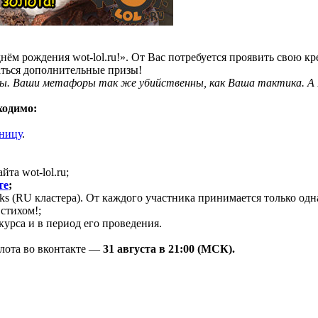
нём рождения wot-lol.ru!». От Вас потребуется проявить свою кр
аться дополнительные призы!
 Ваши метафоры так же убийственны, как Ваша тактика. А Ва
ходимо:
аницу
.
та wot-lol.ru;
те
;
s (RU кластера). От каждого участника принимается только одна
стихом!;
урса и в период его проведения.
лота во вконтакте —
31 августа в 21:00 (МСК).