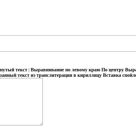
кнутый текст
|
Выравнивание по левому краю
По центру
Выра
ранный текст из транслитерации в кириллицу
Вставка спойл