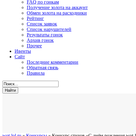
FAQ по гонкам
Получение золота на аккаунт
Обмен золота на расходники
Рейтинг
Список заявок
Список нарушителей
Результаты гонок
Архив гонок
Прочее
Ивенты
Сайт
Последние комментарии
Обратная связь
Правила
wot-lol.ru
»
Конкурсы
» Конкурс стихов «С днём рождения wot-l