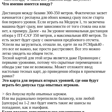
Что именно имеется ввиду?
Дистанция между базами 300-350 метров. Фактически засвет
начинается с респауна для обоих команд сразу после старта
боя первого уровня. Если играть на Медиум 1, то засвечена
машина будет сразу, вне зависимости от того стояла она или
нет, к примеру. Далее - на 3м уровне минимальная дистанция
обзора у ПТ-САУ 350 метров, а максимальная 400 метров. То
есть засвет будет сразу с окончания предбоевого отсчета.
Успели вы загрузиться, отошли ли, едете ли на FCMpak40 -
это все не важно, вас просто расстреляют. Все это можно
легко увидеть на общем тесте.
Тесной картой для этой игры является даже Провинция с
первыми уровнями, потому что скрытные перемещения и
обходы уже там не возможны. Может отложите ввод
настолько тесных карт, до приведения обзора в приемлемые
рамки?
Это карта для первых-вторых уровней, где они будут
играть без допуска туда опытных игроков.
> без допуска туда опытных игроков.
Или вы радикально перепилили балансер, или любой
[цензура] на 1-2 лвл будет иметь такие же шансы на
попадание, как и ньюфаня.
Будет введено дополнительное ограничение в