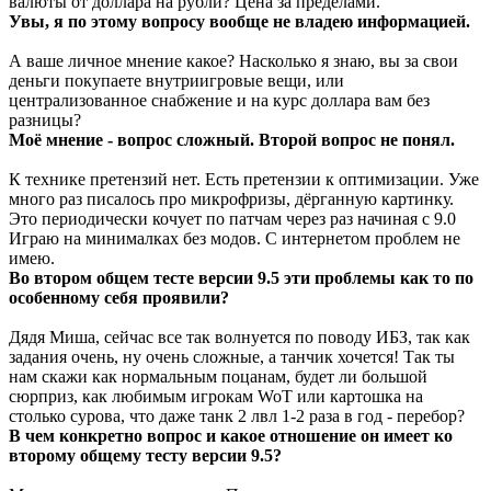
валюты от доллара на рубли? Цена за пределами.
Увы, я по этому вопросу вообще не владею информацией.
А ваше личное мнение какое? Насколько я знаю, вы за свои
деньги покупаете внутриигровые вещи, или
централизованное снабжение и на курс доллара вам без
разницы?
Моё мнение - вопрос сложный. Второй вопрос не понял.
К технике претензий нет. Есть претензии к оптимизации. Уже
много раз писалось про микрофризы, дёрганную картинку.
Это периодически кочует по патчам через раз начиная с 9.0
Играю на минималках без модов. С интернетом проблем не
имею.
Во втором общем тесте версии 9.5 эти проблемы как то по
особенному себя проявили?
Дядя Миша, сейчас все так волнуется по поводу ИБЗ, так как
задания очень, ну очень сложные, а танчик хочется! Так ты
нам скажи как нормальным поцанам, будет ли большой
сюрприз, как любимым игрокам WoT или картошка на
столько сурова, что даже танк 2 лвл 1-2 раза в год - перебор?
В чем конкретно вопрос и какое отношение он имеет ко
второму общему тесту версии 9.5?