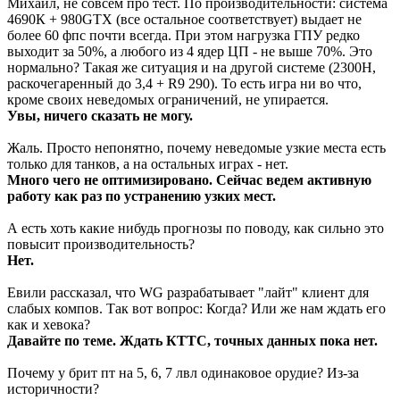
Михаил, не совсем про тест. По производительности: система
4690К + 980GTX (все остальное соответствует) выдает не
более 60 фпс почти всегда. При этом нагрузка ГПУ редко
выходит за 50%, а любого из 4 ядер ЦП - не выше 70%. Это
нормально? Такая же ситуация и на другой системе (2300H,
раскочегаренный до 3,4 + R9 290). То есть игра ни во что,
кроме своих неведомых ограничений, не упирается.
Увы, ничего сказать не могу.
Жаль. Просто непонятно, почему неведомые узкие места есть
только для танков, а на остальных играх - нет.
Много чего не оптимизировано. Сейчас ведем активную
работу как раз по устранению узких мест.
А есть хоть какие нибудь прогнозы по поводу, как сильно это
повысит производительность?
Нет.
Евили рассказал, что WG разрабатывает "лайт" клиент для
слабых компов. Так вот вопрос: Когда? Или же нам ждать его
как и хевока?
Давайте по теме. Ждать КТТС, точных данных пока нет.
Почему у брит пт на 5, 6, 7 лвл одинаковое орудие? Из-за
историчности?