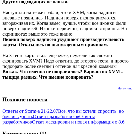
Других подходящих не нашли.
Наступили на те же грабли, что и XVM, когда надписи
впервые появились. Надписи поверх иконок рисуются,
загораживая их. Когда замес, лучше, чтобы все иконки были
поверх надписей. Иконки первичны, надписи вторичны. На
скриншотах выше это тоже видно.
Иконки поверх надписей ухудшают производительность
карты. Отказались по вынужденным причинам.
На 3 тесте карта стала еще хуже, неужели так сложно
скопировать XVM? Надо откатить до второго теста, и просто
подобрать более светлый оттенок для красной команды
Во как. Что именно не понравилось? Вариантов XVM -
тыщща разных. Что именно копировать?
Источник
Похожие новости
Ответы от Storm-a 21-22.07
Все, что вы хотели спросить, но
боялись узнать
Ответы разработчиков
Ответы
разработчиков
Откат маскировки и новая информация о 8.6
Комментарии (1)