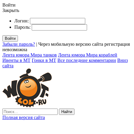
Войти
Закрыть
Логин:
Пароль:
Войти
Забыли пароль?
| Через мобильную версию сайта регистрация
невозможна
Лента юмора Мира танков
Лента юмора Мира кораблей
Ивенты в МТ
Гонки в МТ
Все последние комментарии
Вниз
сайта
Найти
Полная версия сайта