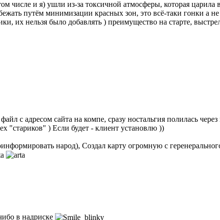
том числе и я) ушли из-за токсичной атмосферы, которая царила 
бежать путём минимизации красных зон, это всё-таки гонки а 
ки, их нельзя было добавлять ) преимущество на старте, выстр
айл с адресом сайта на компе, сразу ностальгия полилась через кр
х "стариков" ) Если будет - клиент установлю ))
проинформировать народ), Создал карту огромную с геренеральног
 чибо в надриске