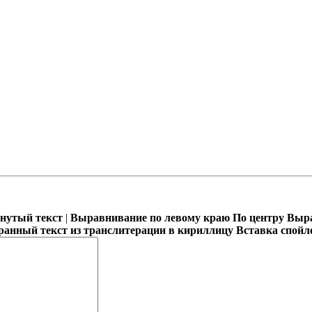
кнутый текст
|
Выравнивание по левому краю
По центру
Выра
ранный текст из транслитерации в кириллицу
Вставка спойл