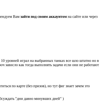
омендуем Вам
зайти под своим аккаунтом
на сайте или через
о 10 уровней играл на выбранных танках все шло штатно но в
роч зависло как тогда выполнять задачи если они не работают
иться по карте (без призов), но тут фиг знает зачем это
обсуждать "дни давно минувших дней" )