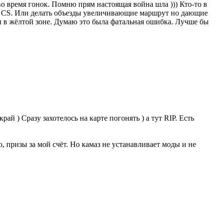
во время гонок. Помню прям настоящая война шла ))) Кто-то в
не CS. Или делать объезды увеличивающие маршрут но дающие
ел в жёлтой зоне. Думаю это была фатальная ошибка. Лучше бы
ай ) Сразу захотелось на карте погонять ) а тут RIP. Есть
о, призы за мой счёт. Но камаз не устанавливает моды и не