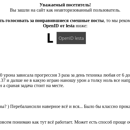
Уважаемый посетитель!
Вы зашли на сайт как неавторизованный пользователь.
ть голосовать за понравившиеся смешные посты
, то мы рек
OpenID от lesta
ниже:
OpenID lesta
 урона зависала прогрессия 3 раза за день техника любая от 6 д
137 и далше не в какую играю наношу урон а толку ноль все нап
а сраная задача стоит на месте.
вы? ) Перебалансили наверное всё и вся... Было бы классно прокат
совсем понимаю как тут всё работает. Может есть способ проще 