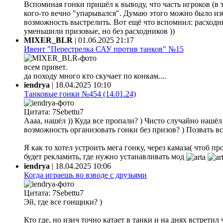
Вспоминая гонки пришёл к выводу, что часть игроков (в 
кого-то вечно "упарывался". Думаю этого можно было из
возможность выстрелить. Вот ещё что вспомнил: расходни
уменьшили призовые, но без расходников ))
MIXER_BLR
|
01.06.2025 21:17
Ивент "Перестрелка САУ против танков" №15
всем привет.
да походу много кто скучает по конкам....
iendrya
|
18.04.2025 10:10
Танковые гонки №454 (14.01.24)
Цитата: 7Sebettu7
Аааа, нашёл )) Куда все пропали? ) Чисто случайно нашёл ф
возможность организовать гонки без призов? ) Позвать все
Я как то хотел устроить мега гонку, через камаза( чтоб 
будет рекламить, где нужно устанавливать мод
iendrya
|
18.04.2025 10:06
Когда играешь во взводе с друзьями
Цитата: 7Sebettu7
Эй, где все гонщики? )
Кто где, но изич точно катает в танки и на днях встретил