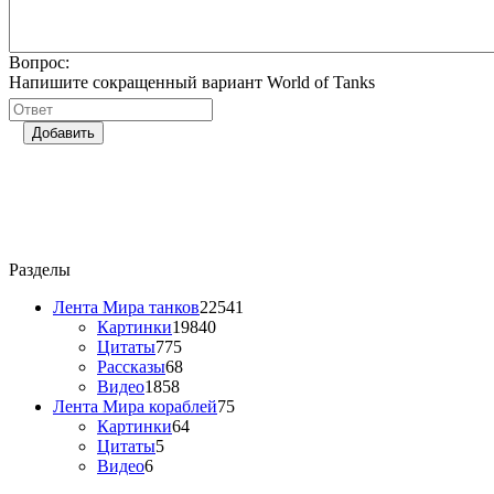
Вопрос:
Напишите сокращенный вариант World of Tanks
Добавить
Разделы
Лента Мира танков
22541
Картинки
19840
Цитаты
775
Рассказы
68
Видео
1858
Лента Мира кораблей
75
Картинки
64
Цитаты
5
Видео
6