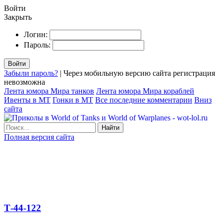
Войти
Закрыть
Логин:
Пароль:
Войти
Забыли пароль?
| Через мобильную версию сайта регистрация
невозможна
Лента юмора Мира танков
Лента юмора Мира кораблей
Ивенты в МТ
Гонки в МТ
Все последние комментарии
Вниз
сайта
Найти
Полная версия сайта
Т-44-122