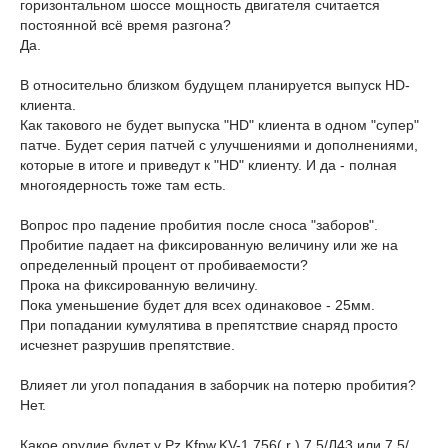
горизонтальном шоссе мощность двигателя считается
постоянной всё время разгона?
Да.
В относительно близком будущем планируется выпуск HD-
клиента.
Как такового не будет выпуска "HD" клиента в одном "супер"
патче. Будет серия патчей с улучшениями и дополнениями,
которые в итоге и приведут к "HD" клиенту. И да - полная
многоядерность тоже там есть.
Вопрос про падение пробития после сноса "заборов".
Пробитие падает на фиксированную величину или же на
определенный процент от пробиваемости?
Прока на фиксированную величину.
Пока уменьшение будет для всех одинаковое - 25мм.
При попадании кумулятива в препятствие снаряд просто
исчезнет разрушив препятствие.
Влияет ли угол попадания в заборчик на потерю пробития?
Нет.
Какое орудие будет у Pz.Kfpw.KV-1 756( r ) 7,5/Л43 или 7,5/