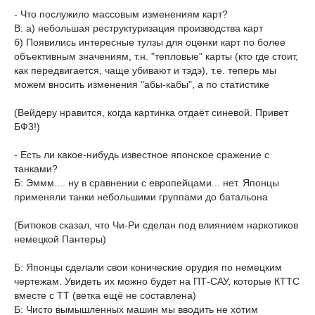
- Что послужило массовым изменениям карт?
В: а) небольшая реструктуризация производства карт
б) Появились интересные тулзы для оценки карт по более
объективным значениям, т.н. "тепловые" карты (кто где стоит,
как передвигается, чаще убивают и тэдэ), т.е. теперь мы
можем вносить изменения "абы-кабы", а по статистике
(Вейдеру нравится, когда картинка отдаёт синевой. Привет
БФ3!)
- Есть ли какое-нибудь известное японское сражение с
танками?
Б: Эммм.... ну в сравнении с европейцами... нет. Японцы
применяли танки небольшими группами до батальона
(Битюков сказал, что Чи-Ри сделан под влиянием наркотиков
немецкой Пантеры)
Б: Японцы сделали свои конические орудия по немецким
чертежам. Увидеть их можно будет на ПТ-САУ, которые КТТС
вместе с ТТ (ветка ещё не составлена)
Б: Чисто вымышленных машин мы вводить не хотим