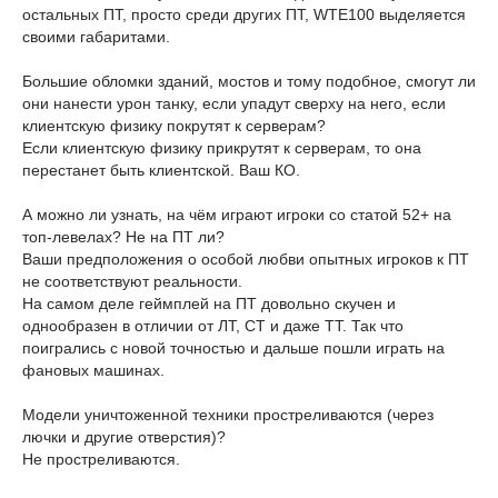
остальных ПТ, просто среди других ПТ, WTE100 выделяется
своими габаритами.
Большие обломки зданий, мостов и тому подобное, смогут ли
они нанести урон танку, если упадут сверху на него, если
клиентскую физику покрутят к серверам?
Если клиентскую физику прикрутят к серверам, то она
перестанет быть клиентской. Ваш КО.
А можно ли узнать, на чём играют игроки со статой 52+ на
топ-левелах? Не на ПТ ли?
Ваши предположения о особой любви опытных игроков к ПТ
не соответствуют реальности.
На самом деле геймплей на ПТ довольно скучен и
однообразен в отличии от ЛТ, СТ и даже ТТ. Так что
поигрались с новой точностью и дальше пошли играть на
фановых машинах.
Модели уничтоженной техники простреливаются (через
лючки и другие отверстия)?
Не простреливаются.