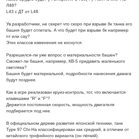
Л48?
L43 с ДТ от L48.
Ув.разработчики, не секрет что скоро при взрыве бк танка его
башня будет отлетать. А что будет при взрыве бк например
пт или сау?
Этих классов изменения не коснутся.
Разрешился-ли уже вопрос о материальности башен?
Сможет-ли башня, например, КВ-5 придавить маленького
светляка?
Башня будет материальной, подробности нанесения дамага
будут позднее.
Как в игре реализован круиз-контроль, тот, что включается
клавишами "R" и "F"?
Держится постоянная скорость, мощность двигателя
подбирается под нее.
В официальном дереве развития японской техники, танк
Type 97 Chi-Ha классифицирован как средний, в отличии от
китайского трофейного варианта (он лёгкий).