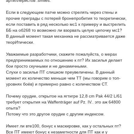
артиллеристов :smiles:
Если в следующем патче можно стрелять через стены и
прочие преграды с потерей бронепробития то теоретически,
если поставить в ряд несколько мс1 к примеру и выстрелить
ББ на об268 то возможно ли взорвать целую цепочку мс1?
В данный момент такая механика не рассматривается даже
теорИтически.
Уважаемые разработчики, скажите пожалуйста, о мерах
предпринимаемых по отношению к пт? Их засилья делает
бои просто скучными и не динамичными.
Слухи о засилье ПТ слишком преувеличены. В данный
момент их количество меньше чем ТТ (мы говорим о топ-
уровнях боёв) и примерно равно с количеством СТ.
Почему орудие, открытое на ягтигре 12,8 cm Pak 44/2 L/61
требует открытия на Waffenträger auf Pz. IV.. это аж 64800
опыта?
Потому что это другое орудие с другим индексом.
Имеет ли вте100, бонус к маскировке, как у остальных пт?
Все ПТ имеют бонус к незаметности для ПТ как и у