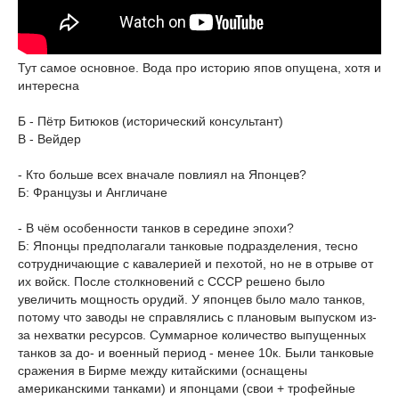
Тут самое основное. Вода про историю япов опущена, хотя и
интересна
Б - Пётр Битюков (исторический консультант)
В - Вейдер
- Кто больше всех вначале повлиял на Японцев?
Б: Французы и Англичане
- В чём особенности танков в середине эпохи?
Б: Японцы предполагали танковые подразделения, тесно
сотрудничающие с кавалерией и пехотой, но не в отрыве от
их войск. После столкновений с СССР решено было
увеличить мощность орудий. У японцев было мало танков,
потому что заводы не справлялись с плановым выпуском из-
за нехватки ресурсов. Суммарное количество выпущенных
танков за до- и военный период - менее 10к. Были танковые
сражения в Бирме между китайскими (оснащены
американскими танками) и японцами (свои + трофейные