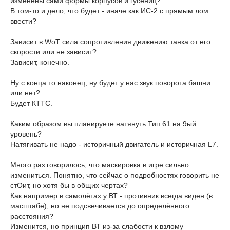
изменены сами формы корпусов и гусениц?
В том-то и дело, что будет - иначе как ИС-2 с прямым лом
ввести?
Зависит в WoT сила сопротивления движению танка от его
скорости или не зависит?
Зависит, конечно.
Ну с конца то наконец, ну будет у нас звук поворота башни
или нет?
Будет КТТС.
Каким образом вы планируете натянуть Тип 61 на 9ый
уровень?
Натягивать не надо - историчный двигатель и историчная L7.
Много раз говорилось, что маскировка в игре сильно
измениться. Понятно, что сейчас о подробностях говорить не
стОит, но хотя бы в общих чертах?
Как например в самолётах у ВТ - противник всегда виден (в
масштабе), но не подсвечивается до определённого
расстояния?
Изменится, но принцип ВТ из-за слабости к взлому