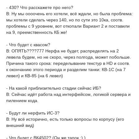
- 430? Что расскажете про него?
В: Ну мы оооочень его хотели, всё ждали, но была проблема:
мы хотели сделать через 140, но по сути это 10ка, соотв.
проблемы с 9 уровнем, вот откопали Вариант 2 и поставили
на 9, преемственность КБ же!
- Что будет с квасом?
В: ОПЯТЬ????777 Нерфа не будет, распределять на 2
левела будем, но не скоро, через полгода, может побольше.
Причина такого срока: переделывание текстур в HD и соотв.
к окончанию этого периода и разделим танки: КВ-1С (на 7
левел) и КВ-85 (на 6 левел)
- На какой приблизительно стадии сейчас ИБ?
В: Сейчас идёт работа над интерфейсом, логикой сервера и
пилением кода.
- Будут ли нерфить ИС-3?
В: Ну всё исторично, есть только вопросы по корпусу (его
внешний вид)
- Что будет с ВК4502? (Он же тапок :) )