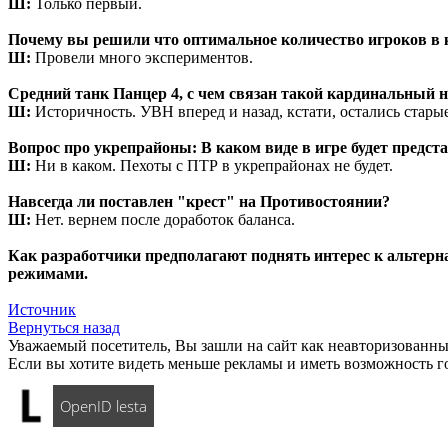
Ш:
Только первый.
Почему вы решили что оптимальное количество игроков в 
Ш:
Провели много экспериментов.
Средний танк Панцер 4, с чем связан такой кардинальный 
Ш:
Историчность. УВН вперед и назад, кстати, остались стары
Вопрос про укрепрайоны: В каком виде в игре будет предст
Ш:
Ни в каком. Пехоты с ПТР в укрепрайонах не будет.
Навсегда ли поставлен "крест" на Противостоянии?
Ш:
Нет. вернем после доработок баланса.
Как разработчики предполагают поднять интерес к альтер
режимами.
Источник
Вернуться назад
Уважаемый посетитель, Вы зашли на сайт как неавторизованны
Если вы хотите видеть меньше рекламы и иметь возможность г
OpenID lesta