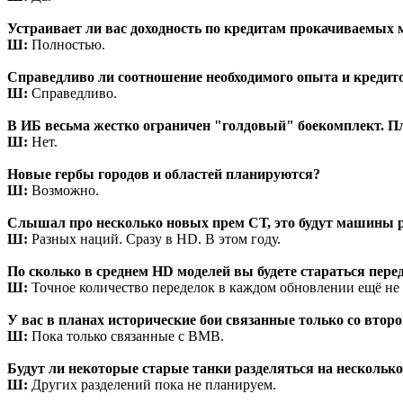
Устраивает ли вас доходность по кредитам прокачиваемых 
Ш:
Полностью.
Справедливо ли соотношение необходимого опыта и кредито
Ш:
Справедливо.
В ИБ весьма жестко ограничен "голдовый" боекомплект. Пл
Ш:
Нет.
Новые гербы городов и областей планируются?
Ш:
Возможно.
Слышал про несколько новых прем СТ, это будут машины 
Ш:
Разных наций. Сразу в HD. В этом году.
По сколько в среднем HD моделей вы будете стараться пер
Ш:
Точное количество переделок в каждом обновлении ещё не
У вас в планах исторические бои связанные только со втор
Ш:
Пока только связанные с ВМВ.
Будут ли некоторые старые танки разделяться на несколько, 
Ш:
Других разделений пока не планируем.