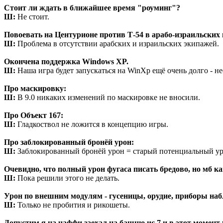
Стоит ли ждать в ближайшее время "роуминг"?
Ш:
Не стоит.
Повоевать на Центурионе против Т-54 в арабо-израильских 
Ш:
Проблема в отсутствии арабских и израильских экипажей.
Окончена поддержка Windows XP.
Ш:
Наша игра будет запускаться на WinXp ещё очень долго - не
Про маскировку:
Ш:
В 9.0 никаких изменений по маскировке не вносили.
Про Объект 167:
Ш:
Гладкоствол не ложится в концепцию игры.
Про заблокированный бронёй урон:
Ш:
Заблокированный бронёй урон = старый потенциальный урон
Очевидно, что полный урон фугаса писать бредово, но мб к
Ш:
Пока решили этого не делать.
Урон по внешним модулям - гусеницы, орудие, приборы набл
Ш:
Только не пробития и рикошеты.
Допустим,я на чаффи,заехал на башню ис 7 и в этот момен