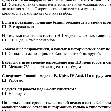
Ш:
У живого танка башня нематериальна и не коллайдится с ч
положения чаффи. Скорее всего он получит импульс по направл
краю корпуса, его может столкнуть вбок.
Если я правильно понимаю башня рождается во время взрыв
Ш:
Все правильно.
Из скольки полигонов состоят HD-модели сложных танков, в
Ш:
От 30 до 50 тыс полигонов.
Уважаемые разработчики, а почему в исторических боях н
Ш:
Сознательная позиция, т.к. баланс в этих боях другой.
Будет ли в игре введено разрешение для HD мониторов и сл
Ш:
Меньше 768 по вертикали делать не будем.
С ведением "новой" модели Pz.Kpfw. IV Ausf. H в игру у м
Ш:
Работают.
Ведутся ли работы над 64-бит клиентом?
Ш:
Не ведутся.
Позвольте поинтересоваться, с какой целью в патче 9.0 в 
балансировщик, оставив информацию только о типе техник