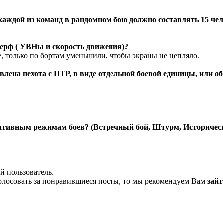
каждой из команд в рандомном бою должно составлять 15 че
нерф ( УВНы и скорость движения)?
е, только по бортам уменьшили, чтобы экраны не цепляло.
авлена пехота с ПТР, в виде отдельной боевой единицы, или 
нативным режимам боев? (Встречный бой, Штурм, Историчес
й пользователь.
олосовать за понравившиеся посты, то мы рекомендуем Вам
зайт