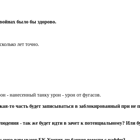
войнах было бы здорово.
сколько лет точно.
 - нанесенный танку урон - урон от фугасов.
акая-то часть будет записываться в заблокированный при не 
юдения - так же будет идти в зачет к потенциальному? Или 
т у него взрывают БК.Улетит ли башня вмести с чаффи?