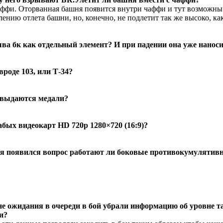
аффи. Оторванная башня появится внутри чаффи и тут возможны
ению отлета башни, но, конечно, не подлетит так же высоко, ка
а бк как отдельный элемент? И при падении она уже наноси
роде 103, или Т-34?
е выдаются медали?
абых видеокарт HD 720p 1280×720 (16:9)?
еня появился вопрос работают ли боковые противокумулятивн
окне ожидания в очереди в бой убрали информацию об уровне 
и?