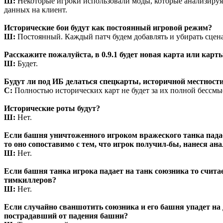
Ш:
Некоторые игроки использовали моды, которые анализируя э
данных на клиент.
Исторические бои будут как постоянный игровой режим?
Ш:
Постоянный. Каждый патч будем добавлять и убирать сцен
Расскажите пожалуйста, в 0.9.1 будет новая карта или карт
Ш:
Будет.
Будут ли под ИБ делаться спецкарты, историчной местност
С:
Полностью исторических карт не будет за их полной бессмы
Исторические роты будут?
Ш:
Нет.
Если башня уничтоженного игроком вражеского танка падает 
то оно сопоставимо с тем, что игрок получил-бы, нанеся а
Ш:
Нет.
Если башня танка игрока падает на танк союзника то счит
тимкиллеров?
Ш:
Нет.
Если случайно сваншотить союзника и его башня упадет на 
пострадавший от падения башни?