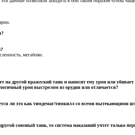
ти данные позволяли заходить в бои таким образом чтобы чаще 
арии.
ы?
и?
сленность, мегабоян.
на другой вражеский танк и наносит ему урон или убивает ег
налогичный урон выстрелом из орудия или отличается?
ается ли это как тимдемаг/тимкилл со всеми вытекающими ш
другой союзный танк, то система наказаний учтет только пе