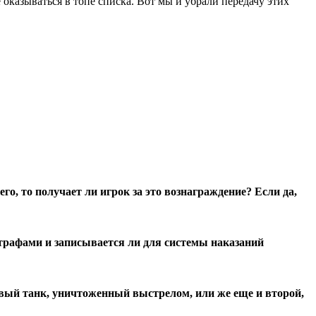
оказываться в топе списка. Вот мы и убрали передачу этих
о, то получает ли игрок за это вознаграждение? Если да,
трафами и записывается ли для системы наказаний
рвый танк, уничтоженный выстрелом, или же еще и второй,