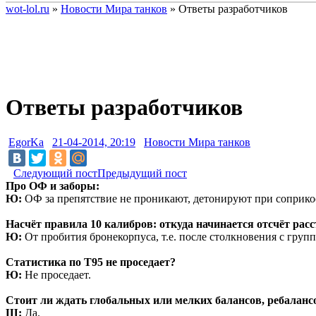
wot-lol.ru
»
Новости Мира танков
» Ответы разработчиков
Ответы разработчиков
EgorKa
21-04-2014, 20:19
Новости Мира танков
Следующий пост
Предыдущий пост
Про ОФ и заборы:
Ю:
ОФ за препятствие не проникают, детонируют при соприко
Насчёт правила 10 калибров: откуда начинается отсчёт расс
Ю:
От пробития бронекорпуса, т.е. после столкновения с групп
Статистика по Т95 не проседает?
Ю:
Не проседает.
Стоит ли ждать глобальных или мелких балансов, ребаланс
Ш:
Да.