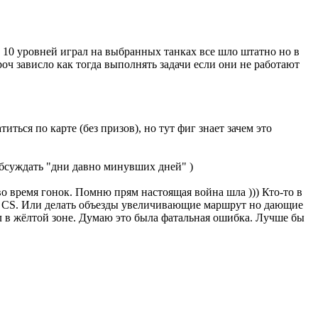
о 10 уровней играл на выбранных танках все шло штатно но в
роч зависло как тогда выполнять задачи если они не работают
иться по карте (без призов), но тут фиг знает зачем это
обсуждать "дни давно минувших дней" )
во время гонок. Помню прям настоящая война шла ))) Кто-то в
не CS. Или делать объезды увеличивающие маршрут но дающие
ел в жёлтой зоне. Думаю это была фатальная ошибка. Лучше бы