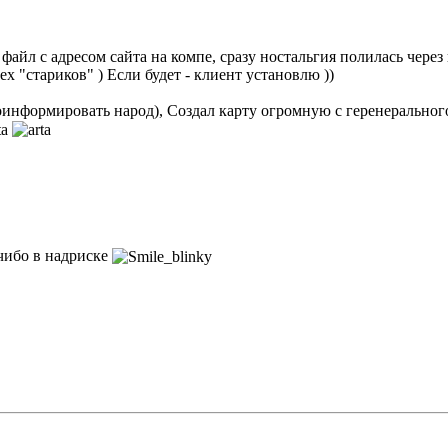
айл с адресом сайта на компе, сразу ностальгия полилась через кр
х "стариков" ) Если будет - клиент установлю ))
проинформировать народ), Создал карту огромную с геренеральног
 чибо в надриске