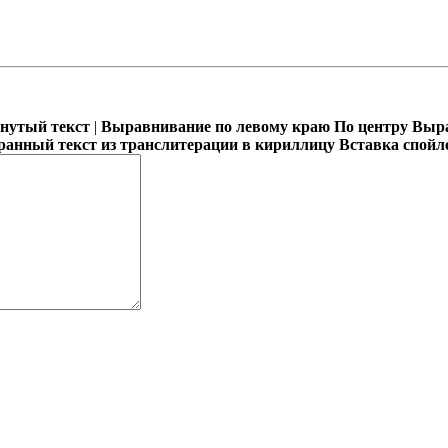
кнутый текст
|
Выравнивание по левому краю
По центру
Выра
ранный текст из транслитерации в кириллицу
Вставка спойл