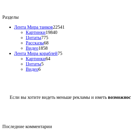
Разделы
Лента Мира танков
22541
Картинки
19840
Цитаты
775
Рассказы
68
Видео
1858
Лента Мира кораблей
75
Картинки
64
Цитаты
5
Видео
6
Если вы хотите видеть меньше рекламы и иметь
возможнос
Последние комментарии