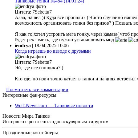
Танковые гонки №454 (14.01.24)
Цитата: 7Sebettu7
Аааа, нашёл )) Куда все пропали? ) Чисто случайно нашёл ф
возможность организовать гонки без призов? ) Позвать все
Я как то хотел устроить мега гонку, через камаза( чтоб 
будет рекламить, где нужно устанавливать мод
iendrya
|
18.04.2025 10:06
Когда играешь во взводе с друзьями
Цитата: 7Sebettu7
Эй, где все гонщики? )
Кто где, но изич точно катает в танки и на днях встретил
Посмотреть все комментарии
Интересные фан-ресурсы
WoT-News.com — Танковые новости
Новости Мира Танков
Интервью с рентгено-эндоваскулярным хирургом
Праздничные контейнеры