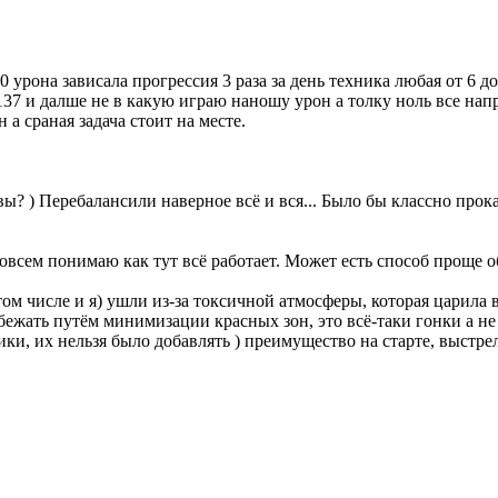
 урона зависала прогрессия 3 раза за день техника любая от 6 д
137 и далше не в какую играю наношу урон а толку ноль все нап
а сраная задача стоит на месте.
вы? ) Перебалансили наверное всё и вся... Было бы классно прокат
совсем понимаю как тут всё работает. Может есть способ проще 
том числе и я) ушли из-за токсичной атмосферы, которая царила 
бежать путём минимизации красных зон, это всё-таки гонки а 
ки, их нельзя было добавлять ) преимущество на старте, выстр