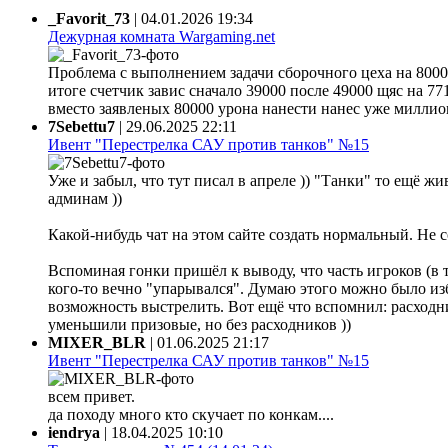
_Favorit_73
|
04.01.2026 19:34
Дежурная комната Wargaming.net
Проблема с выполнением задачи сборочного цеха на 80000
итоге счетчик завис сначало 39000 после 49000 щяс на 77
вместо заявленых 80000 урона нанести нанес уже миллион 
7Sebettu7
|
29.06.2025 22:11
Ивент "Перестрелка САУ против танков" №15
Уже и забыл, что тут писал в апреле )) "Танки" то ещё жи
админам ))
Какой-нибудь чат на этом сайте создать нормальный. Не 
Вспоминая гонки пришёл к выводу, что часть игроков (в 
кого-то вечно "упарывался". Думаю этого можно было из
возможность выстрелить. Вот ещё что вспомнил: расходни
уменьшили призовые, но без расходников ))
MIXER_BLR
|
01.06.2025 21:17
Ивент "Перестрелка САУ против танков" №15
всем привет.
да походу много кто скучает по конкам....
iendrya
|
18.04.2025 10:10