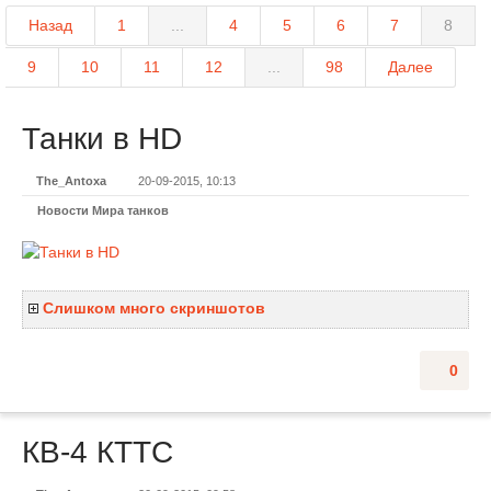
Назад
1
...
4
5
6
7
8
9
10
11
12
...
98
Далее
Танки в HD
The_Antoxa
20-09-2015, 10:13
Новости Мира танков
Слишком много скриншотов
0
КВ-4 КТТС