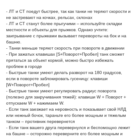
- ЛТ и СТ поедут быстрее, так как танки не теряют скорости и
не застревают на кочках, рельсах, склонах
- ЛТ и СТ станут более прыгучими – используйте складки
местности и объекты для прыжков. Однако учтите:
заигрывание с прыжками вызывает перевороты на бок и на
башню.
- Танки меньше теряют скорость при повороте в движении
- При зажатых клавишах [S+Поворот+Пробел] танк сможет
прятаться за объект кормой, можно быстро избежать
проблем в городе
- Быстрые танки умеют делать разворот на 180 градусов,
если в повороте заблокировать гусеницу: клавиши
[W+Поворот+Пробел]
- Быстрые танки умеют регулировать радиус поворота
(полезно для закручивания тяжей): клавиши W + Поворот +
отпускаем W + нажимаем W.
- Если танк заезжает на неровность и показывает свой НЛД
или нежный бочок, тараньте его более мощным и тяжелым
танком – противник перевернется
- Если танк вашего друга перевернулся и беспомощно лежит
на башне – осторожно переверните его более мощным и