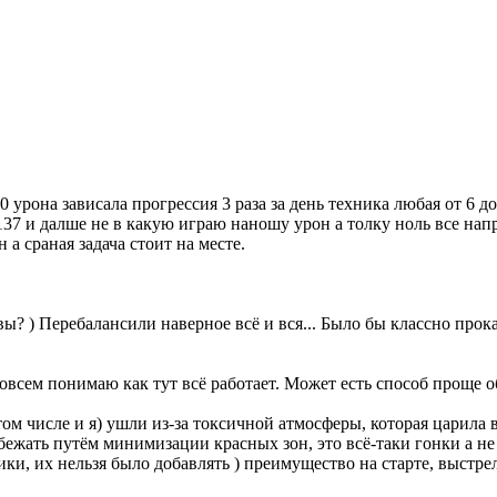
 урона зависала прогрессия 3 раза за день техника любая от 6 д
137 и далше не в какую играю наношу урон а толку ноль все нап
а сраная задача стоит на месте.
вы? ) Перебалансили наверное всё и вся... Было бы классно прокат
совсем понимаю как тут всё работает. Может есть способ проще 
том числе и я) ушли из-за токсичной атмосферы, которая царила 
бежать путём минимизации красных зон, это всё-таки гонки а 
ки, их нельзя было добавлять ) преимущество на старте, выстр