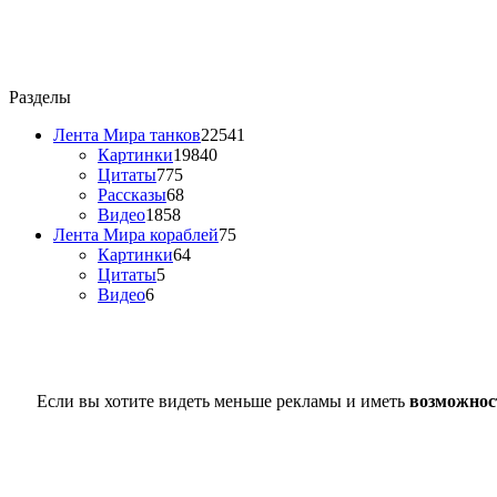
Разделы
Лента Мира танков
22541
Картинки
19840
Цитаты
775
Рассказы
68
Видео
1858
Лента Мира кораблей
75
Картинки
64
Цитаты
5
Видео
6
Если вы хотите видеть меньше рекламы и иметь
возможнос