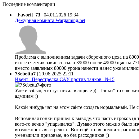
Последние комментарии
_Favorit_73
|
04.01.2026 19:34
Дежурная комната Wargaming.net
Проблема с выполнением задачи сборочного цеха на 80000
итоге счетчик завис сначало 39000 после 49000 щяс на 77
вместо заявленых 80000 урона нанести нанес уже миллион 
7Sebettu7
|
29.06.2025 22:11
Ивент "Перестрелка САУ против танков" №15
Уже и забыл, что тут писал в апреле )) "Танки" то ещё жи
админам ))
Какой-нибудь чат на этом сайте создать нормальный. Не 
Вспоминая гонки пришёл к выводу, что часть игроков (в 
кого-то вечно "упарывался". Думаю этого можно было из
возможность выстрелить. Вот ещё что вспомнил: расходни
уменьшили призовые, но без расходников ))