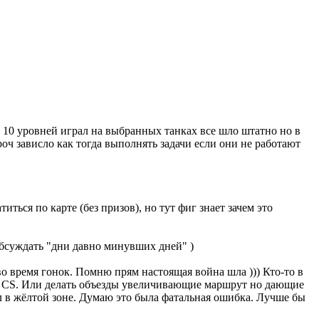
о 10 уровней играл на выбранных танках все шло штатно но в
роч зависло как тогда выполнять задачи если они не работают
иться по карте (без призов), но тут фиг знает зачем это
обсуждать "дни давно минувших дней" )
во время гонок. Помню прям настоящая война шла ))) Кто-то в
не CS. Или делать объезды увеличивающие маршрут но дающие
ел в жёлтой зоне. Думаю это была фатальная ошибка. Лучше бы