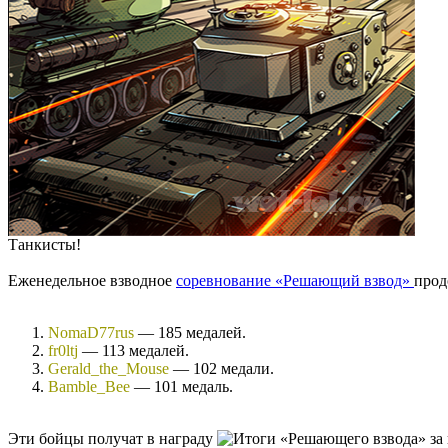
Танкисты!
Еженедельное взводное
соревнование «Решающий взвод»
прод
NomaD77rus
— 185 медалей.
fr0ltj
— 113 медалей.
Gerald_the_Mouse
— 102 медали.
Bamble_Bee
— 101 медаль.
Эти бойцы получат в награду