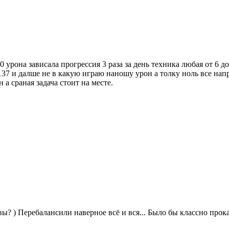
 урона зависала прогрессия 3 раза за день техника любая от 6 д
137 и далше не в какую играю наношу урон а толку ноль все нап
а сраная задача стоит на месте.
вы? ) Перебалансили наверное всё и вся... Было бы классно прокат