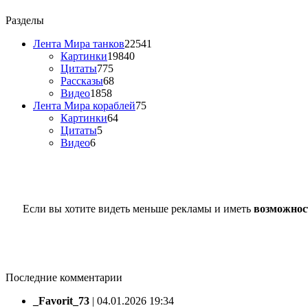
Разделы
Лента Мира танков
22541
Картинки
19840
Цитаты
775
Рассказы
68
Видео
1858
Лента Мира кораблей
75
Картинки
64
Цитаты
5
Видео
6
Если вы хотите видеть меньше рекламы и иметь
возможнос
Последние комментарии
_Favorit_73
|
04.01.2026 19:34