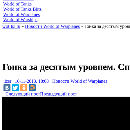
World of Tanks
World of Tanks Blitz
World of Warplanes
World of Warships
wot-lol.ru
»
Новости World of Warplanes
» Гонка за десятым уров
Гонка за десятым уровнем. Сп
ilzer
16-11-2013, 18:08
Новости World of Warplanes
Следующий пост
Предыдущий пост