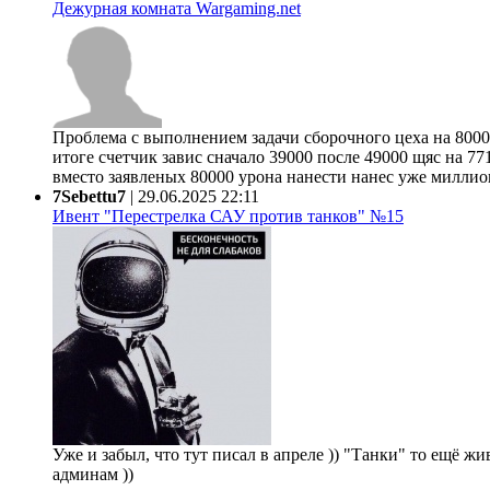
Дежурная комната Wargaming.net
Проблема с выполнением задачи сборочного цеха на 80000
итоге счетчик завис сначало 39000 после 49000 щяс на 77
вместо заявленых 80000 урона нанести нанес уже миллион 
7Sebettu7
|
29.06.2025 22:11
Ивент "Перестрелка САУ против танков" №15
Уже и забыл, что тут писал в апреле )) "Танки" то ещё жи
админам ))