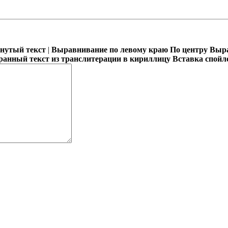
кнутый текст
|
Выравнивание по левому краю
По центру
Выра
ранный текст из транслитерации в кириллицу
Вставка спойл