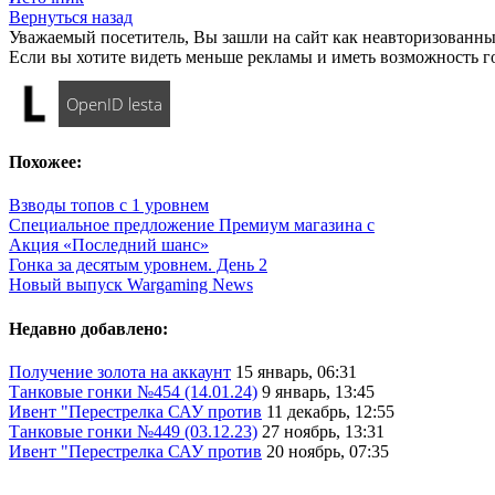
Вернуться назад
Уважаемый посетитель, Вы зашли на сайт как неавторизованны
Если вы хотите видеть меньше рекламы и иметь возможность г
OpenID lesta
Похожее:
Взводы топов с 1 уровнем
Специальное предложение Премиум магазина с
Акция «Последний шанс»
Гонка за десятым уровнем. День 2
Новый выпуск Wargaming News
Недавно добавлено:
Получение золота на аккаунт
15 январь, 06:31
Танковые гонки №454 (14.01.24)
9 январь, 13:45
Ивент "Перестрелка САУ против
11 декабрь, 12:55
Танковые гонки №449 (03.12.23)
27 ноябрь, 13:31
Ивент "Перестрелка САУ против
20 ноябрь, 07:35