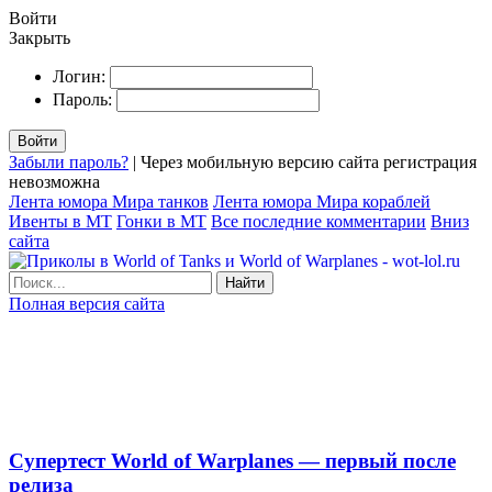
Войти
Закрыть
Логин:
Пароль:
Войти
Забыли пароль?
| Через мобильную версию сайта регистрация
невозможна
Лента юмора Мира танков
Лента юмора Мира кораблей
Ивенты в МТ
Гонки в МТ
Все последние комментарии
Вниз
сайта
Найти
Полная версия сайта
Супертест World of Warplanes — первый после
релиза