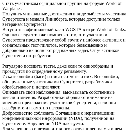
Стать участником официальной группы на форуме World of
Warplanes.
Получить уникальные достижения в виде эмблемы участника
Супертеста и медали Линдберга, которые доступны только
ветеранам Супертеста.
Вступить в официальный клан WGSTA в игре World of Tanks.
Однако следует также помнить о том, что участники
Супертеста представляют собой группу наиболее активных и
сознательных тест-пилотов, которые безвозмездно и
добровольно выполняют ряд важных задач. От участников
Супертеста потребуется:
Регулярно посещать тесты, даже если те однообразны и
проводятся по определённому регламенту.
Искать ошибки (баги) и писать отчёты о них. Все ошибки,
обнаруженные участниками Супертеста, разработчики
обрабатывают и исправляют.
Описывать свои наблюдения, высказывать собственные
мысли и мнения. Разработчики обращают внимание на
мнения и предложения участников Супертеста, если они
развёрнуто и грамотно изложены.
Добросовестно соблюдать Соглашение о неразглашении
конфиденциальной информации (NDA), полученной на
Супертесте. Нарушение NDA наказуемо.
Для успешного и результативного сотрудничества мы ищем