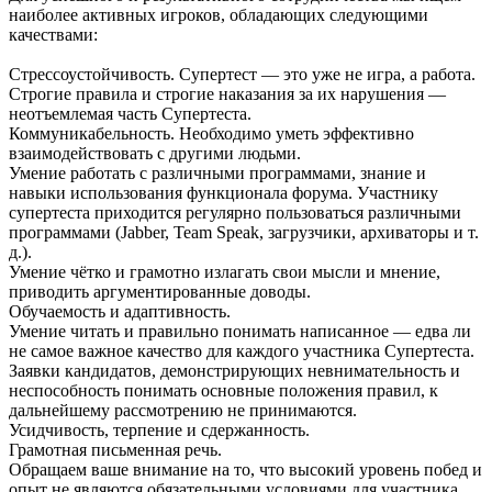
наиболее активных игроков, обладающих следующими
качествами:
Стрессоустойчивость. Супертест — это уже не игра, а работа.
Строгие правила и строгие наказания за их нарушения —
неотъемлемая часть Супертеста.
Коммуникабельность. Необходимо уметь эффективно
взаимодействовать с другими людьми.
Умение работать с различными программами, знание и
навыки использования функционала форума. Участнику
супертеста приходится регулярно пользоваться различными
программами (Jabber, Team Speak, загрузчики, архиваторы и т.
д.).
Умение чётко и грамотно излагать свои мысли и мнение,
приводить аргументированные доводы.
Обучаемость и адаптивность.
Умение читать и правильно понимать написанное — едва ли
не самое важное качество для каждого участника Супертеста.
Заявки кандидатов, демонстрирующих невнимательность и
неспособность понимать основные положения правил, к
дальнейшему рассмотрению не принимаются.
Усидчивость, терпение и сдержанность.
Грамотная письменная речь.
Обращаем ваше внимание на то, что высокий уровень побед и
опыт не являются обязательными условиями для участника