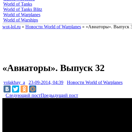
World of Tanks
World of Tanks Blitz
World of Warplanes
World of Warships
wot-lol.ru
»
Новости World of Warplanes
» «Авиаторы». Выпуск 
«Авиаторы». Выпуск 32
volakbay_a
23-09-2014, 04:39
Новости World of Warplanes
Следующий пост
Предыдущий пост