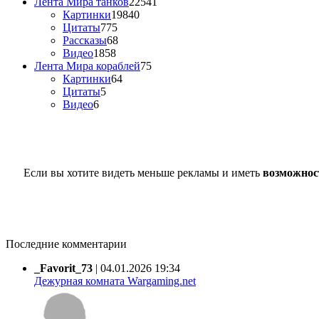
Лента Мира танков
22541
Картинки
19840
Цитаты
775
Рассказы
68
Видео
1858
Лента Мира кораблей
75
Картинки
64
Цитаты
5
Видео
6
Если вы хотите видеть меньше рекламы и иметь
возможнос
Последние комментарии
_Favorit_73
|
04.01.2026 19:34
Дежурная комната Wargaming.net