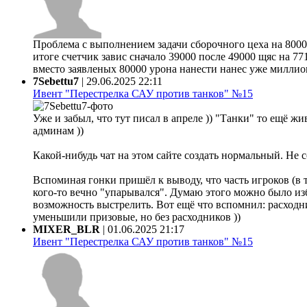
Проблема с выполнением задачи сборочного цеха на 80000
итоге счетчик завис сначало 39000 после 49000 щяс на 77
вместо заявленых 80000 урона нанести нанес уже миллион 
7Sebettu7
|
29.06.2025 22:11
Ивент "Перестрелка САУ против танков" №15
Уже и забыл, что тут писал в апреле )) "Танки" то ещё жи
админам ))
Какой-нибудь чат на этом сайте создать нормальный. Не 
Вспоминая гонки пришёл к выводу, что часть игроков (в 
кого-то вечно "упарывался". Думаю этого можно было из
возможность выстрелить. Вот ещё что вспомнил: расходни
уменьшили призовые, но без расходников ))
MIXER_BLR
|
01.06.2025 21:17
Ивент "Перестрелка САУ против танков" №15