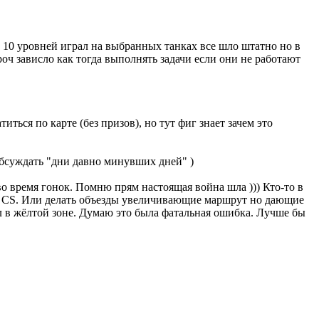
о 10 уровней играл на выбранных танках все шло штатно но в
роч зависло как тогда выполнять задачи если они не работают
иться по карте (без призов), но тут фиг знает зачем это
обсуждать "дни давно минувших дней" )
во время гонок. Помню прям настоящая война шла ))) Кто-то в
не CS. Или делать объезды увеличивающие маршрут но дающие
ел в жёлтой зоне. Думаю это была фатальная ошибка. Лучше бы