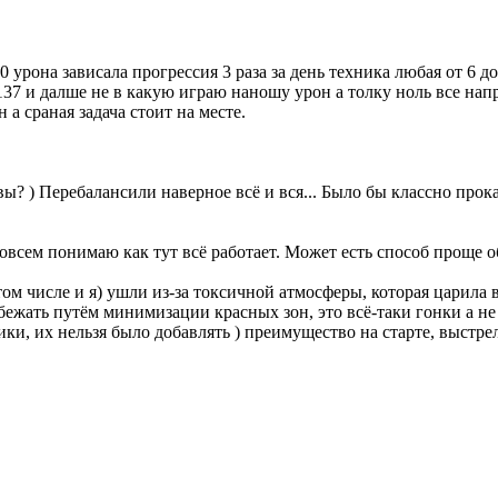
 урона зависала прогрессия 3 раза за день техника любая от 6 д
137 и далше не в какую играю наношу урон а толку ноль все нап
а сраная задача стоит на месте.
вы? ) Перебалансили наверное всё и вся... Было бы классно прокат
совсем понимаю как тут всё работает. Может есть способ проще 
том числе и я) ушли из-за токсичной атмосферы, которая царила 
бежать путём минимизации красных зон, это всё-таки гонки а 
ки, их нельзя было добавлять ) преимущество на старте, выстр