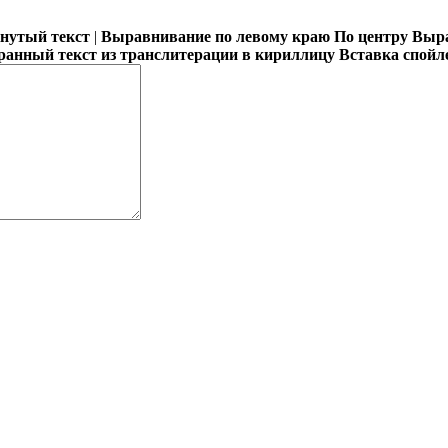
кнутый текст
|
Выравнивание по левому краю
По центру
Выра
ранный текст из транслитерации в кириллицу
Вставка спойл