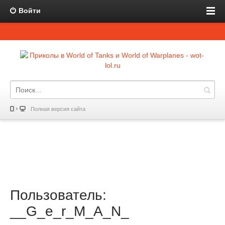
Войти
Полная версия сайта
Пользователь:
__G_e_r_M_A_N_