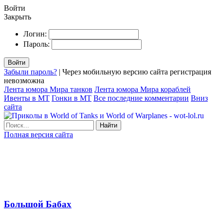
Войти
Закрыть
Логин:
Пароль:
Войти
Забыли пароль?
| Через мобильную версию сайта регистрация
невозможна
Лента юмора Мира танков
Лента юмора Мира кораблей
Ивенты в МТ
Гонки в МТ
Все последние комментарии
Вниз
сайта
Найти
Полная версия сайта
Большой Бабах