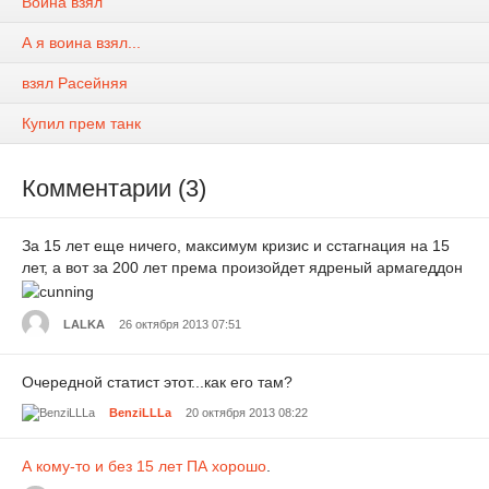
Воина взял
А я воина взял...
взял Расейняя
Купил прем танк
Комментарии (3)
За 15 лет еще ничего, максимум кризис и сстагнация на 15
лет, а вот за 200 лет према произойдет ядреный армагеддон
LALKA
26 октября 2013 07:51
Очередной статист этот...как его там?
BenziLLLa
20 октября 2013 08:22
А кому-то и без 15 лет ПА хорошо
.