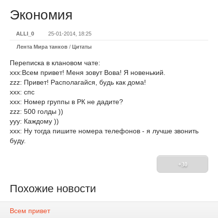
Экономия
ALLI_0
25-01-2014, 18:25
Лента Мира танков
/
Цитаты
Переписка в клановом чате:
ххх:Всем привет! Меня зовут Вова! Я новенький.
zzz: Привет! Располагайся, будь как дома!
ххх: спс
ххх: Номер группы в РК не дадите?
zzz: 500 голды ))
yyy: Каждому ))
ххх: Ну тогда пишите номера телефонов - я лучше звонить
буду.
+30
Похожие новости
Всем привет