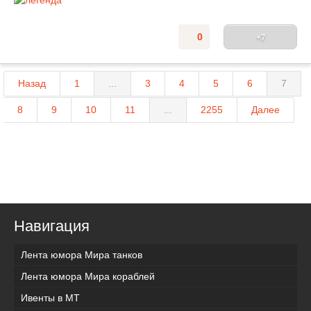
0
+7
Назад
1
...
3
4
5
6
7
8
9
10
11
...
2255
Далее
Навигация
Лента юмора Мира танков
Лента юмора Мира кораблей
Ивенты в МТ