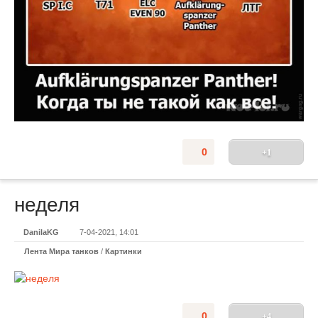
0
+1
неделя
DanilaKG
7-04-2021, 14:01
Лента Мира танков
/
Картинки
0
+4