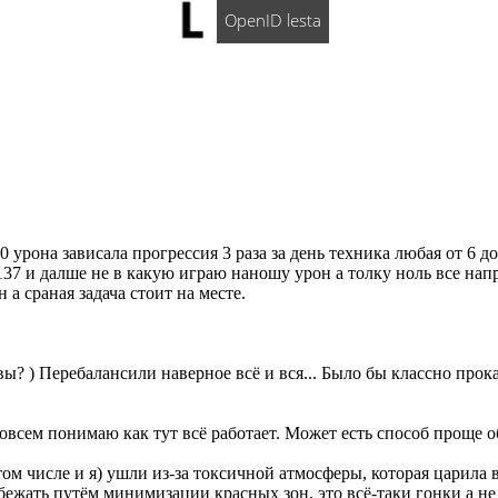
OpenID lesta
 урона зависала прогрессия 3 раза за день техника любая от 6 д
137 и далше не в какую играю наношу урон а толку ноль все нап
а сраная задача стоит на месте.
вы? ) Перебалансили наверное всё и вся... Было бы классно прокат
совсем понимаю как тут всё работает. Может есть способ проще 
том числе и я) ушли из-за токсичной атмосферы, которая царила 
бежать путём минимизации красных зон, это всё-таки гонки а 