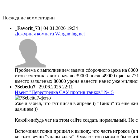
Последние комментарии
_Favorit_73
|
04.01.2026 19:34
Дежурная комната Wargaming.net
Проблема с выполнением задачи сборочного цеха на 80000
итоге счетчик завис сначало 39000 после 49000 щяс на 77
вместо заявленых 80000 урона нанести нанес уже миллион 
7Sebettu7
|
29.06.2025 22:11
Ивент "Перестрелка САУ против танков" №15
Уже и забыл, что тут писал в апреле )) "Танки" то ещё жи
админам ))
Какой-нибудь чат на этом сайте создать нормальный. Не 
Вспоминая гонки пришёл к выводу, что часть игроков (в 
кого-то вечно "упарывался". Думаю этого можно было из