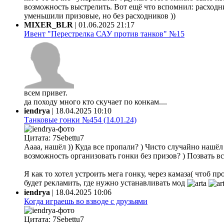
возможность выстрелить. Вот ещё что вспомнил: расходни
уменьшили призовые, но без расходников ))
MIXER_BLR
|
01.06.2025 21:17
Ивент "Перестрелка САУ против танков" №15
всем привет.
да походу много кто скучает по конкам....
iendrya
|
18.04.2025 10:10
Танковые гонки №454 (14.01.24)
Цитата: 7Sebettu7
Аааа, нашёл )) Куда все пропали? ) Чисто случайно нашёл ф
возможность организовать гонки без призов? ) Позвать все
Я как то хотел устроить мега гонку, через камаза( чтоб 
будет рекламить, где нужно устанавливать мод
iendrya
|
18.04.2025 10:06
Когда играешь во взводе с друзьями
Цитата: 7Sebettu7