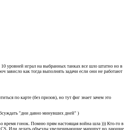
о 10 уровней играл на выбранных танках все шло штатно но в
роч зависло как тогда выполнять задачи если они не работают
иться по карте (без призов), но тут фиг знает зачем это
обсуждать "дни давно минувших дней" )
во время гонок. Помню прям настоящая война шла ))) Кто-то в
не CS. Или делать объезды увеличивающие маршрут но дающие