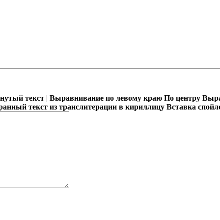
кнутый текст
|
Выравнивание по левому краю
По центру
Выра
ранный текст из транслитерации в кириллицу
Вставка спойл