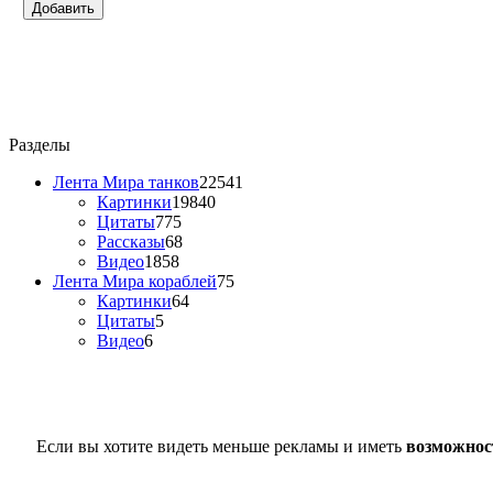
Добавить
Разделы
Лента Мира танков
22541
Картинки
19840
Цитаты
775
Рассказы
68
Видео
1858
Лента Мира кораблей
75
Картинки
64
Цитаты
5
Видео
6
Если вы хотите видеть меньше рекламы и иметь
возможнос