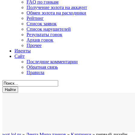
FAQ по гонкам
Получение золота на аккаунт
Обмен золота на расходники
Рейтинг
Список заявок
Список нарушителей
Результаты гонок
Архив гонок
Прочее
Ивенты
Сайт
Последние комментарии
Обратная связь
Правила
wot-lol.ru
»
Лента Мира танков
»
Картинки
» первый дизайн