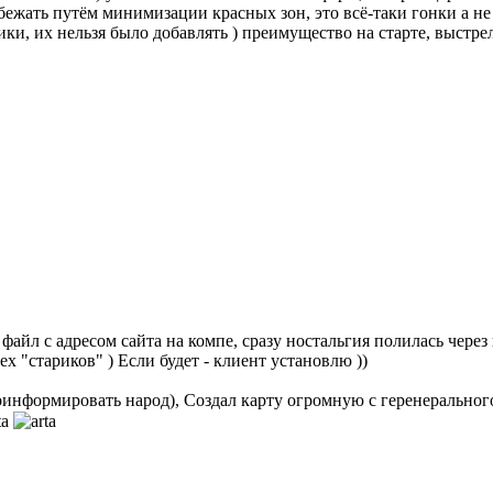
бежать путём минимизации красных зон, это всё-таки гонки а 
ки, их нельзя было добавлять ) преимущество на старте, выстр
айл с адресом сайта на компе, сразу ностальгия полилась через кр
х "стариков" ) Если будет - клиент установлю ))
проинформировать народ), Создал карту огромную с геренеральног