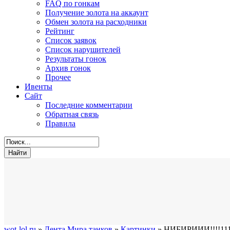
FAQ по гонкам
Получение золота на аккаунт
Обмен золота на расходники
Рейтинг
Список заявок
Список нарушителей
Результаты гонок
Архив гонок
Прочее
Ивенты
Сайт
Последние комментарии
Обратная связь
Правила
wot-lol.ru
»
Лента Мира танков
»
Картинки
» НИБИРИИИ!!!!11