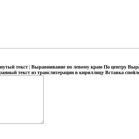
кнутый текст
|
Выравнивание по левому краю
По центру
Выра
ранный текст из транслитерации в кириллицу
Вставка спойл