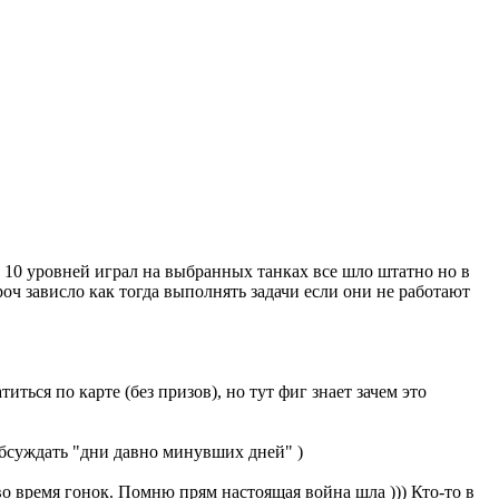
о 10 уровней играл на выбранных танках все шло штатно но в
роч зависло как тогда выполнять задачи если они не работают
иться по карте (без призов), но тут фиг знает зачем это
обсуждать "дни давно минувших дней" )
во время гонок. Помню прям настоящая война шла ))) Кто-то в