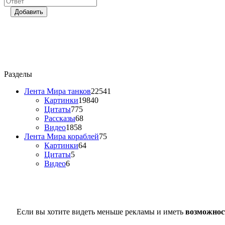
Добавить
Разделы
Лента Мира танков
22541
Картинки
19840
Цитаты
775
Рассказы
68
Видео
1858
Лента Мира кораблей
75
Картинки
64
Цитаты
5
Видео
6
Если вы хотите видеть меньше рекламы и иметь
возможнос