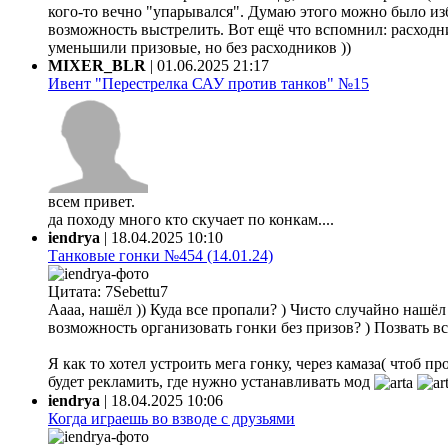
кого-то вечно "упарывался". Думаю этого можно было из
возможность выстрелить. Вот ещё что вспомнил: расходни
уменьшили призовые, но без расходников ))
MIXER_BLR
|
01.06.2025 21:17
Ивент "Перестрелка САУ против танков" №15
всем привет.
да походу много кто скучает по конкам....
iendrya
|
18.04.2025 10:10
Танковые гонки №454 (14.01.24)
Цитата: 7Sebettu7
Аааа, нашёл )) Куда все пропали? ) Чисто случайно нашёл ф
возможность организовать гонки без призов? ) Позвать все
Я как то хотел устроить мега гонку, через камаза( чтоб 
будет рекламить, где нужно устанавливать мод
iendrya
|
18.04.2025 10:06
Когда играешь во взводе с друзьями