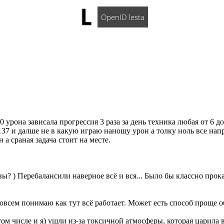
OpenID lesta
 урона зависала прогрессия 3 раза за день техника любая от 6 д
137 и далше не в какую играю наношу урон а толку ноль все нап
а сраная задача стоит на месте.
вы? ) Перебалансили наверное всё и вся... Было бы классно прокат
совсем понимаю как тут всё работает. Может есть способ проще 
том числе и я) ушли из-за токсичной атмосферы, которая царила 