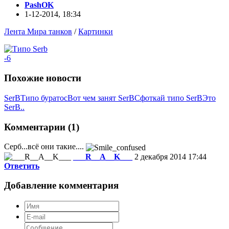
PashOK
1-12-2014, 18:34
Лента Мира танков
/
Картинки
-6
Похожие новости
SerB
Типо буратос
Вот чем занят SerB
Сфоткай типо SerB
Это
SerB..
Комментарии (1)
Серб...всё они такие....
___R__A__K___
2 декабря 2014 17:44
Ответить
Добавление комментария