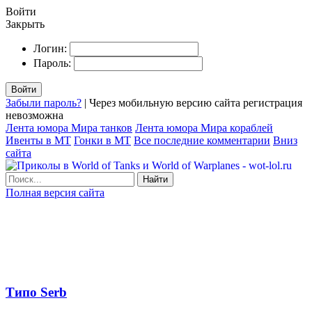
Войти
Закрыть
Логин:
Пароль:
Войти
Забыли пароль?
| Через мобильную версию сайта регистрация
невозможна
Лента юмора Мира танков
Лента юмора Мира кораблей
Ивенты в МТ
Гонки в МТ
Все последние комментарии
Вниз
сайта
Найти
Полная версия сайта
Типо Serb