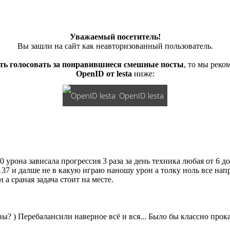
Уважаемый посетитель!
Вы зашли на сайт как неавторизованный пользователь.
ть голосовать за понравившиеся смешные посты
, то мы рек
OpenID от lesta
ниже:
OpenID lesta
 урона зависала прогрессия 3 раза за день техника любая от 6 д
137 и далше не в какую играю наношу урон а толку ноль все нап
а сраная задача стоит на месте.
вы? ) Перебалансили наверное всё и вся... Было бы классно прокат