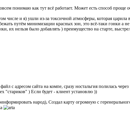
совсем понимаю как тут всё работает. Может есть способ проще 
том числе и я) ушли из-за токсичной атмосферы, которая царила 
бежать путём минимизации красных зон, это всё-таки гонки а 
ки, их нельзя было добавлять ) преимущество на старте, выстр
айл с адресом сайта на компе, сразу ностальгия полилась через кр
х "стариков" ) Если будет - клиент установлю ))
проинформировать народ), Создал карту огромную с геренеральног