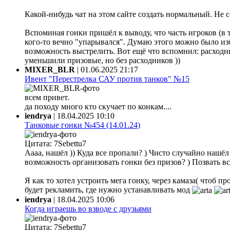
Какой-нибудь чат на этом сайте создать нормальный. Не 
Вспоминая гонки пришёл к выводу, что часть игроков (в 
кого-то вечно "упарывался". Думаю этого можно было из
возможность выстрелить. Вот ещё что вспомнил: расходни
уменьшили призовые, но без расходников ))
MIXER_BLR
|
01.06.2025 21:17
Ивент "Перестрелка САУ против танков" №15
всем привет.
да походу много кто скучает по конкам....
iendrya
|
18.04.2025 10:10
Танковые гонки №454 (14.01.24)
Цитата: 7Sebettu7
Аааа, нашёл )) Куда все пропали? ) Чисто случайно нашёл ф
возможность организовать гонки без призов? ) Позвать все
Я как то хотел устроить мега гонку, через камаза( чтоб 
будет рекламить, где нужно устанавливать мод
iendrya
|
18.04.2025 10:06
Когда играешь во взводе с друзьями
Цитата: 7Sebettu7