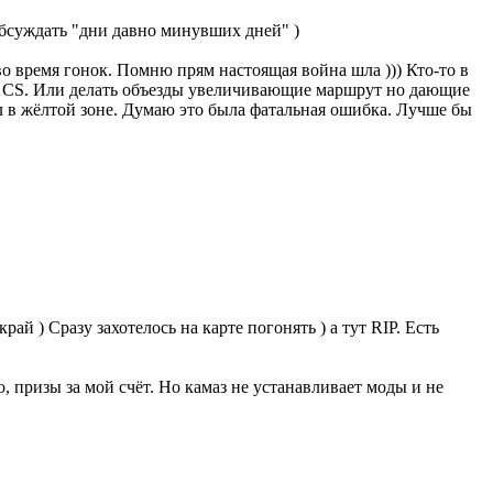
обсуждать "дни давно минувших дней" )
во время гонок. Помню прям настоящая война шла ))) Кто-то в
не CS. Или делать объезды увеличивающие маршрут но дающие
ел в жёлтой зоне. Думаю это была фатальная ошибка. Лучше бы
ай ) Сразу захотелось на карте погонять ) а тут RIP. Есть
о, призы за мой счёт. Но камаз не устанавливает моды и не