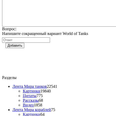
Вопрос:
Напишите сокращенный вариант World of Tanks
Добавить
Разделы
Лента Мира танков
22541
Картинки
19840
Цитаты
775
Рассказы
68
Видео
1858
Лента Мира кораблей
75
Картинки
64