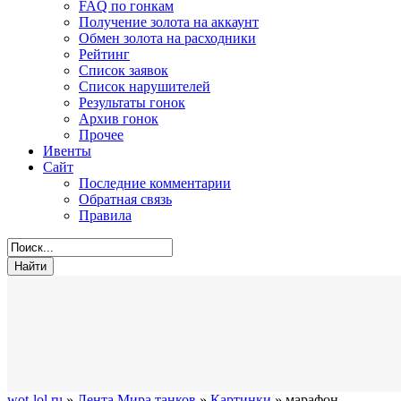
FAQ по гонкам
Получение золота на аккаунт
Обмен золота на расходники
Рейтинг
Список заявок
Список нарушителей
Результаты гонок
Архив гонок
Прочее
Ивенты
Сайт
Последние комментарии
Обратная связь
Правила
wot-lol.ru
»
Лента Мира танков
»
Картинки
» марафон