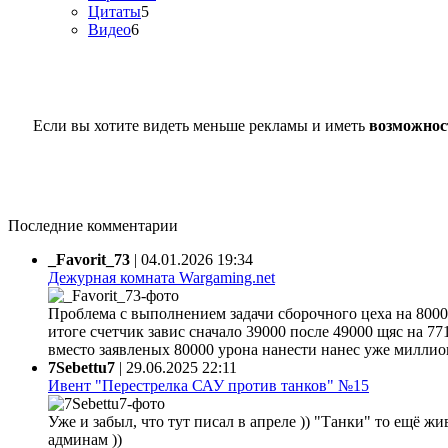
Цитаты
5
Видео
6
Если вы хотите видеть меньше рекламы и иметь
возможнос
Последние комментарии
_Favorit_73
|
04.01.2026 19:34
Дежурная комната Wargaming.net
Проблема с выполнением задачи сборочного цеха на 80000
итоге счетчик завис сначало 39000 после 49000 щяс на 77
вместо заявленых 80000 урона нанести нанес уже миллион 
7Sebettu7
|
29.06.2025 22:11
Ивент "Перестрелка САУ против танков" №15
Уже и забыл, что тут писал в апреле )) "Танки" то ещё жи
админам ))