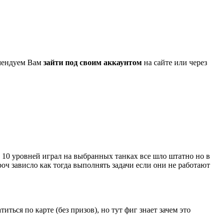
омендуем Вам
зайти под своим аккаунтом
на сайте или через
о 10 уровней играл на выбранных танках все шло штатно но в
роч зависло как тогда выполнять задачи если они не работают
иться по карте (без призов), но тут фиг знает зачем это