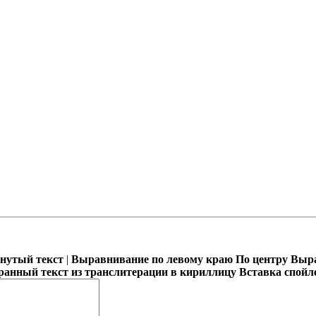
кнутый текст
|
Выравнивание по левому краю
По центру
Выра
ранный текст из транслитерации в кириллицу
Вставка спойл