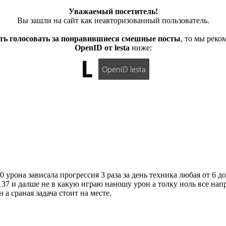
Уважаемый посетитель!
Вы зашли на сайт как неавторизованный пользователь.
ть голосовать за понравившиеся смешные посты
, то мы рек
OpenID от lesta
ниже:
OpenID lesta
 урона зависала прогрессия 3 раза за день техника любая от 6 д
137 и далше не в какую играю наношу урон а толку ноль все нап
а сраная задача стоит на месте.