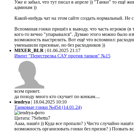
Уже и забыл, что тут писал в апреле )) "Танки" то ещё жи
админам ))
Какой-нибудь чат на этом сайте создать нормальный. Не 
Вспоминая гонки пришёл к выводу, что часть игроков (в 
кого-то вечно "упарывался". Думаю этого можно было из
возможность выстрелить. Вот ещё что вспомнил: расходни
уменьшили призовые, но без расходников ))
MIXER_BLR
|
01.06.2025 21:17
Ивент "Перестрелка САУ против танков" №15
всем привет.
да походу много кто скучает по конкам....
iendrya
|
18.04.2025 10:10
Танковые гонки №454 (14.01.24)
Цитата: 7Sebettu7
Аааа, нашёл )) Куда все пропали? ) Чисто случайно нашёл ф
возможность организовать гонки без призов? ) Позвать все