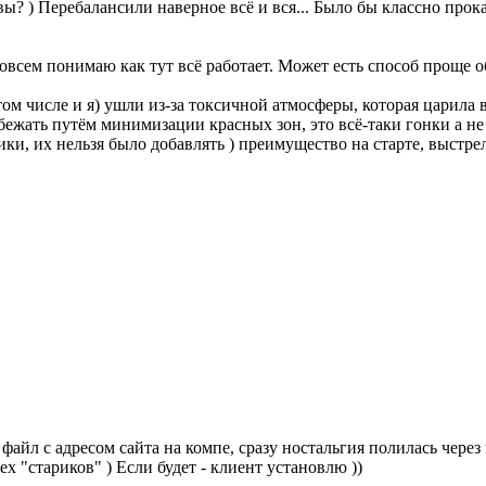
вы? ) Перебалансили наверное всё и вся... Было бы классно прокат
совсем понимаю как тут всё работает. Может есть способ проще 
том числе и я) ушли из-за токсичной атмосферы, которая царила 
бежать путём минимизации красных зон, это всё-таки гонки а 
ки, их нельзя было добавлять ) преимущество на старте, выстр
айл с адресом сайта на компе, сразу ностальгия полилась через кр
х "стариков" ) Если будет - клиент установлю ))