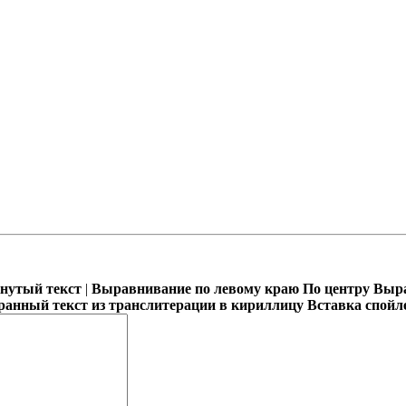
кнутый текст
|
Выравнивание по левому краю
По центру
Выра
ранный текст из транслитерации в кириллицу
Вставка спойл