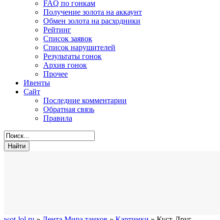
FAQ по гонкам
Получение золота на аккаунт
Обмен золота на расходники
Рейтинг
Список заявок
Список нарушителей
Результаты гонок
Архив гонок
Прочее
Ивенты
Сайт
Последние комментарии
Обратная связь
Правила
wot-lol.ru
»
Лента Мира танков
»
Картинки
» Куст-Друг