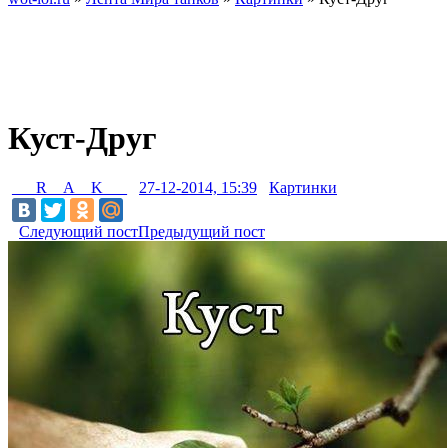
Куст-Друг
___R__A__K___
27-12-2014, 15:39
Картинки
Следующий пост
Предыдущий пост