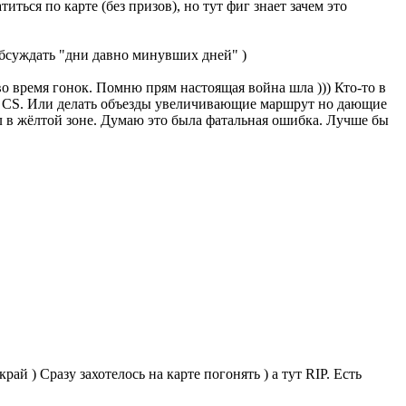
иться по карте (без призов), но тут фиг знает зачем это
обсуждать "дни давно минувших дней" )
во время гонок. Помню прям настоящая война шла ))) Кто-то в
не CS. Или делать объезды увеличивающие маршрут но дающие
ел в жёлтой зоне. Думаю это была фатальная ошибка. Лучше бы
ай ) Сразу захотелось на карте погонять ) а тут RIP. Есть