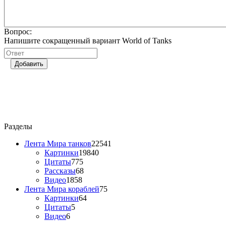
Вопрос:
Напишите сокращенный вариант World of Tanks
Добавить
Разделы
Лента Мира танков
22541
Картинки
19840
Цитаты
775
Рассказы
68
Видео
1858
Лента Мира кораблей
75
Картинки
64
Цитаты
5
Видео
6