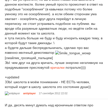
данном контексте. более умный просто промолчит в ответ на
подобные "оскорбления" (в кавычках потому что более
умному это не оскорбления). а если обеим сторонам ума
хватает - оскорблять друг-друга перейдут в личную
переписку. не стоит устраивать подобное на публике. вы
вроде оба разумные адекватные люди, но ведёте себя на
данный момент как та школота.
я тута писать больше не буду и буду игнорить каждую тему, в
которой будут такие джихады :\
а будете дальше беспредельничать, сделаю про вас
язвенно-желчный демотиватор
[смайлик_грозящий_пальцем]
ЗЫ: чем друг на друга кричать, лучше энергию негативную на
придумывание пресловутой
кричалки
потратьте))))
+updated
ЗЗЫ: школота в моём понимании - НЕ ЕСТЬ человек,
который ходит в школу. школота это состояние души))
antiplayer
17 сентября 2012 22:02
И да, десять минут думать над ироничным ответом про