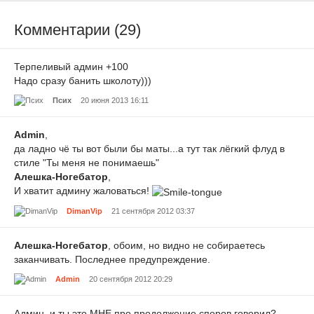
Комментарии (29)
Терпеливый админ +100
Надо сразу банить школоту)))
Псих
20 июня 2013 16:11
Admin
,
да ладно чё ты вот были бы маты...а тут так лёгкий флуд в
стиле "Ты меня не понимаешь"
Алешка-Ногебатор
,
И хватит админу жаловаться!
DimanVip
21 сентября 2012 03:37
Алешка-Ногебатор
, обоим, но видно не собираетесь
заканчивать. Последнее предупреждение.
Admin
20 сентября 2012 20:29
Админ, и ты это МНЕ про продолжение споров говорил?