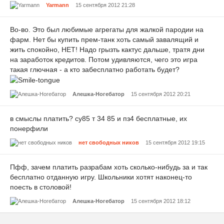
Yarmann
15 сентября 2012 21:28
Во-во. Это был любимые агрегаты для жалкой пародии на
фарм. Нет бы купить прем-танк хоть самый завалящий и
жить спокойно, НЕТ! Надо грызть кактус дальше, тратя дни
на заработок кредитов. Потом удивляются, чего это игра
такая глючная - а кто забесплатно работать будет?
Алешка-Ногебатор
15 сентября 2012 20:21
в смыслы платить? су85 т 34 85 и пз4 бесплатные, их
понерфили
нет свободных ников
15 сентября 2012 19:15
Пфф, зачем платить разрабам хоть сколько-нибудь за и так
бесплатно отданную игру. Школьники хотят наконец-то
поесть в столовой!
Алешка-Ногебатор
15 сентября 2012 18:12