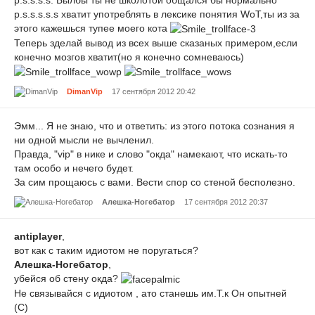
p.s.s.s.s.s хватит употреблять в лексике понятия WoT,ты из за
этого кажешься тупее моего кота
Теперь зделай вывод из всех выше сказаных примером,если
конечно мозгов хватит(но я конечно сомневаюсь)
DimanVip
17 сентября 2012 20:42
Эмм... Я не знаю, что и ответить: из этого потока сознания я
ни одной мысли не вычленил.
Правда, "vip" в нике и слово "окда" намекают, что искать-то
там особо и нечего будет.
За сим прощаюсь с вами. Вести спор со стеной бесполезно.
Алешка-Ногебатор
17 сентября 2012 20:37
antiplayer
,
вот как с таким идиотом не поругаться?
Алешка-Ногебатор
,
убейся об стену окда?
Не связывайся с идиотом , ато станешь им.Т.к Он опытней
(С)