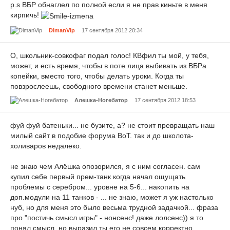
p.s ВБР обнаглел по полной если я не прав киньте в меня
кирпичь!
DimanVip
17 сентября 2012 20:34
О, школьник-совкофаг подал голос! КВфил ты мой, у тебя,
может, и есть время, чтобы в поте лица выбивать из ВБРа
копейки, вместо того, чтобы делать уроки. Когда ты
повзрослеешь, свободного времени станет меньше.
Алешка-Ногебатор
17 сентября 2012 18:53
фуй фуй батеньки... не бузите, а? не стоит превращать наш
милый сайт в подобие форума ВоТ. так и до школота-
холиваров недалеко.
не знаю чем Алёшка опозорился, я с ним согласен. сам
купил себе первый прем-танк когда начал ощущать
проблемы с серебром... уровне на 5-6... накопить на
доп.модули на 11 танков - ... не знаю, может я уж настолько
нуб, но для меня это было весьма трудной задачкой... фраза
про "постичь смысл игры" - нонсенс! даже лолсенс)) я то
понял смысл, но выразил ты его не совсем корректно...