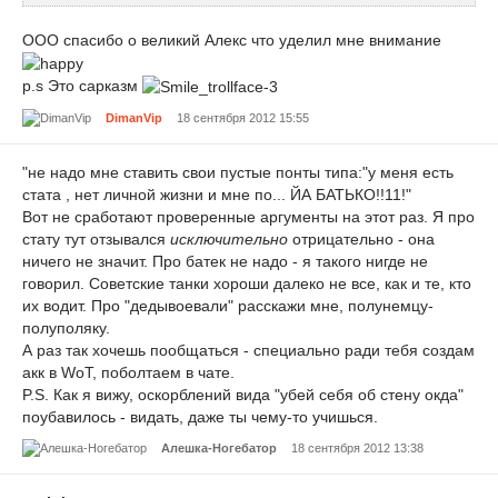
ООО спасибо о великий Алекс что уделил мне внимание
p.s Это сарказм
DimanVip
18 сентября 2012 15:55
"не надо мне ставить свои пустые понты типа:"у меня есть
стата , нет личной жизни и мне по... ЙА БАТЬКО!!11!"
Вот не сработают проверенные аргументы на этот раз. Я про
стату тут отзывался
исключительно
отрицательно - она
ничего не значит. Про батек не надо - я такого нигде не
говорил. Советские танки хороши далеко не все, как и те, кто
их водит. Про "дедывоевали" расскажи мне, полунемцу-
полуполяку.
А раз так хочешь пообщаться - специально ради тебя создам
акк в WoT, поболтаем в чате.
P.S. Как я вижу, оскорблений вида "убей себя об стену окда"
поубавилось - видать, даже ты чему-то учишься.
Алешка-Ногебатор
18 сентября 2012 13:38