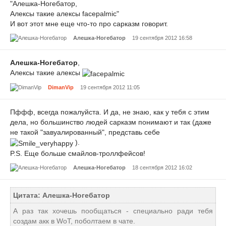
"Алешка-Ногебатор,
Алексы такие алексы facepalmic"
И вот этот мне еще что-то про сарказм говорит.
Алешка-Ногебатор
19 сентября 2012 16:58
Алешка-Ногебатор
,
Алексы такие алексы
DimanVip
19 сентября 2012 11:05
Пффф, всегда пожалуйста. И да, не знаю, как у тебя с этим
дела, но большинство людей сарказм понимают и так (даже
не такой "завуалированный", представь себе
).
P.S. Еще больше смайлов-троллфейсов!
Алешка-Ногебатор
18 сентября 2012 16:02
Цитата: Алешка-Ногебатор
А раз так хочешь пообщаться - специально ради тебя
создам акк в WoT, поболтаем в чате.