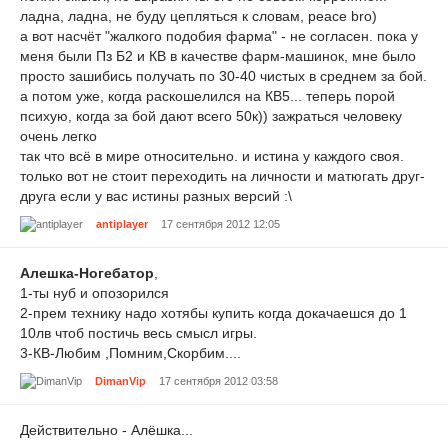
ладна, ладна, не буду цепляться к словам, peace bro)
а вот насчёт "жалкого подобия фарма" - не согласен. пока у
меня были Пз Б2 и КВ в качестве фарм-машинок, мне было
просто зашибись получать по 30-40 чистых в среднем за бой.
а потом уже, когда раскошелился на КВ5... теперь порой
психую, когда за бой дают всего 50к)) зажраться человеку
очень легко
так что всё в мире относительно. и истина у каждого своя.
только вот не стоит переходить на личности и матюгать друг-
друга если у вас истины разных версий :\
antiplayer
17 сентября 2012 12:05
Алешка-Ногебатор
,
1-ты нуб и опозорился
2-прем технику надо хотябы купить когда докачаешся до 1
10лв чтоб постичь весь смысл игры.
3-КВ-Любим ,Помним,Скорбим....
DimanVip
17 сентября 2012 03:58
Действительно - Алёшка...