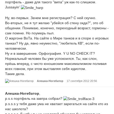
портфель - даже для такого "випа" уж как-то слишком.
Jussayin'
Ну, во-первых. Зачем мне регистрация? С ней скучно.
Во-вторых, не я тут желаю "убейся об стену окда?", это об
общении. Понимаю, конечно, переходный возраст, гормоны -
сам помню. Но поумерь пыл.
О жаргоне ВоТа. На сайте о Мире танков и в споре о игровых
танках? Ну да, явно неуместно, "любитель КВ", если по-
человечески.
Ну и в завершение. Орфография. Y U NO CHECK IT?
Нормальный человек бы уже успокоился. Ты, как слон,
прёшь вперед, с чисто юношеским максимализмом поливая
всех говном, при этом выставляя себя идиотом.
Такие дела.
Алешка-Ногебатор
17 сентября 2012 20:56
Алешка-Ногебатор
,
p.s.s портфель на завтра собрал?
p.s.s.s у тебя даже ума не хватает зарегаться на сайте кто из
нас школота?
p.s.s.s.s. Былбы ты не школотой общался бы нормально