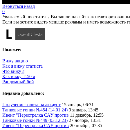
Вернуться назад
0
Уважаемый посетитель, Вы зашли на сайт как неавторизованны
Если вы хотите видеть меньше рекламы и иметь возможность г
OpenID lesta
Похожее:
Вижу акцию
Как я вижу статиста
Что вижу я
Как вижу Т-50 я
Рандомный бой
Недавно добавлено:
Получение золота на аккаунт
15 январь, 06:31
Танковые гонки №454 (14.01.24)
9 январь, 13:45
Ивент "Перестрелка САУ против
11 декабрь, 12:55
Танковые гонки №449 (03.12.23)
27 ноябрь, 13:31
Ивент "Перестрелка САУ против
20 ноябрь, 07:35