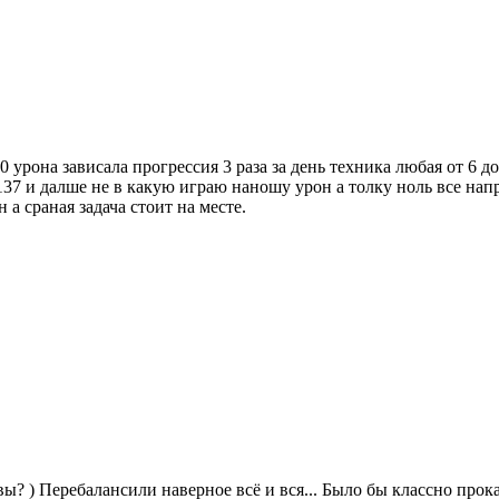
 урона зависала прогрессия 3 раза за день техника любая от 6 д
137 и далше не в какую играю наношу урон а толку ноль все нап
а сраная задача стоит на месте.
вы? ) Перебалансили наверное всё и вся... Было бы классно прокат