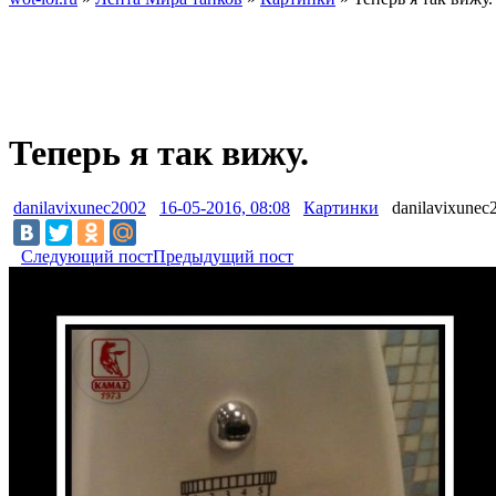
Теперь я так вижу.
danilavixunec2002
16-05-2016, 08:08
Картинки
danilavixunec
Следующий пост
Предыдущий пост