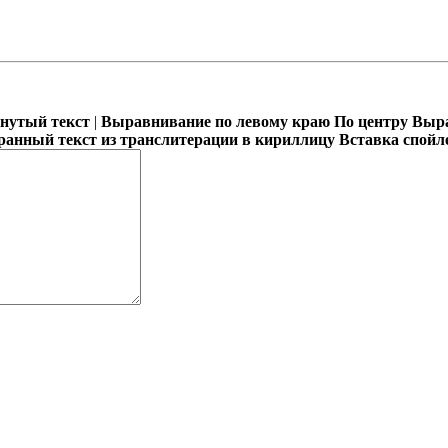
кнутый текст
|
Выравнивание по левому краю
По центру
Выра
ранный текст из транслитерации в кириллицу
Вставка спойл