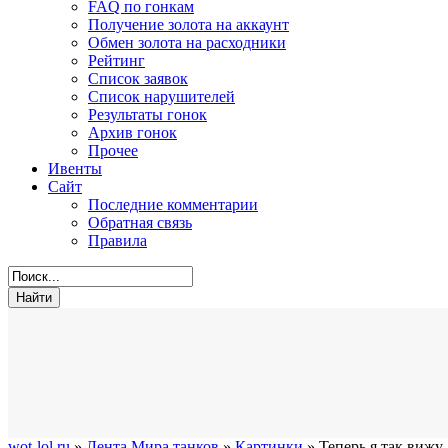
FAQ по гонкам
Получение золота на аккаунт
Обмен золота на расходники
Рейтинг
Список заявок
Список нарушителей
Результаты гонок
Архив гонок
Прочее
Ивенты
Сайт
Последние комментарии
Обратная связь
Правила
wot-lol.ru
»
Лента Мира танков
»
Картинки
» Теперь я так вижу.