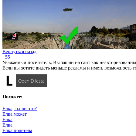
Вернуться назад
+55
Уважаемый посетитель, Вы зашли на сайт как неавторизованны
Если вы хотите видеть меньше рекламы и иметь возможность г
OpenID lesta
Похожее:
Елка, ты ли это?
Елка может
Елка
Елка
Елка полетела