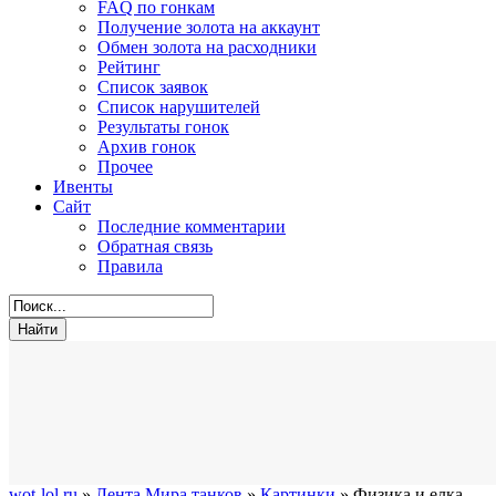
FAQ по гонкам
Получение золота на аккаунт
Обмен золота на расходники
Рейтинг
Список заявок
Список нарушителей
Результаты гонок
Архив гонок
Прочее
Ивенты
Сайт
Последние комментарии
Обратная связь
Правила
wot-lol.ru
»
Лента Мира танков
»
Картинки
» Физика и елка