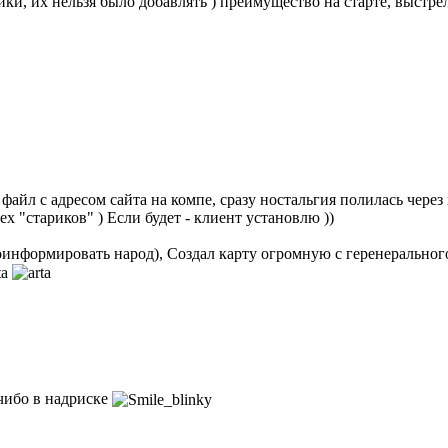
ки, их нельзя было добавлять ) преимущество на старте, выстр
айл с адресом сайта на компе, сразу ностальгия полилась через кр
х "стариков" ) Если будет - клиент установлю ))
проинформировать народ), Создал карту огромную с геренеральног
 чибо в надриске