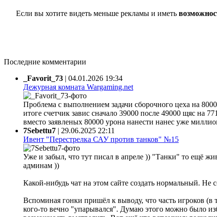
Если вы хотите видеть меньше рекламы и иметь
возможнос
Последние комментарии
_Favorit_73
|
04.01.2026 19:34
Дежурная комната Wargaming.net
Проблема с выполнением задачи сборочного цеха на 80000
итоге счетчик завис сначало 39000 после 49000 щяс на 77
вместо заявленых 80000 урона нанести нанес уже миллион 
7Sebettu7
|
29.06.2025 22:11
Ивент "Перестрелка САУ против танков" №15
Уже и забыл, что тут писал в апреле )) "Танки" то ещё жи
админам ))
Какой-нибудь чат на этом сайте создать нормальный. Не 
Вспоминая гонки пришёл к выводу, что часть игроков (в 
кого-то вечно "упарывался". Думаю этого можно было из