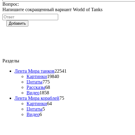
Вопрос:
Напишите сокращенный вариант World of Tanks
Добавить
Разделы
Лента Мира танков
22541
Картинки
19840
Цитаты
775
Рассказы
68
Видео
1858
Лента Мира кораблей
75
Картинки
64
Цитаты
5
Видео
6