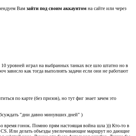
омендуем Вам
зайти под своим аккаунтом
на сайте или через
о 10 уровней играл на выбранных танках все шло штатно но в
роч зависло как тогда выполнять задачи если они не работают
иться по карте (без призов), но тут фиг знает зачем это
обсуждать "дни давно минувших дней" )
во время гонок. Помню прям настоящая война шла ))) Кто-то в
не CS. Или делать объезды увеличивающие маршрут но дающие