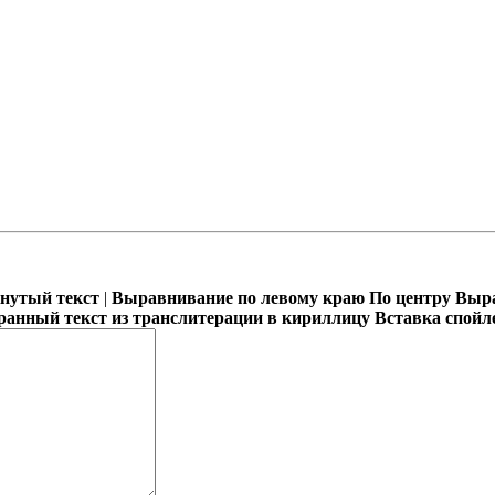
кнутый текст
|
Выравнивание по левому краю
По центру
Выра
ранный текст из транслитерации в кириллицу
Вставка спойл