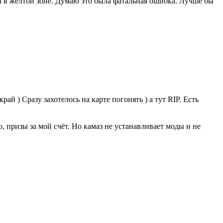
ел в жёлтой зоне. Думаю это была фатальная ошибка. Лучше бы
ай ) Сразу захотелось на карте погонять ) а тут RIP. Есть
о, призы за мой счёт. Но камаз не устанавливает моды и не