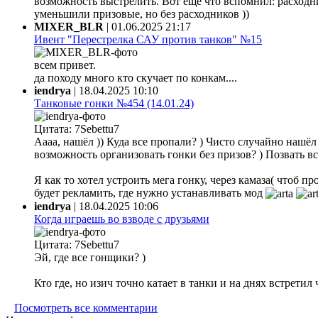
возможность выстрелить. Вот ещё что вспомнил: расходни
уменьшили призовые, но без расходников ))
MIXER_BLR
|
01.06.2025 21:17
Ивент "Перестрелка САУ против танков" №15
всем привет.
да походу много кто скучает по конкам....
iendrya
|
18.04.2025 10:10
Танковые гонки №454 (14.01.24)
Цитата: 7Sebettu7
Аааа, нашёл )) Куда все пропали? ) Чисто случайно нашёл ф
возможность организовать гонки без призов? ) Позвать все
Я как то хотел устроить мега гонку, через камаза( чтоб 
будет рекламить, где нужно устанавливать мод
iendrya
|
18.04.2025 10:06
Когда играешь во взводе с друзьями
Цитата: 7Sebettu7
Эй, где все гонщики? )
Кто где, но изич точно катает в танки и на днях встретил
Посмотреть все комментарии