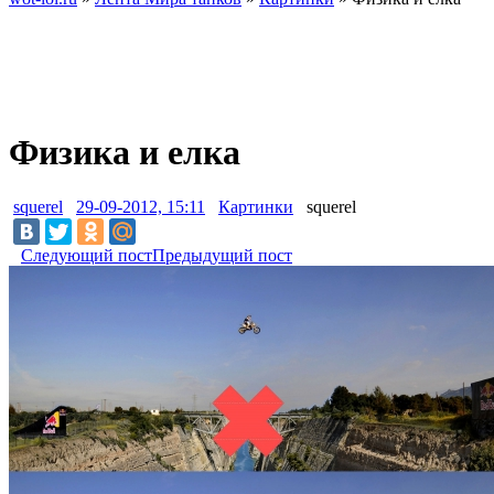
Физика и елка
squerel
29-09-2012, 15:11
Картинки
squerel
Следующий пост
Предыдущий пост