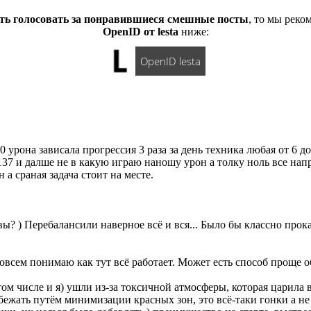
ть голосовать за понравившиеся смешные посты
, то мы рек
OpenID от lesta
ниже:
OpenID lesta
 урона зависала прогрессия 3 раза за день техника любая от 6 д
137 и далше не в какую играю наношу урон а толку ноль все нап
а сраная задача стоит на месте.
вы? ) Перебалансили наверное всё и вся... Было бы классно прокат
совсем понимаю как тут всё работает. Может есть способ проще 
том числе и я) ушли из-за токсичной атмосферы, которая царила 
бежать путём минимизации красных зон, это всё-таки гонки а 