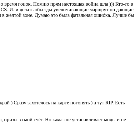
во время гонок. Помню прям настоящая война шла ))) Кто-то в
не CS. Или делать объезды увеличивающие маршрут но дающие
ел в жёлтой зоне. Думаю это была фатальная ошибка. Лучше бы
ай ) Сразу захотелось на карте погонять ) а тут RIP. Есть
о, призы за мой счёт. Но камаз не устанавливает моды и не