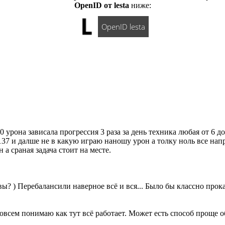
OpenID от lesta
ниже:
OpenID lesta
 урона зависала прогрессия 3 раза за день техника любая от 6 д
137 и далше не в какую играю наношу урон а толку ноль все нап
а сраная задача стоит на месте.
вы? ) Перебалансили наверное всё и вся... Было бы классно прокат
совсем понимаю как тут всё работает. Может есть способ проще 