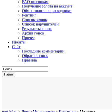
FAQ по гонкам
Получение золота на аккаунт
Обмен золота на расходники
Рейтинг
Список заявок
Список нарушителей
Результаты гонок
Архив гонок
Прочее
Ивенты
Сайт
Последние комментарии
Обратная связь
Правила
wot-lol.ru
»
Лента Мира танков
»
Картинки
» Матрица