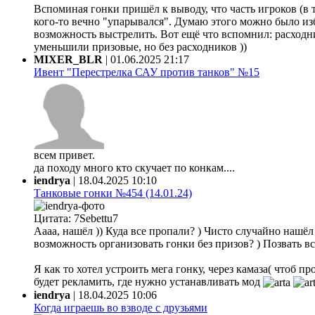
Вспоминая гонки пришёл к выводу, что часть игроков (в 
кого-то вечно "упарывался". Думаю этого можно было из
возможность выстрелить. Вот ещё что вспомнил: расходни
уменьшили призовые, но без расходников ))
MIXER_BLR
|
01.06.2025 21:17
Ивент "Перестрелка САУ против танков" №15
всем привет.
да походу много кто скучает по конкам....
iendrya
|
18.04.2025 10:10
Танковые гонки №454 (14.01.24)
Цитата: 7Sebettu7
Аааа, нашёл )) Куда все пропали? ) Чисто случайно нашёл ф
возможность организовать гонки без призов? ) Позвать все
Я как то хотел устроить мега гонку, через камаза( чтоб 
будет рекламить, где нужно устанавливать мод
iendrya
|
18.04.2025 10:06
Когда играешь во взводе с друзьями