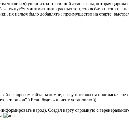
том числе и я) ушли из-за токсичной атмосферы, которая царила 
бежать путём минимизации красных зон, это всё-таки гонки а 
ки, их нельзя было добавлять ) преимущество на старте, выстр
айл с адресом сайта на компе, сразу ностальгия полилась через кр
х "стариков" ) Если будет - клиент установлю ))
проинформировать народ), Создал карту огромную с геренеральног