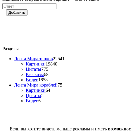
Добавить
Разделы
Лента Мира танков
22541
Картинки
19840
Цитаты
775
Рассказы
68
Видео
1858
Лента Мира кораблей
75
Картинки
64
Цитаты
5
Видео
6
Если вы хотите видеть меньше рекламы и иметь
возможнос