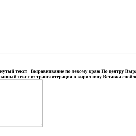
кнутый текст
|
Выравнивание по левому краю
По центру
Выра
ранный текст из транслитерации в кириллицу
Вставка спойл