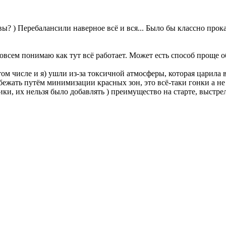
вы? ) Перебалансили наверное всё и вся... Было бы классно прокат
совсем понимаю как тут всё работает. Может есть способ проще 
том числе и я) ушли из-за токсичной атмосферы, которая царила 
бежать путём минимизации красных зон, это всё-таки гонки а 
ки, их нельзя было добавлять ) преимущество на старте, выстр