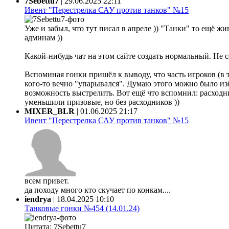
7Sebettu7
|
29.06.2025 22:11
Ивент "Перестрелка САУ против танков" №15
Уже и забыл, что тут писал в апреле )) "Танки" то ещё жи
админам ))
Какой-нибудь чат на этом сайте создать нормальный. Не 
Вспоминая гонки пришёл к выводу, что часть игроков (в 
кого-то вечно "упарывался". Думаю этого можно было из
возможность выстрелить. Вот ещё что вспомнил: расходни
уменьшили призовые, но без расходников ))
MIXER_BLR
|
01.06.2025 21:17
Ивент "Перестрелка САУ против танков" №15
всем привет.
да походу много кто скучает по конкам....
iendrya
|
18.04.2025 10:10
Танковые гонки №454 (14.01.24)
Цитата: 7Sebettu7