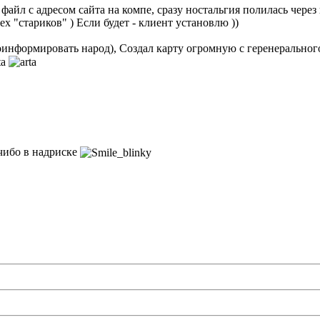
айл с адресом сайта на компе, сразу ностальгия полилась через кр
х "стариков" ) Если будет - клиент установлю ))
проинформировать народ), Создал карту огромную с геренеральног
 чибо в надриске