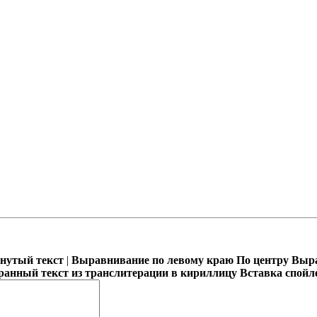
кнутый текст
|
Выравнивание по левому краю
По центру
Выра
ранный текст из транслитерации в кириллицу
Вставка спойл