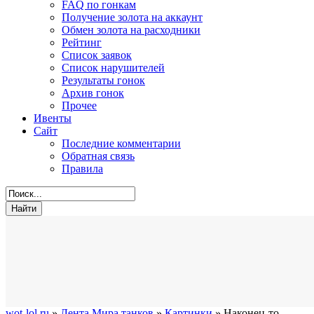
FAQ по гонкам
Получение золота на аккаунт
Обмен золота на расходники
Рейтинг
Список заявок
Список нарушителей
Результаты гонок
Архив гонок
Прочее
Ивенты
Сайт
Последние комментарии
Обратная связь
Правила
wot-lol.ru
»
Лента Мира танков
»
Картинки
» Наконец-то