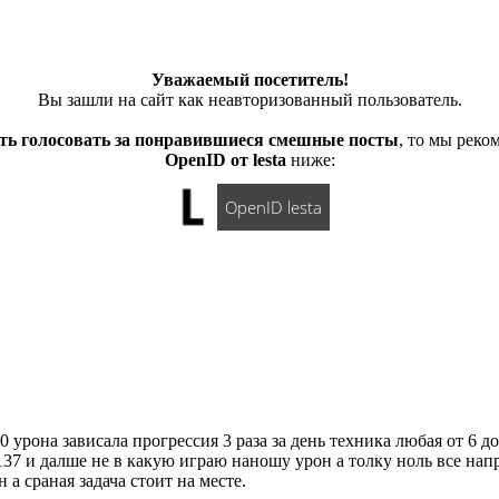
Уважаемый посетитель!
Вы зашли на сайт как неавторизованный пользователь.
ть голосовать за понравившиеся смешные посты
, то мы рек
OpenID от lesta
ниже:
OpenID lesta
 урона зависала прогрессия 3 раза за день техника любая от 6 д
137 и далше не в какую играю наношу урон а толку ноль все нап
а сраная задача стоит на месте.