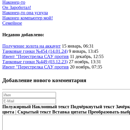
Наконец-то
Он Зароботал!
Наконец-то она уснула
Наконец компьютер мой!
Семейное
Недавно добавлено:
Получение золота на аккаунт
15 январь, 06:31
Танковые гонки №454 (14.01.24)
9 январь, 13:45
Ивент "Перестрелка САУ против
11 декабрь, 12:55
Танковые гонки №449 (03.12.23)
27 ноябрь, 13:31
Ивент "Перестрелка САУ против
20 ноябрь, 07:35
Добавление нового комментария
Полужирный
Наклонный текст
Подчёркнутый текст
Зачёр
цвета
|
Скрытый текст
Вставка цитаты
Преобразовать выб