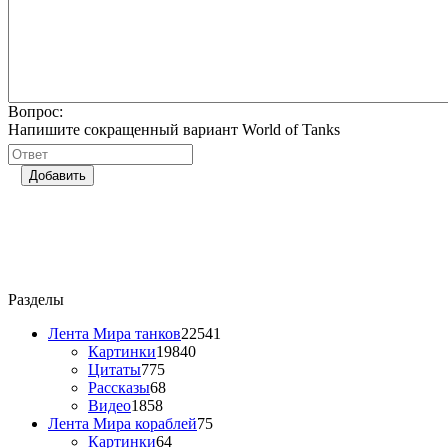
Вопрос:
Напишите сокращенный вариант World of Tanks
Добавить
Разделы
Лента Мира танков
22541
Картинки
19840
Цитаты
775
Рассказы
68
Видео
1858
Лента Мира кораблей
75
Картинки
64