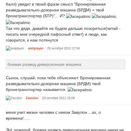
балл) увидит в твоей фразе смысл "Бронированная
разведывательно-дозорная машина (БРДМ) = твой
бронетранспортер (БТР)"... И?
Так что дядя, давайте не будем дальше позориться(читай -
писать мне очередной пафосный ответ) и люди, как
говорится, к нам потянутся
antiplayer
29 октября 2012 17:56
боевая развед-диверсионная машина
Сынок, слушай, пока тебе объясняют. Бронированная
разведывательно-дозорная машина (БРДМ) твой
бронетранспортер называется.
Zavulon
29 октября 2012 16:08
меня учит жизни человек с ником Завулон... ах, о
времена!......
ЗЫ: пожалуй, боевая развед-диверсионная машина никак не