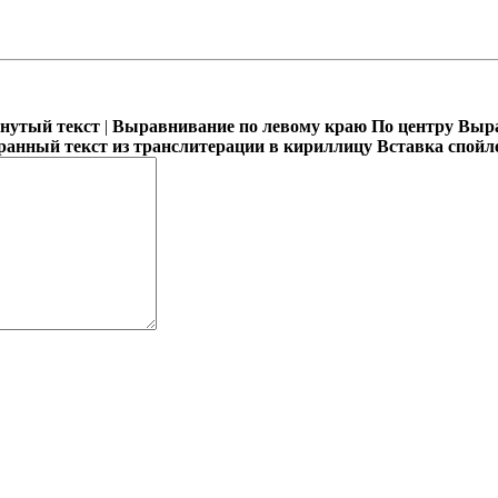
кнутый текст
|
Выравнивание по левому краю
По центру
Выра
ранный текст из транслитерации в кириллицу
Вставка спойл