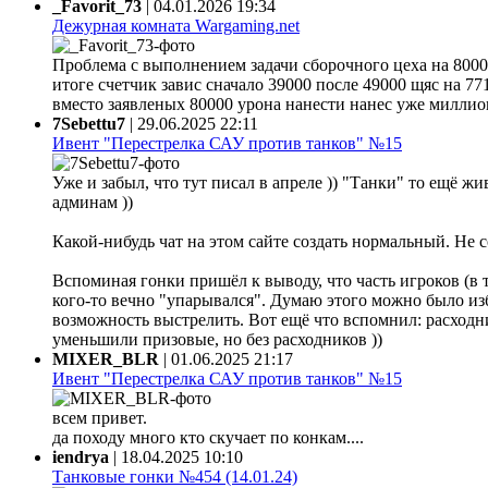
_Favorit_73
|
04.01.2026 19:34
Дежурная комната Wargaming.net
Проблема с выполнением задачи сборочного цеха на 80000
итоге счетчик завис сначало 39000 после 49000 щяс на 77
вместо заявленых 80000 урона нанести нанес уже миллион 
7Sebettu7
|
29.06.2025 22:11
Ивент "Перестрелка САУ против танков" №15
Уже и забыл, что тут писал в апреле )) "Танки" то ещё жи
админам ))
Какой-нибудь чат на этом сайте создать нормальный. Не 
Вспоминая гонки пришёл к выводу, что часть игроков (в 
кого-то вечно "упарывался". Думаю этого можно было из
возможность выстрелить. Вот ещё что вспомнил: расходни
уменьшили призовые, но без расходников ))
MIXER_BLR
|
01.06.2025 21:17
Ивент "Перестрелка САУ против танков" №15
всем привет.
да походу много кто скучает по конкам....
iendrya
|
18.04.2025 10:10
Танковые гонки №454 (14.01.24)