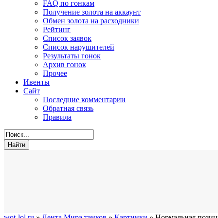
FAQ по гонкам
Получение золота на аккаунт
Обмен золота на расходники
Рейтинг
Список заявок
Список нарушителей
Результаты гонок
Архив гонок
Прочее
Ивенты
Сайт
Последние комментарии
Обратная связь
Правила
wot-lol.ru
»
Лента Мира танков
»
Картинки
» Нормальная позиц