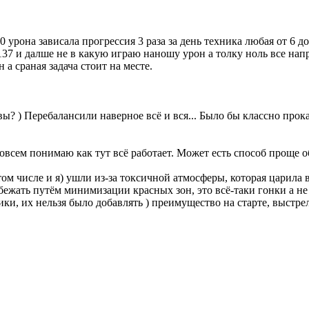
 урона зависала прогрессия 3 раза за день техника любая от 6 д
137 и далше не в какую играю наношу урон а толку ноль все нап
а сраная задача стоит на месте.
вы? ) Перебалансили наверное всё и вся... Было бы классно прокат
совсем понимаю как тут всё работает. Может есть способ проще 
том числе и я) ушли из-за токсичной атмосферы, которая царила 
бежать путём минимизации красных зон, это всё-таки гонки а 
ки, их нельзя было добавлять ) преимущество на старте, выстр