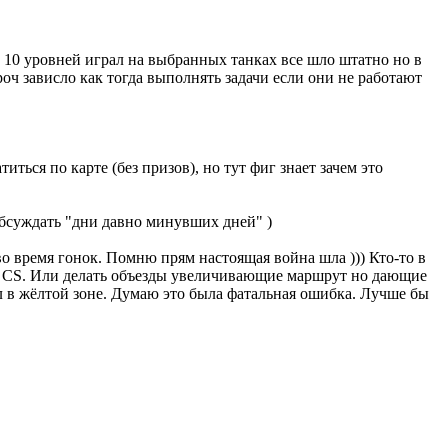
о 10 уровней играл на выбранных танках все шло штатно но в
роч зависло как тогда выполнять задачи если они не работают
иться по карте (без призов), но тут фиг знает зачем это
обсуждать "дни давно минувших дней" )
во время гонок. Помню прям настоящая война шла ))) Кто-то в
не CS. Или делать объезды увеличивающие маршрут но дающие
ел в жёлтой зоне. Думаю это была фатальная ошибка. Лучше бы