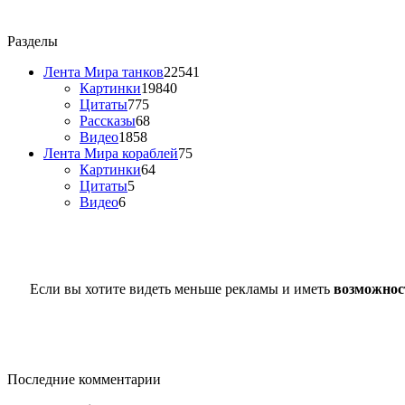
Разделы
Лента Мира танков
22541
Картинки
19840
Цитаты
775
Рассказы
68
Видео
1858
Лента Мира кораблей
75
Картинки
64
Цитаты
5
Видео
6
Если вы хотите видеть меньше рекламы и иметь
возможнос
Последние комментарии