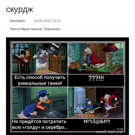
скурдж
DanilaKG
28-05-2019, 14:24
Лента Мира танков
/
Картинки