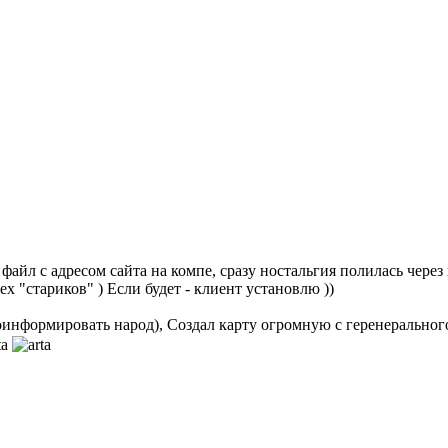
айл с адресом сайта на компе, сразу ностальгия полилась через кр
х "стариков" ) Если будет - клиент установлю ))
проинформировать народ), Создал карту огромную с геренеральног