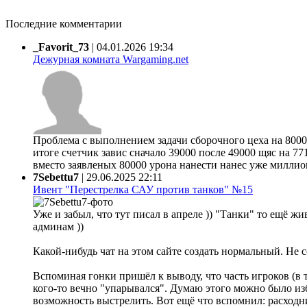
Последние комментарии
_Favorit_73
|
04.01.2026 19:34
Дежурная комната Wargaming.net
Проблема с выполнением задачи сборочного цеха на 80000
итоге счетчик завис сначало 39000 после 49000 щяс на 77
вместо заявленых 80000 урона нанести нанес уже миллион 
7Sebettu7
|
29.06.2025 22:11
Ивент "Перестрелка САУ против танков" №15
Уже и забыл, что тут писал в апреле )) "Танки" то ещё жи
админам ))
Какой-нибудь чат на этом сайте создать нормальный. Не 
Вспоминая гонки пришёл к выводу, что часть игроков (в 
кого-то вечно "упарывался". Думаю этого можно было из
возможность выстрелить. Вот ещё что вспомнил: расходни