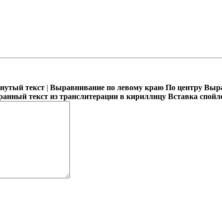
кнутый текст
|
Выравнивание по левому краю
По центру
Выра
ранный текст из транслитерации в кириллицу
Вставка спойл