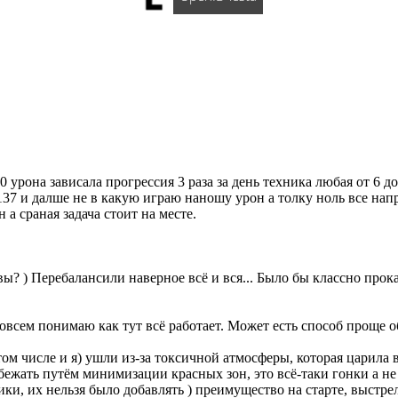
 урона зависала прогрессия 3 раза за день техника любая от 6 д
137 и далше не в какую играю наношу урон а толку ноль все нап
а сраная задача стоит на месте.
вы? ) Перебалансили наверное всё и вся... Было бы классно прокат
совсем понимаю как тут всё работает. Может есть способ проще 
том числе и я) ушли из-за токсичной атмосферы, которая царила 
бежать путём минимизации красных зон, это всё-таки гонки а 
ки, их нельзя было добавлять ) преимущество на старте, выстр