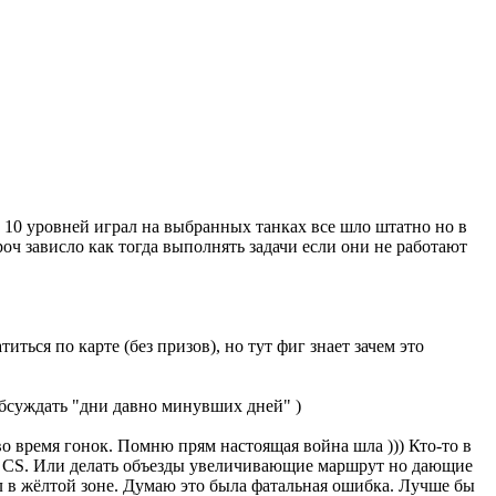
о 10 уровней играл на выбранных танках все шло штатно но в
роч зависло как тогда выполнять задачи если они не работают
иться по карте (без призов), но тут фиг знает зачем это
обсуждать "дни давно минувших дней" )
во время гонок. Помню прям настоящая война шла ))) Кто-то в
не CS. Или делать объезды увеличивающие маршрут но дающие
ел в жёлтой зоне. Думаю это была фатальная ошибка. Лучше бы