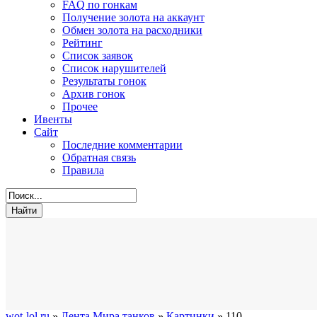
FAQ по гонкам
Получение золота на аккаунт
Обмен золота на расходники
Рейтинг
Список заявок
Список нарушителей
Результаты гонок
Архив гонок
Прочее
Ивенты
Сайт
Последние комментарии
Обратная связь
Правила
wot-lol.ru
»
Лента Мира танков
»
Картинки
» 110