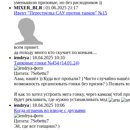
уменьшили призовые, но без расходников ))
MIXER_BLR
|
01.06.2025 21:17
Ивент "Перестрелка САУ против танков" №15
всем привет.
да походу много кто скучает по конкам....
iendrya
|
18.04.2025 10:10
Танковые гонки №454 (14.01.24)
Цитата: 7Sebettu7
Аааа, нашёл )) Куда все пропали? ) Чисто случайно нашёл ф
возможность организовать гонки без призов? ) Позвать все
Я как то хотел устроить мега гонку, через камаза( чтоб 
будет рекламить, где нужно устанавливать мод
iendrya
|
18.04.2025 10:06
Когда играешь во взводе с друзьями
Цитата: 7Sebettu7
Эй, где все гонщики? )