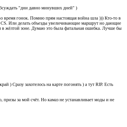
обсуждать "дни давно минувших дней" )
во время гонок. Помню прям настоящая война шла ))) Кто-то в
не CS. Или делать объезды увеличивающие маршрут но дающие
ел в жёлтой зоне. Думаю это была фатальная ошибка. Лучше бы
ай ) Сразу захотелось на карте погонять ) а тут RIP. Есть
о, призы за мой счёт. Но камаз не устанавливает моды и не