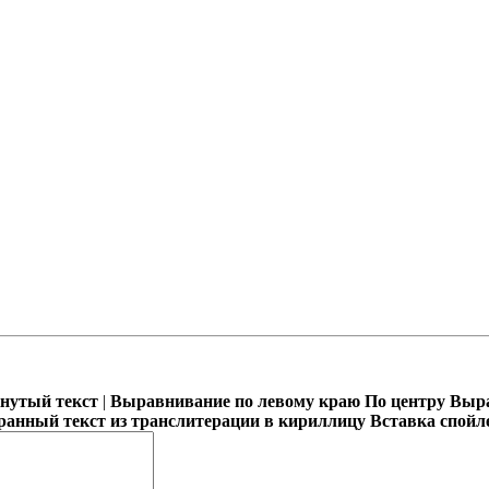
кнутый текст
|
Выравнивание по левому краю
По центру
Выра
ранный текст из транслитерации в кириллицу
Вставка спойл