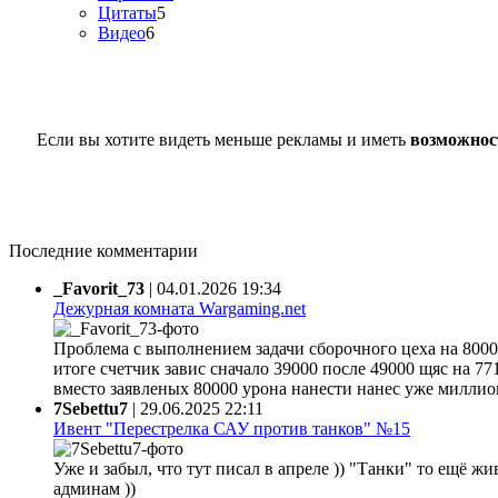
Цитаты
5
Видео
6
Если вы хотите видеть меньше рекламы и иметь
возможнос
Последние комментарии
_Favorit_73
|
04.01.2026 19:34
Дежурная комната Wargaming.net
Проблема с выполнением задачи сборочного цеха на 80000
итоге счетчик завис сначало 39000 после 49000 щяс на 77
вместо заявленых 80000 урона нанести нанес уже миллион 
7Sebettu7
|
29.06.2025 22:11
Ивент "Перестрелка САУ против танков" №15
Уже и забыл, что тут писал в апреле )) "Танки" то ещё жи
админам ))