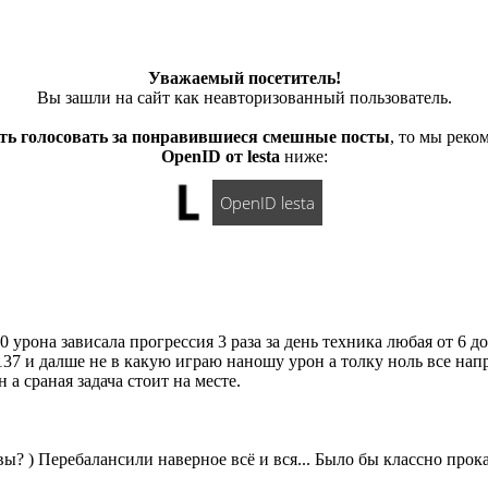
Уважаемый посетитель!
Вы зашли на сайт как неавторизованный пользователь.
ть голосовать за понравившиеся смешные посты
, то мы рек
OpenID от lesta
ниже:
OpenID lesta
 урона зависала прогрессия 3 раза за день техника любая от 6 д
137 и далше не в какую играю наношу урон а толку ноль все нап
а сраная задача стоит на месте.
вы? ) Перебалансили наверное всё и вся... Было бы классно прокат