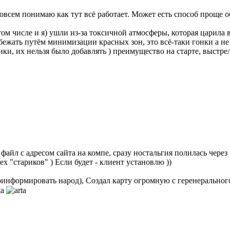
совсем понимаю как тут всё работает. Может есть способ проще 
том числе и я) ушли из-за токсичной атмосферы, которая царила 
бежать путём минимизации красных зон, это всё-таки гонки а 
ки, их нельзя было добавлять ) преимущество на старте, выстр
айл с адресом сайта на компе, сразу ностальгия полилась через кр
х "стариков" ) Если будет - клиент установлю ))
проинформировать народ), Создал карту огромную с геренеральног