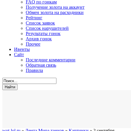
FAQ по гонкам
Получение золота на аккаунт
Обмен золота на расходники
Рейтинг
Список заявок
Список нарушителей
Результаты гонок
Архив гонок
Прочее
Ивенты
Сайт
Последние комментарии
Обратная связь
Правила
wot-lol.ru
»
Лента Мира танков
»
Картинки
» 2 сентября