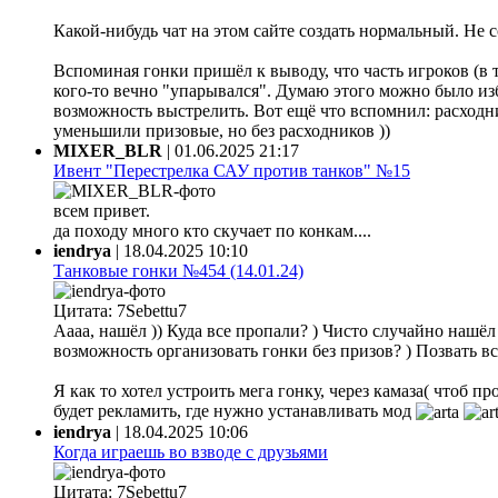
Какой-нибудь чат на этом сайте создать нормальный. Не 
Вспоминая гонки пришёл к выводу, что часть игроков (в 
кого-то вечно "упарывался". Думаю этого можно было из
возможность выстрелить. Вот ещё что вспомнил: расходни
уменьшили призовые, но без расходников ))
MIXER_BLR
|
01.06.2025 21:17
Ивент "Перестрелка САУ против танков" №15
всем привет.
да походу много кто скучает по конкам....
iendrya
|
18.04.2025 10:10
Танковые гонки №454 (14.01.24)
Цитата: 7Sebettu7
Аааа, нашёл )) Куда все пропали? ) Чисто случайно нашёл ф
возможность организовать гонки без призов? ) Позвать все
Я как то хотел устроить мега гонку, через камаза( чтоб 
будет рекламить, где нужно устанавливать мод
iendrya
|
18.04.2025 10:06
Когда играешь во взводе с друзьями
Цитата: 7Sebettu7