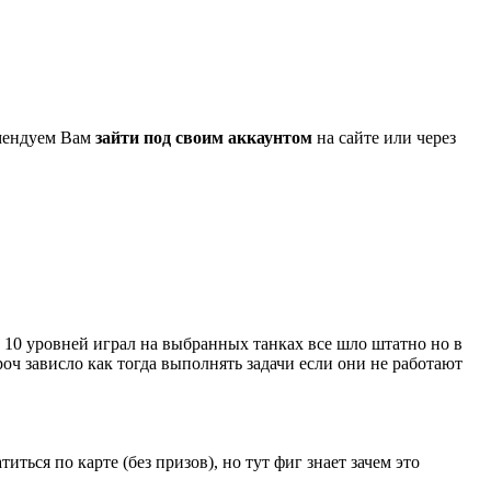
омендуем Вам
зайти под своим аккаунтом
на сайте или через
о 10 уровней играл на выбранных танках все шло штатно но в
роч зависло как тогда выполнять задачи если они не работают
иться по карте (без призов), но тут фиг знает зачем это