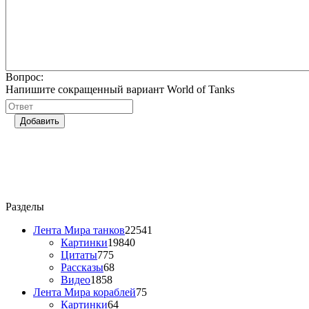
Вопрос:
Напишите сокращенный вариант World of Tanks
Добавить
Разделы
Лента Мира танков
22541
Картинки
19840
Цитаты
775
Рассказы
68
Видео
1858
Лента Мира кораблей
75
Картинки
64