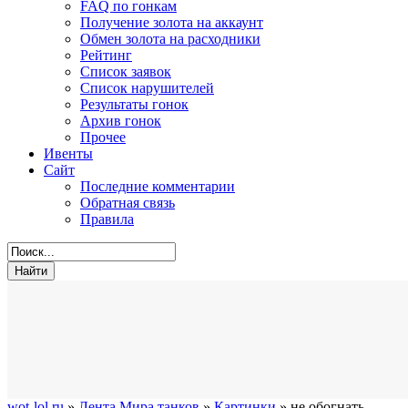
FAQ по гонкам
Получение золота на аккаунт
Обмен золота на расходники
Рейтинг
Список заявок
Список нарушителей
Результаты гонок
Архив гонок
Прочее
Ивенты
Сайт
Последние комментарии
Обратная связь
Правила
wot-lol.ru
»
Лента Мира танков
»
Картинки
» не обогнать