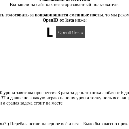
Вы зашли на сайт как неавторизованный пользователь.
ть голосовать за понравившиеся смешные посты
, то мы рек
OpenID от lesta
ниже:
OpenID lesta
 урона зависала прогрессия 3 раза за день техника любая от 6 д
137 и далше не в какую играю наношу урон а толку ноль все нап
а сраная задача стоит на месте.
вы? ) Перебалансили наверное всё и вся... Было бы классно прокат