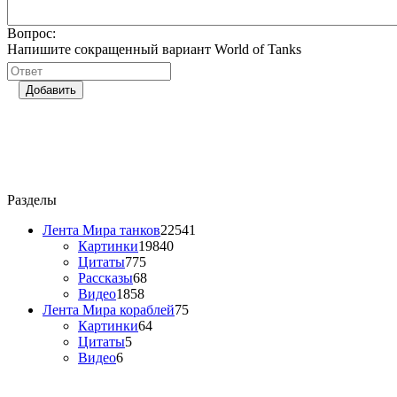
Вопрос:
Напишите сокращенный вариант World of Tanks
Добавить
Разделы
Лента Мира танков
22541
Картинки
19840
Цитаты
775
Рассказы
68
Видео
1858
Лента Мира кораблей
75
Картинки
64
Цитаты
5
Видео
6