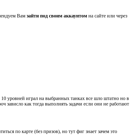
омендуем Вам
зайти под своим аккаунтом
на сайте или через
о 10 уровней играл на выбранных танках все шло штатно но в
роч зависло как тогда выполнять задачи если они не работают
иться по карте (без призов), но тут фиг знает зачем это