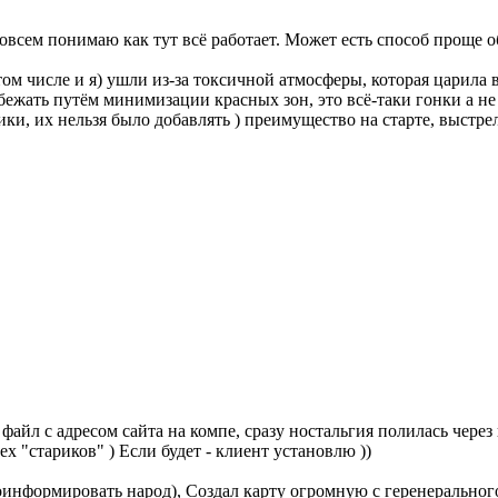
совсем понимаю как тут всё работает. Может есть способ проще 
том числе и я) ушли из-за токсичной атмосферы, которая царила 
бежать путём минимизации красных зон, это всё-таки гонки а 
ки, их нельзя было добавлять ) преимущество на старте, выстр
айл с адресом сайта на компе, сразу ностальгия полилась через кр
х "стариков" ) Если будет - клиент установлю ))
проинформировать народ), Создал карту огромную с геренеральног