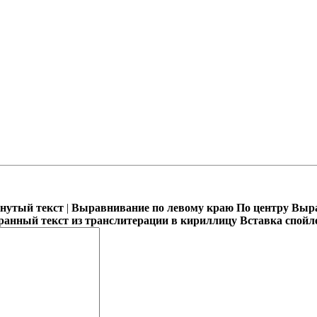
кнутый текст
|
Выравнивание по левому краю
По центру
Выра
ранный текст из транслитерации в кириллицу
Вставка спойл