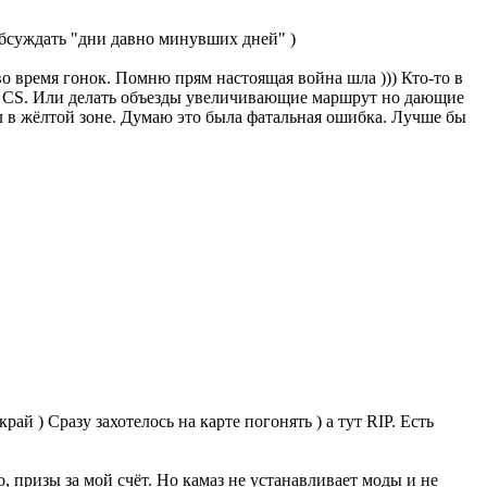
обсуждать "дни давно минувших дней" )
во время гонок. Помню прям настоящая война шла ))) Кто-то в
не CS. Или делать объезды увеличивающие маршрут но дающие
ел в жёлтой зоне. Думаю это была фатальная ошибка. Лучше бы
ай ) Сразу захотелось на карте погонять ) а тут RIP. Есть
о, призы за мой счёт. Но камаз не устанавливает моды и не