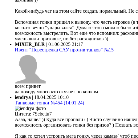
Какой-нибудь чат на этом сайте создать нормальный. Не 
Вспоминая гонки пришёл к выводу, что часть игроков (в 
кого-то вечно "упарывался". Думаю этого можно было из
возможность выстрелить. Вот ещё что вспомнил: расходни
уменьшили призовые, но без расходников ))
MIXER_BLR
|
01.06.2025 21:17
Ивент "Перестрелка САУ против танков" №15
всем привет.
да походу много кто скучает по конкам....
iendrya
|
18.04.2025 10:10
Танковые гонки №454 (14.01.24)
Цитата: 7Sebettu7
Аааа, нашёл )) Куда все пропали? ) Чисто случайно нашёл ф
возможность организовать гонки без призов? ) Позвать все
Я как то хотел устроить мега гонку, через камаза( чтоб 