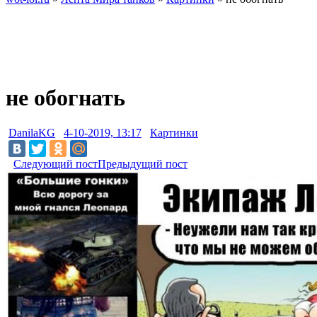
не обогнать
DanilaKG
4-10-2019, 13:17
Картинки
Следующий пост
Предыдущий пост