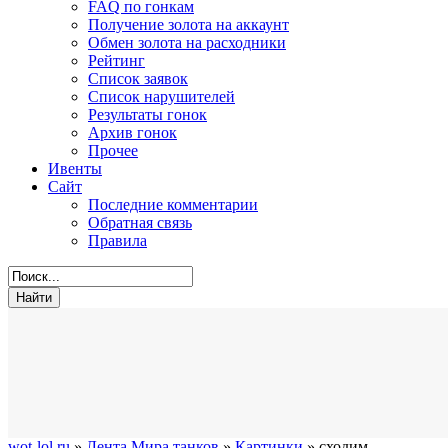
FAQ по гонкам
Получение золота на аккаунт
Обмен золота на расходники
Рейтинг
Список заявок
Список нарушителей
Результаты гонок
Архив гонок
Прочее
Ивенты
Сайт
Последние комментарии
Обратная связь
Правила
wot-lol.ru
»
Лента Мира танков
»
Картинки
» сходим