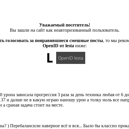
Уважаемый посетитель!
Вы зашли на сайт как неавторизованный пользователь.
ть голосовать за понравившиеся смешные посты
, то мы рек
OpenID от lesta
ниже:
OpenID lesta
 урона зависала прогрессия 3 раза за день техника любая от 6 д
137 и далше не в какую играю наношу урон а толку ноль все нап
а сраная задача стоит на месте.
вы? ) Перебалансили наверное всё и вся... Было бы классно прокат