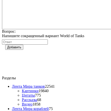
Вопрос:
Напишите сокращенный вариант World of Tanks
Добавить
Разделы
Лента Мира танков
22541
Картинки
19840
Цитаты
775
Рассказы
68
Видео
1858
Лента Мира кораблей
75