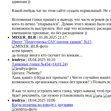
админам ))
Какой-нибудь чат на этом сайте создать нормальный. Не 
Вспоминая гонки пришёл к выводу, что часть игроков (в 
кого-то вечно "упарывался". Думаю этого можно было из
возможность выстрелить. Вот ещё что вспомнил: расходни
уменьшили призовые, но без расходников ))
MIXER_BLR
|
01.06.2025 21:17
Ивент "Перестрелка САУ против танков" №15
всем привет.
да походу много кто скучает по конкам....
iendrya
|
18.04.2025 10:10
Танковые гонки №454 (14.01.24)
Цитата: 7Sebettu7
Аааа, нашёл )) Куда все пропали? ) Чисто случайно нашёл ф
возможность организовать гонки без призов? ) Позвать все
Я как то хотел устроить мега гонку, через камаза( чтоб 
будет рекламить, где нужно устанавливать мод
iendrya
|
18.04.2025 10:06
Когда играешь во взводе с друзьями