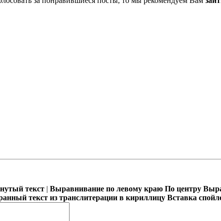
олосовать за понравившиеся посты, то мы рекомендуем Вам
зайт
кнутый текст
|
Выравнивание по левому краю
По центру
Выра
ранный текст из транслитерации в кириллицу
Вставка спойл