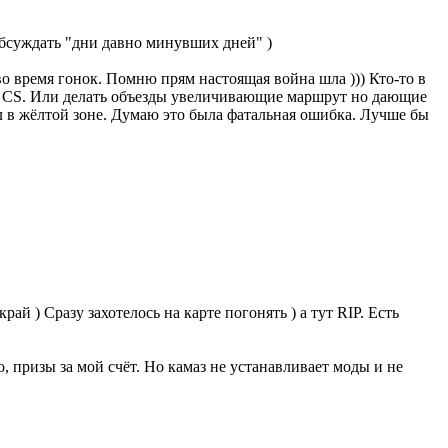
обсуждать "дни давно минувших дней" )
во время гонок. Помню прям настоящая война шла ))) Кто-то в
не CS. Или делать объезды увеличивающие маршрут но дающие
ел в жёлтой зоне. Думаю это была фатальная ошибка. Лучше бы
ай ) Сразу захотелось на карте погонять ) а тут RIP. Есть
о, призы за мой счёт. Но камаз не устанавливает моды и не