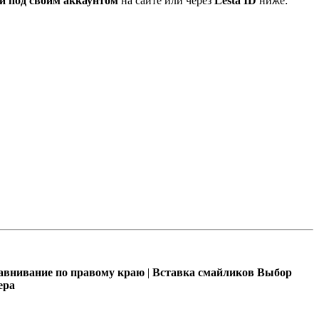
и под своим аккаунтом
на сайте или через
Lesta ID
ниже:
внивание по правому краю
|
Вставка смайликов
Выбор
ера