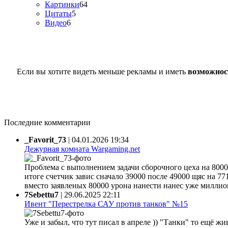
Картинки
64
Цитаты
5
Видео
6
Если вы хотите видеть меньше рекламы и иметь
возможнос
Последние комментарии
_Favorit_73
|
04.01.2026 19:34
Дежурная комната Wargaming.net
Проблема с выполнением задачи сборочного цеха на 80000
итоге счетчик завис сначало 39000 после 49000 щяс на 77
вместо заявленых 80000 урона нанести нанес уже миллион 
7Sebettu7
|
29.06.2025 22:11
Ивент "Перестрелка САУ против танков" №15
Уже и забыл, что тут писал в апреле )) "Танки" то ещё жи