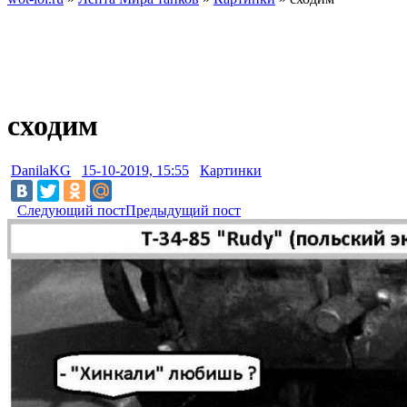
сходим
DanilaKG
15-10-2019, 15:55
Картинки
Следующий пост
Предыдущий пост