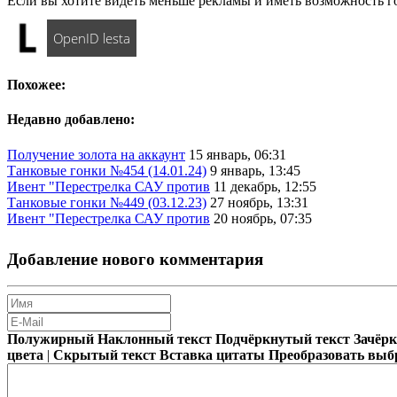
Если вы хотите видеть меньше рекламы и иметь возможность г
OpenID lesta
Похожее:
Недавно добавлено:
Получение золота на аккаунт
15 январь, 06:31
Танковые гонки №454 (14.01.24)
9 январь, 13:45
Ивент "Перестрелка САУ против
11 декабрь, 12:55
Танковые гонки №449 (03.12.23)
27 ноябрь, 13:31
Ивент "Перестрелка САУ против
20 ноябрь, 07:35
Добавление нового комментария
Полужирный
Наклонный текст
Подчёркнутый текст
Зачёр
цвета
|
Скрытый текст
Вставка цитаты
Преобразовать выб