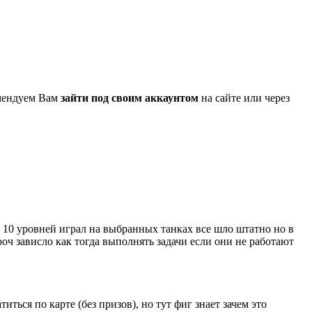
омендуем Вам
зайти под своим аккаунтом
на сайте или через
о 10 уровней играл на выбранных танках все шло штатно но в
роч зависло как тогда выполнять задачи если они не работают
иться по карте (без призов), но тут фиг знает зачем это