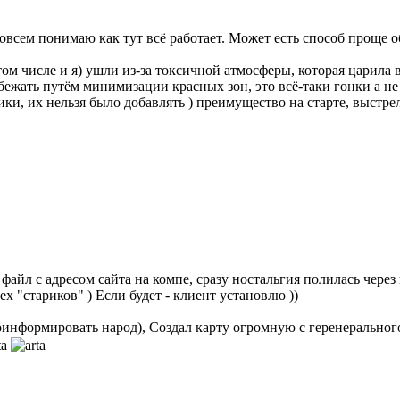
совсем понимаю как тут всё работает. Может есть способ проще 
том числе и я) ушли из-за токсичной атмосферы, которая царила 
бежать путём минимизации красных зон, это всё-таки гонки а 
ки, их нельзя было добавлять ) преимущество на старте, выстр
айл с адресом сайта на компе, сразу ностальгия полилась через кр
х "стариков" ) Если будет - клиент установлю ))
проинформировать народ), Создал карту огромную с геренеральног