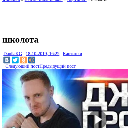
школота
DanilaKG
18-10-2019, 16:25
Картинки
Следующий пост
Предыдущий пост