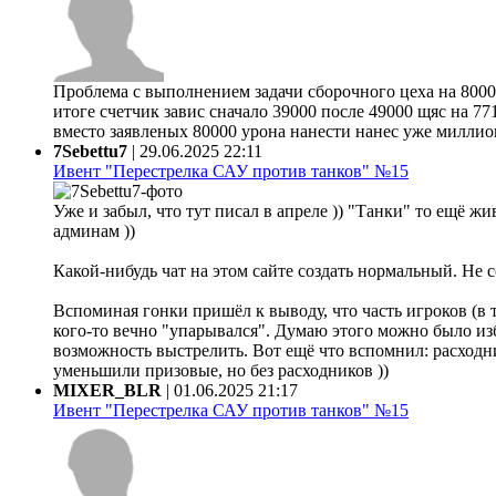
Проблема с выполнением задачи сборочного цеха на 80000
итоге счетчик завис сначало 39000 после 49000 щяс на 77
вместо заявленых 80000 урона нанести нанес уже миллион 
7Sebettu7
|
29.06.2025 22:11
Ивент "Перестрелка САУ против танков" №15
Уже и забыл, что тут писал в апреле )) "Танки" то ещё жи
админам ))
Какой-нибудь чат на этом сайте создать нормальный. Не 
Вспоминая гонки пришёл к выводу, что часть игроков (в 
кого-то вечно "упарывался". Думаю этого можно было из
возможность выстрелить. Вот ещё что вспомнил: расходни
уменьшили призовые, но без расходников ))
MIXER_BLR
|
01.06.2025 21:17
Ивент "Перестрелка САУ против танков" №15