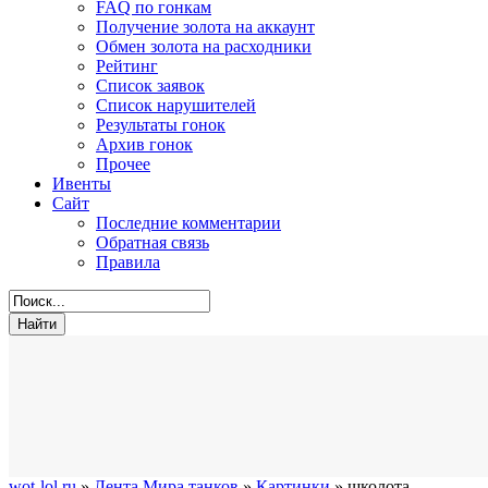
FAQ по гонкам
Получение золота на аккаунт
Обмен золота на расходники
Рейтинг
Список заявок
Список нарушителей
Результаты гонок
Архив гонок
Прочее
Ивенты
Сайт
Последние комментарии
Обратная связь
Правила
wot-lol.ru
»
Лента Мира танков
»
Картинки
» школота