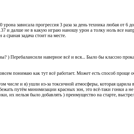
 урона зависала прогрессия 3 раза за день техника любая от 6 д
137 и далше не в какую играю наношу урон а толку ноль все нап
а сраная задача стоит на месте.
вы? ) Перебалансили наверное всё и вся... Было бы классно прокат
совсем понимаю как тут всё работает. Может есть способ проще 
том числе и я) ушли из-за токсичной атмосферы, которая царила 
бежать путём минимизации красных зон, это всё-таки гонки а 
ки, их нельзя было добавлять ) преимущество на старте, выстр