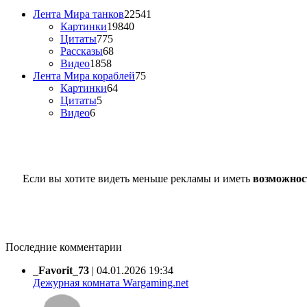
Лента Мира танков
22541
Картинки
19840
Цитаты
775
Рассказы
68
Видео
1858
Лента Мира кораблей
75
Картинки
64
Цитаты
5
Видео
6
Если вы хотите видеть меньше рекламы и иметь
возможнос
Последние комментарии
_Favorit_73
|
04.01.2026 19:34
Дежурная комната Wargaming.net