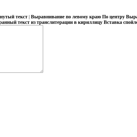
кнутый текст
|
Выравнивание по левому краю
По центру
Выра
ранный текст из транслитерации в кириллицу
Вставка спойл