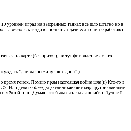
о 10 уровней играл на выбранных танках все шло штатно но в
роч зависло как тогда выполнять задачи если они не работают
иться по карте (без призов), но тут фиг знает зачем это
обсуждать "дни давно минувших дней" )
во время гонок. Помню прям настоящая война шла ))) Кто-то в
не CS. Или делать объезды увеличивающие маршрут но дающие
ел в жёлтой зоне. Думаю это была фатальная ошибка. Лучше бы