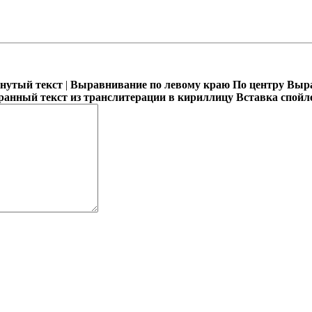
кнутый текст
|
Выравнивание по левому краю
По центру
Выра
ранный текст из транслитерации в кириллицу
Вставка спойл