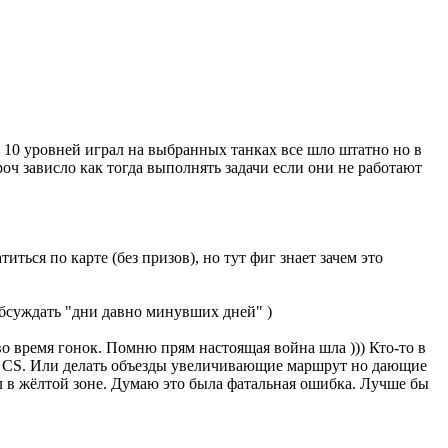
о 10 уровней играл на выбранных танках все шло штатно но в
роч зависло как тогда выполнять задачи если они не работают
иться по карте (без призов), но тут фиг знает зачем это
обсуждать "дни давно минувших дней" )
во время гонок. Помню прям настоящая война шла ))) Кто-то в
не CS. Или делать объезды увеличивающие маршрут но дающие
ел в жёлтой зоне. Думаю это была фатальная ошибка. Лучше бы