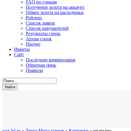
FAQ по гонкам
Получение золота на аккаунт
Обмен золота на расходники
Рейтинг
Список заявок
Список нарушителей
Результаты гонок
Архив гонок
Прочее
Ивенты
Сайт
Последние комментарии
Обратная связь
Правила
wot-lol.ru
»
Лента Мира танков
»
Картинки
» не видно