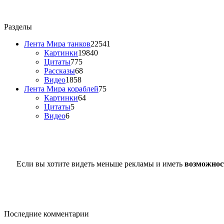
Разделы
Лента Мира танков
22541
Картинки
19840
Цитаты
775
Рассказы
68
Видео
1858
Лента Мира кораблей
75
Картинки
64
Цитаты
5
Видео
6
Если вы хотите видеть меньше рекламы и иметь
возможнос
Последние комментарии