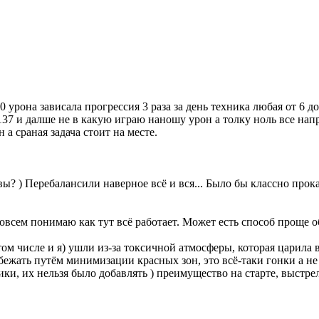
 урона зависала прогрессия 3 раза за день техника любая от 6 д
137 и далше не в какую играю наношу урон а толку ноль все нап
а сраная задача стоит на месте.
вы? ) Перебалансили наверное всё и вся... Было бы классно прокат
совсем понимаю как тут всё работает. Может есть способ проще 
том числе и я) ушли из-за токсичной атмосферы, которая царила 
бежать путём минимизации красных зон, это всё-таки гонки а 
ки, их нельзя было добавлять ) преимущество на старте, выстр