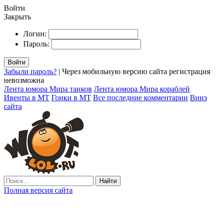
Войти
Закрыть
Логин:
Пароль:
Войти
Забыли пароль?
| Через мобильную версию сайта регистрация
невозможна
Лента юмора Мира танков
Лента юмора Мира кораблей
Ивенты в МТ
Гонки в МТ
Все последние комментарии
Вниз
сайта
Найти
Полная версия сайта