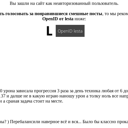
Вы зашли на сайт как неавторизованный пользователь.
ть голосовать за понравившиеся смешные посты
, то мы рек
OpenID от lesta
ниже:
OpenID lesta
 урона зависала прогрессия 3 раза за день техника любая от 6 д
137 и далше не в какую играю наношу урон а толку ноль все нап
а сраная задача стоит на месте.
вы? ) Перебалансили наверное всё и вся... Было бы классно прокат