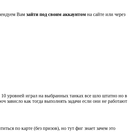
омендуем Вам
зайти под своим аккаунтом
на сайте или через
о 10 уровней играл на выбранных танках все шло штатно но в
роч зависло как тогда выполнять задачи если они не работают
иться по карте (без призов), но тут фиг знает зачем это