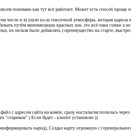
совсем понимаю как тут всё работает. Может есть способ проще 
том числе и я) ушли из-за токсичной атмосферы, которая царила 
бежать путём минимизации красных зон, это всё-таки гонки а 
ки, их нельзя было добавлять ) преимущество на старте, выстр
айл с адресом сайта на компе, сразу ностальгия полилась через кр
х "стариков" ) Если будет - клиент установлю ))
проинформировать народ), Создал карту огромную с геренеральног