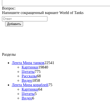
Вопрос:
Напишите сокращенный вариант World of Tanks
Добавить
Разделы
Лента Мира танков
22541
Картинки
19840
Цитаты
775
Рассказы
68
Видео
1858
Лента Мира кораблей
75
Картинки
64
Цитаты
5
Видео
6