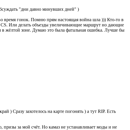
обсуждать "дни давно минувших дней" )
во время гонок. Помню прям настоящая война шла ))) Кто-то в
не CS. Или делать объезды увеличивающие маршрут но дающие
ел в жёлтой зоне. Думаю это была фатальная ошибка. Лучше бы
ай ) Сразу захотелось на карте погонять ) а тут RIP. Есть
о, призы за мой счёт. Но камаз не устанавливает моды и не