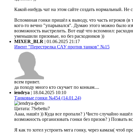
Какой-нибудь чат на этом сайте создать нормальный. Не 
Вспоминая гонки пришёл к выводу, что часть игроков (в 
кого-то вечно "упарывался". Думаю этого можно было из
возможность выстрелить. Вот ещё что вспомнил: расходни
уменьшили призовые, но без расходников ))
MIXER_BLR
|
01.06.2025 21:17
Ивент "Перестрелка САУ против танков" №15
всем привет.
да походу много кто скучает по конкам....
iendrya
|
18.04.2025 10:10
Танковые гонки №454 (14.01.24)
Цитата: 7Sebettu7
Аааа, нашёл )) Куда все пропали? ) Чисто случайно нашёл ф
возможность организовать гонки без призов? ) Позвать все
Я как то хотел устроить мега гонку, через камаза( чтоб 