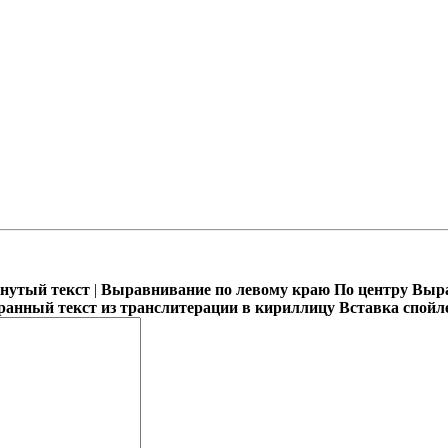
кнутый текст
|
Выравнивание по левому краю
По центру
Выра
ранный текст из транслитерации в кириллицу
Вставка спойл