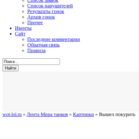
Список заявок
Список нарушителей
Результаты гонок
Архив гонок
Прочее
Ивенты
Сайт
Последние комментарии
Обратная связь
Правила
wot-lol.ru
»
Лента Мира танков
»
Картинки
» Вышел покурить