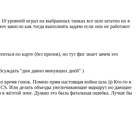
о 10 уровней играл на выбранных танках все шло штатно но в
роч зависло как тогда выполнять задачи если они не работают
иться по карте (без призов), но тут фиг знает зачем это
обсуждать "дни давно минувших дней" )
во время гонок. Помню прям настоящая война шла ))) Кто-то в
не CS. Или делать объезды увеличивающие маршрут но дающие
ел в жёлтой зоне. Думаю это была фатальная ошибка. Лучше бы