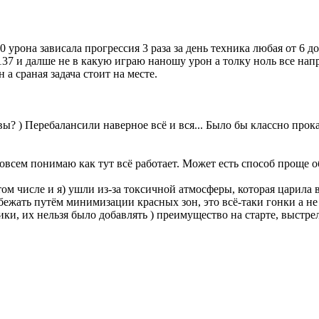
 урона зависала прогрессия 3 раза за день техника любая от 6 д
137 и далше не в какую играю наношу урон а толку ноль все нап
а сраная задача стоит на месте.
вы? ) Перебалансили наверное всё и вся... Было бы классно прокат
совсем понимаю как тут всё работает. Может есть способ проще 
том числе и я) ушли из-за токсичной атмосферы, которая царила 
бежать путём минимизации красных зон, это всё-таки гонки а 
ки, их нельзя было добавлять ) преимущество на старте, выстр