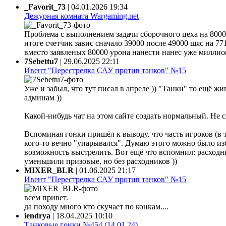
_Favorit_73
|
04.01.2026 19:34
Дежурная комната Wargaming.net
Проблема с выполнением задачи сборочного цеха на 80000
итоге счетчик завис сначало 39000 после 49000 щяс на 77
вместо заявленых 80000 урона нанести нанес уже миллион 
7Sebettu7
|
29.06.2025 22:11
Ивент "Перестрелка САУ против танков" №15
Уже и забыл, что тут писал в апреле )) "Танки" то ещё жи
админам ))
Какой-нибудь чат на этом сайте создать нормальный. Не 
Вспоминая гонки пришёл к выводу, что часть игроков (в 
кого-то вечно "упарывался". Думаю этого можно было из
возможность выстрелить. Вот ещё что вспомнил: расходни
уменьшили призовые, но без расходников ))
MIXER_BLR
|
01.06.2025 21:17
Ивент "Перестрелка САУ против танков" №15
всем привет.
да походу много кто скучает по конкам....
iendrya
|
18.04.2025 10:10
Танковые гонки №454 (14.01.24)