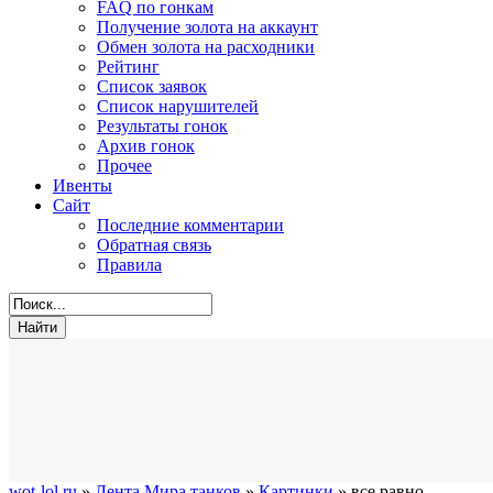
FAQ по гонкам
Получение золота на аккаунт
Обмен золота на расходники
Рейтинг
Список заявок
Список нарушителей
Результаты гонок
Архив гонок
Прочее
Ивенты
Сайт
Последние комментарии
Обратная связь
Правила
wot-lol.ru
»
Лента Мира танков
»
Картинки
» все равно