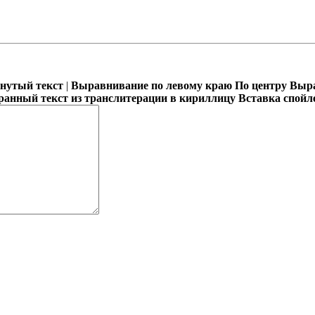
кнутый текст
|
Выравнивание по левому краю
По центру
Выра
ранный текст из транслитерации в кириллицу
Вставка спойл