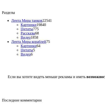
Разделы
Лента Мира танков
22541
Картинки
19840
Цитаты
775
Рассказы
68
Видео
1858
Лента Мира кораблей
75
Картинки
64
Цитаты
5
Видео
6
Если вы хотите видеть меньше рекламы и иметь
возможнос
Последние комментарии