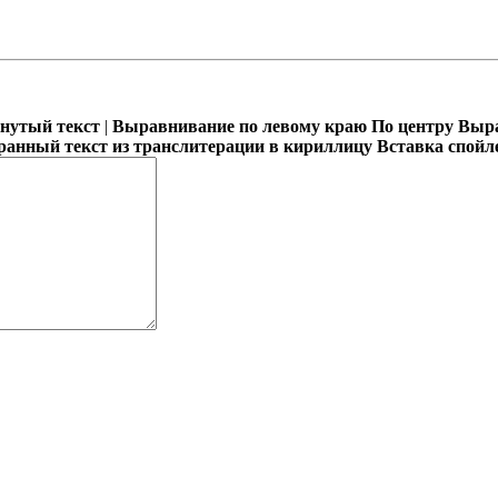
кнутый текст
|
Выравнивание по левому краю
По центру
Выра
ранный текст из транслитерации в кириллицу
Вставка спойл