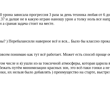
 урона зависала прогрессия 3 раза за день техника любая от 6 д
137 и далше не в какую играю наношу урон а толку ноль все нап
а сраная задача стоит на месте.
вы? ) Перебалансили наверное всё и вся... Было бы классно прокат
совсем понимаю как тут всё работает. Может есть способ проще 
том числе и я) ушли из-за токсичной атмосферы, которая царила 
бежать путём минимизации красных зон, это всё-таки гонки а 
ки, их нельзя было добавлять ) преимущество на старте, выстр