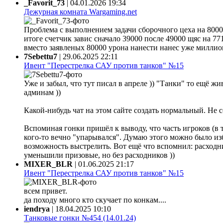
_Favorit_73
|
04.01.2026 19:34
Дежурная комната Wargaming.net
Проблема с выполнением задачи сборочного цеха на 80000
итоге счетчик завис сначало 39000 после 49000 щяс на 77
вместо заявленых 80000 урона нанести нанес уже миллион 
7Sebettu7
|
29.06.2025 22:11
Ивент "Перестрелка САУ против танков" №15
Уже и забыл, что тут писал в апреле )) "Танки" то ещё жи
админам ))
Какой-нибудь чат на этом сайте создать нормальный. Не 
Вспоминая гонки пришёл к выводу, что часть игроков (в 
кого-то вечно "упарывался". Думаю этого можно было из
возможность выстрелить. Вот ещё что вспомнил: расходни
уменьшили призовые, но без расходников ))
MIXER_BLR
|
01.06.2025 21:17
Ивент "Перестрелка САУ против танков" №15
всем привет.
да походу много кто скучает по конкам....
iendrya
|
18.04.2025 10:10
Танковые гонки №454 (14.01.24)