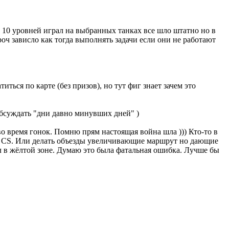
о 10 уровней играл на выбранных танках все шло штатно но в
роч зависло как тогда выполнять задачи если они не работают
иться по карте (без призов), но тут фиг знает зачем это
обсуждать "дни давно минувших дней" )
во время гонок. Помню прям настоящая война шла ))) Кто-то в
не CS. Или делать объезды увеличивающие маршрут но дающие
ел в жёлтой зоне. Думаю это была фатальная ошибка. Лучше бы