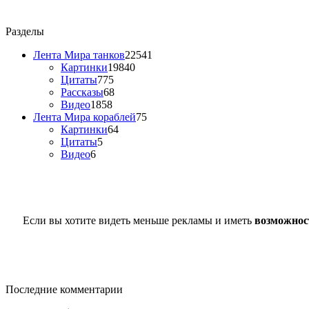
Разделы
Лента Мира танков
22541
Картинки
19840
Цитаты
775
Рассказы
68
Видео
1858
Лента Мира кораблей
75
Картинки
64
Цитаты
5
Видео
6
Если вы хотите видеть меньше рекламы и иметь
возможнос
Последние комментарии