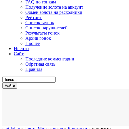
FAQ по гонкам
Получение золота на аккаунт
Обмен золота на расходники
Рейтинг
Список заявок
Список нарушителей
Результаты гонок
Архив гонок
Прочее
Ивенты
Сайт
Последние комментарии
Обратная связь
Правила
wot-lol.ru
»
Лента Мира танков
»
Картинки
» помогите