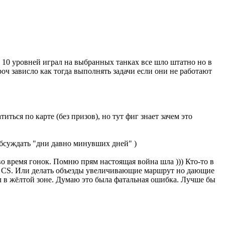
о 10 уровней играл на выбранных танках все шло штатно но в
роч зависло как тогда выполнять задачи если они не работают
иться по карте (без призов), но тут фиг знает зачем это
обсуждать "дни давно минувших дней" )
во время гонок. Помню прям настоящая война шла ))) Кто-то в
не CS. Или делать объезды увеличивающие маршрут но дающие
ел в жёлтой зоне. Думаю это была фатальная ошибка. Лучше бы