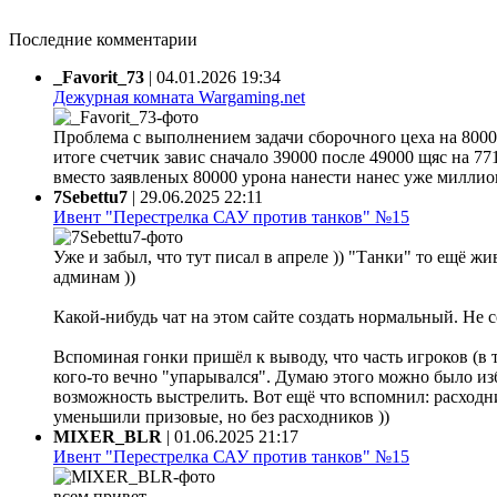
Последние комментарии
_Favorit_73
|
04.01.2026 19:34
Дежурная комната Wargaming.net
Проблема с выполнением задачи сборочного цеха на 80000
итоге счетчик завис сначало 39000 после 49000 щяс на 77
вместо заявленых 80000 урона нанести нанес уже миллион 
7Sebettu7
|
29.06.2025 22:11
Ивент "Перестрелка САУ против танков" №15
Уже и забыл, что тут писал в апреле )) "Танки" то ещё жи
админам ))
Какой-нибудь чат на этом сайте создать нормальный. Не 
Вспоминая гонки пришёл к выводу, что часть игроков (в 
кого-то вечно "упарывался". Думаю этого можно было из
возможность выстрелить. Вот ещё что вспомнил: расходни
уменьшили призовые, но без расходников ))
MIXER_BLR
|
01.06.2025 21:17
Ивент "Перестрелка САУ против танков" №15
всем привет.