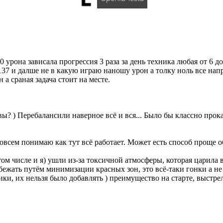
 урона зависала прогрессия 3 раза за день техника любая от 6 д
137 и далше не в какую играю наношу урон а толку ноль все нап
а сраная задача стоит на месте.
вы? ) Перебалансили наверное всё и вся... Было бы классно прокат
совсем понимаю как тут всё работает. Может есть способ проще 
том числе и я) ушли из-за токсичной атмосферы, которая царила 
бежать путём минимизации красных зон, это всё-таки гонки а 
ки, их нельзя было добавлять ) преимущество на старте, выстр