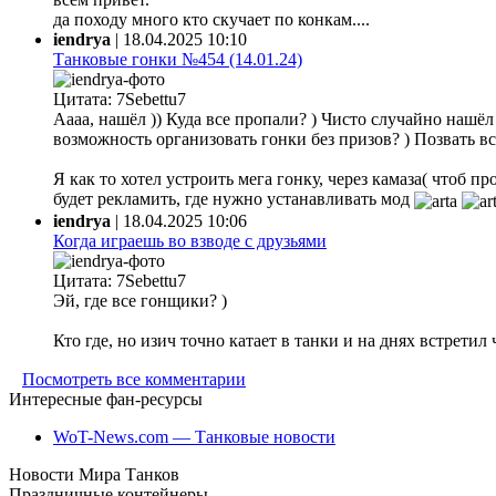
да походу много кто скучает по конкам....
iendrya
|
18.04.2025 10:10
Танковые гонки №454 (14.01.24)
Цитата: 7Sebettu7
Аааа, нашёл )) Куда все пропали? ) Чисто случайно нашёл ф
возможность организовать гонки без призов? ) Позвать все
Я как то хотел устроить мега гонку, через камаза( чтоб 
будет рекламить, где нужно устанавливать мод
iendrya
|
18.04.2025 10:06
Когда играешь во взводе с друзьями
Цитата: 7Sebettu7
Эй, где все гонщики? )
Кто где, но изич точно катает в танки и на днях встретил
Посмотреть все комментарии
Интересные фан-ресурсы
WoT-News.com — Танковые новости
Новости Мира Танков
Праздничные контейнеры