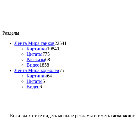
Разделы
Лента Мира танков
22541
Картинки
19840
Цитаты
775
Рассказы
68
Видео
1858
Лента Мира кораблей
75
Картинки
64
Цитаты
5
Видео
6
Если вы хотите видеть меньше рекламы и иметь
возможнос