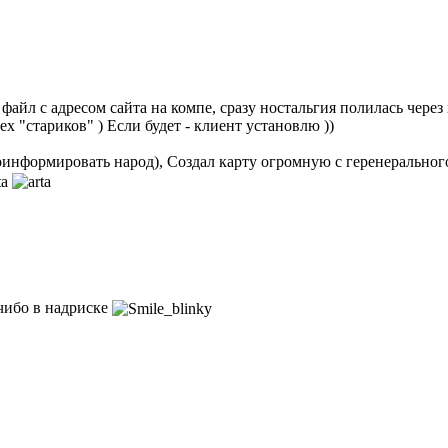
айл с адресом сайта на компе, сразу ностальгия полилась через кр
х "стариков" ) Если будет - клиент установлю ))
проинформировать народ), Создал карту огромную с геренеральног
 чибо в надриске