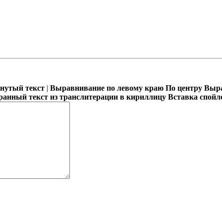
кнутый текст
|
Выравнивание по левому краю
По центру
Выра
ранный текст из транслитерации в кириллицу
Вставка спойл