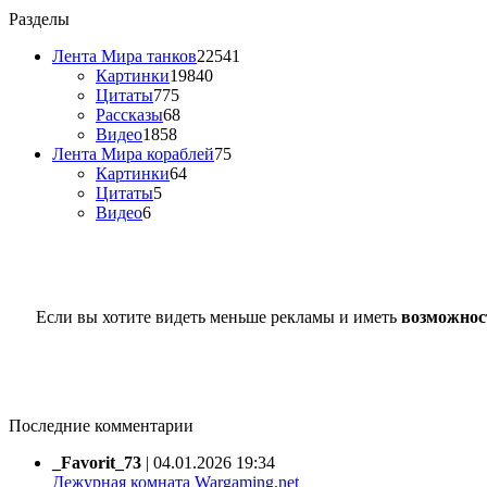
Разделы
Лента Мира танков
22541
Картинки
19840
Цитаты
775
Рассказы
68
Видео
1858
Лента Мира кораблей
75
Картинки
64
Цитаты
5
Видео
6
Если вы хотите видеть меньше рекламы и иметь
возможнос
Последние комментарии
_Favorit_73
|
04.01.2026 19:34
Дежурная комната Wargaming.net