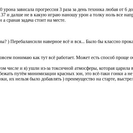
 урона зависала прогрессия 3 раза за день техника любая от 6 д
137 и далше не в какую играю наношу урон а толку ноль все нап
а сраная задача стоит на месте.
вы? ) Перебалансили наверное всё и вся... Было бы классно прокат
совсем понимаю как тут всё работает. Может есть способ проще 
том числе и я) ушли из-за токсичной атмосферы, которая царила 
бежать путём минимизации красных зон, это всё-таки гонки а 
ки, их нельзя было добавлять ) преимущество на старте, выстр