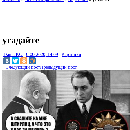
угадайте
DanilaKG
9-09-2020, 14:09
Картинки
Следующий пост
Предыдущий пост