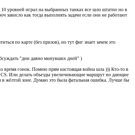
о 10 уровней играл на выбранных танках все шло штатно но в
роч зависло как тогда выполнять задачи если они не работают
иться по карте (без призов), но тут фиг знает зачем это
обсуждать "дни давно минувших дней" )
во время гонок. Помню прям настоящая война шла ))) Кто-то в
не CS. Или делать объезды увеличивающие маршрут но дающие
ел в жёлтой зоне. Думаю это была фатальная ошибка. Лучше бы