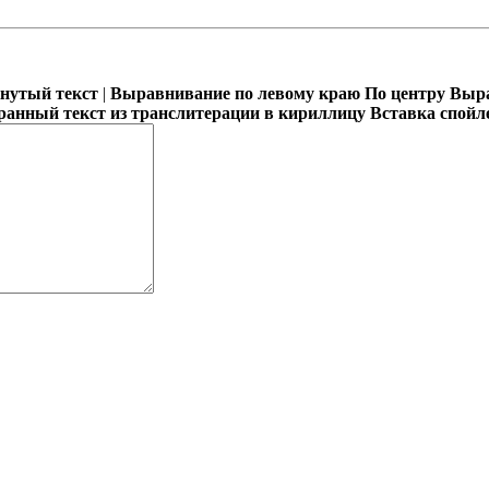
кнутый текст
|
Выравнивание по левому краю
По центру
Выра
ранный текст из транслитерации в кириллицу
Вставка спойл