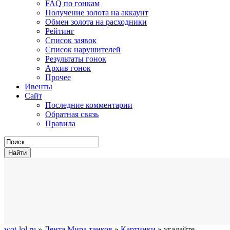
FAQ по гонкам
Получение золота на аккаунт
Обмен золота на расходники
Рейтинг
Список заявок
Список нарушителей
Результаты гонок
Архив гонок
Прочее
Ивенты
Сайт
Последние комментарии
Обратная связь
Правила
wot-lol.ru
»
Лента Мира танков
»
Картинки
» угадайте