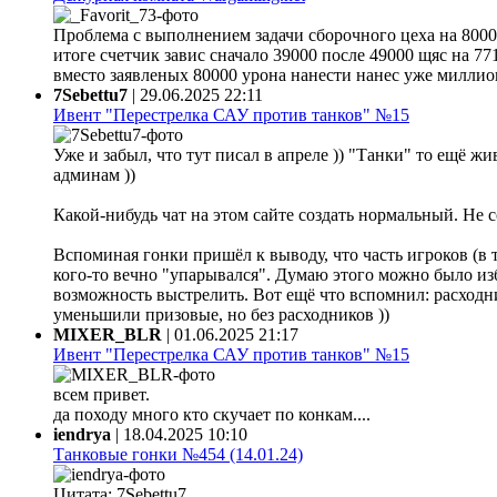
Проблема с выполнением задачи сборочного цеха на 80000
итоге счетчик завис сначало 39000 после 49000 щяс на 77
вместо заявленых 80000 урона нанести нанес уже миллион 
7Sebettu7
|
29.06.2025 22:11
Ивент "Перестрелка САУ против танков" №15
Уже и забыл, что тут писал в апреле )) "Танки" то ещё жи
админам ))
Какой-нибудь чат на этом сайте создать нормальный. Не 
Вспоминая гонки пришёл к выводу, что часть игроков (в 
кого-то вечно "упарывался". Думаю этого можно было из
возможность выстрелить. Вот ещё что вспомнил: расходни
уменьшили призовые, но без расходников ))
MIXER_BLR
|
01.06.2025 21:17
Ивент "Перестрелка САУ против танков" №15
всем привет.
да походу много кто скучает по конкам....
iendrya
|
18.04.2025 10:10
Танковые гонки №454 (14.01.24)
Цитата: 7Sebettu7