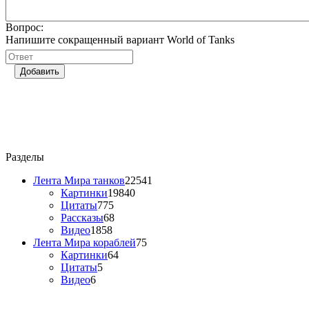
Вопрос:
Напишите сокращенный вариант World of Tanks
Добавить
Разделы
Лента Мира танков
22541
Картинки
19840
Цитаты
775
Рассказы
68
Видео
1858
Лента Мира кораблей
75
Картинки
64
Цитаты
5
Видео
6