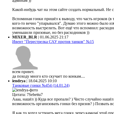
админам ))
Какой-нибудь чат на этом сайте создать нормальный. Не 
Вспоминая гонки пришёл к выводу, что часть игроков (в 
кого-то вечно "упарывался". Думаю этого можно было из
возможность выстрелить. Вот ещё что вспомнил: расходни
уменьшили призовые, но без расходников ))
MIXER_BLR
|
01.06.2025 21:17
Ивент "Перестрелка САУ против танков" №15
всем привет.
да походу много кто скучает по конкам....
iendrya
|
18.04.2025 10:10
Танковые гонки №454 (14.01.24)
Цитата: 7Sebettu7
Аааа, нашёл )) Куда все пропали? ) Чисто случайно нашёл ф
возможность организовать гонки без призов? ) Позвать все
Я как то хотел устроить мега гонку, через камаза( чтоб 