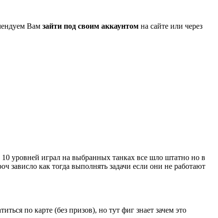
омендуем Вам
зайти под своим аккаунтом
на сайте или через
о 10 уровней играл на выбранных танках все шло штатно но в
роч зависло как тогда выполнять задачи если они не работают
иться по карте (без призов), но тут фиг знает зачем это