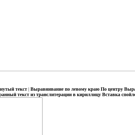
кнутый текст
|
Выравнивание по левому краю
По центру
Выра
ранный текст из транслитерации в кириллицу
Вставка спойл