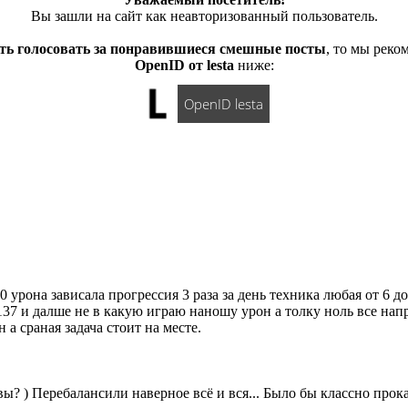
Вы зашли на сайт как неавторизованный пользователь.
ть голосовать за понравившиеся смешные посты
, то мы рек
OpenID от lesta
ниже:
OpenID lesta
 урона зависала прогрессия 3 раза за день техника любая от 6 д
137 и далше не в какую играю наношу урон а толку ноль все нап
а сраная задача стоит на месте.
вы? ) Перебалансили наверное всё и вся... Было бы классно прокат