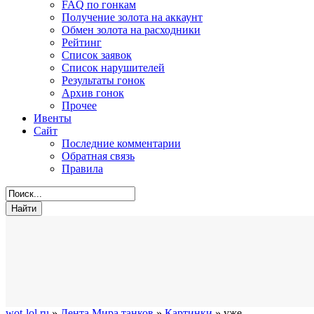
FAQ по гонкам
Получение золота на аккаунт
Обмен золота на расходники
Рейтинг
Список заявок
Список нарушителей
Результаты гонок
Архив гонок
Прочее
Ивенты
Сайт
Последние комментарии
Обратная связь
Правила
wot-lol.ru
»
Лента Мира танков
»
Картинки
» уже