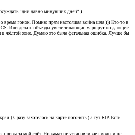
обсуждать "дни давно минувших дней" )
во время гонок. Помню прям настоящая война шла ))) Кто-то в
не CS. Или делать объезды увеличивающие маршрут но дающие
ел в жёлтой зоне. Думаю это была фатальная ошибка. Лучше бы
ай ) Сразу захотелось на карте погонять ) а тут RIP. Есть
о, призы за мой счёт. Но камаз не устанавливает моды и не