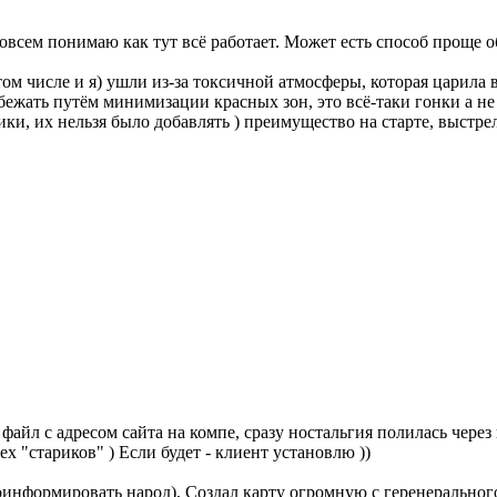
совсем понимаю как тут всё работает. Может есть способ проще 
том числе и я) ушли из-за токсичной атмосферы, которая царила 
бежать путём минимизации красных зон, это всё-таки гонки а 
ки, их нельзя было добавлять ) преимущество на старте, выстр
айл с адресом сайта на компе, сразу ностальгия полилась через кр
х "стариков" ) Если будет - клиент установлю ))
проинформировать народ), Создал карту огромную с геренеральног