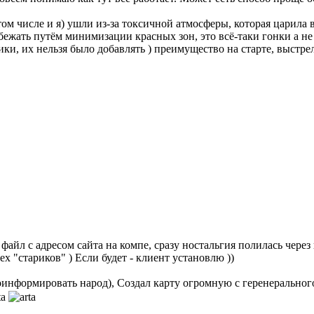
том числе и я) ушли из-за токсичной атмосферы, которая царила 
бежать путём минимизации красных зон, это всё-таки гонки а 
ки, их нельзя было добавлять ) преимущество на старте, выстр
айл с адресом сайта на компе, сразу ностальгия полилась через кр
х "стариков" ) Если будет - клиент установлю ))
проинформировать народ), Создал карту огромную с геренеральног