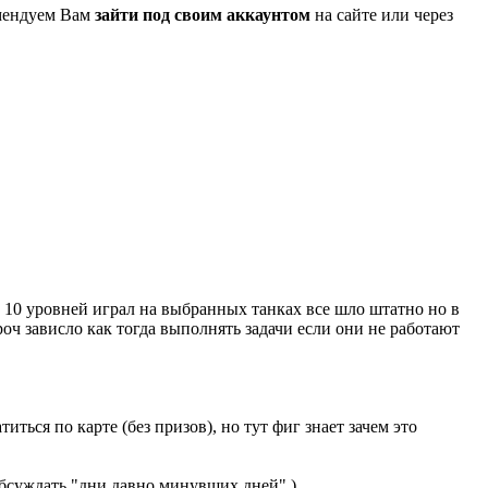
омендуем Вам
зайти под своим аккаунтом
на сайте или через
о 10 уровней играл на выбранных танках все шло штатно но в
роч зависло как тогда выполнять задачи если они не работают
иться по карте (без призов), но тут фиг знает зачем это
обсуждать "дни давно минувших дней" )