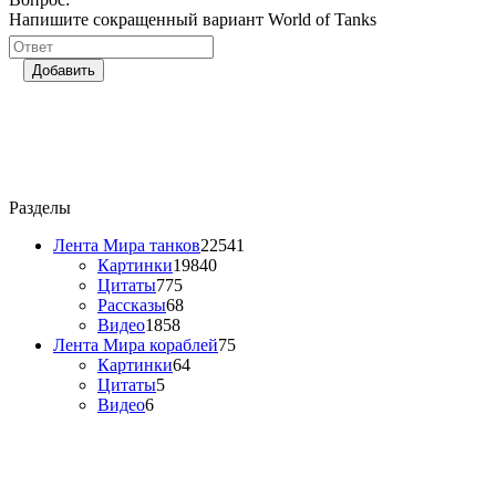
Напишите сокращенный вариант World of Tanks
Добавить
Разделы
Лента Мира танков
22541
Картинки
19840
Цитаты
775
Рассказы
68
Видео
1858
Лента Мира кораблей
75
Картинки
64
Цитаты
5
Видео
6