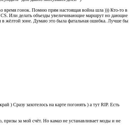
во время гонок. Помню прям настоящая война шла ))) Кто-то в
не CS. Или делать объезды увеличивающие маршрут но дающие
ел в жёлтой зоне. Думаю это была фатальная ошибка. Лучше бы
ай ) Сразу захотелось на карте погонять ) а тут RIP. Есть
о, призы за мой счёт. Но камаз не устанавливает моды и не