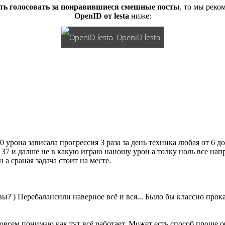
ть голосовать за понравившиеся смешные посты
, то мы рек
OpenID от lesta
ниже:
OpenID lesta
 урона зависала прогрессия 3 раза за день техника любая от 6 д
137 и далше не в какую играю наношу урон а толку ноль все нап
а сраная задача стоит на месте.
вы? ) Перебалансили наверное всё и вся... Было бы классно прокат
совсем понимаю как тут всё работает. Может есть способ проще 