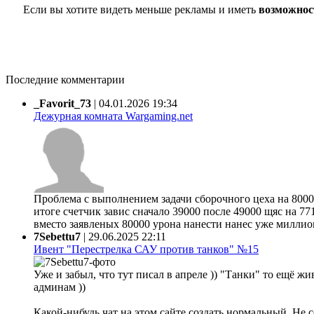
Если вы хотите видеть меньше рекламы и иметь
возможнос
Последние комментарии
_Favorit_73
|
04.01.2026 19:34
Дежурная комната Wargaming.net
Проблема с выполнением задачи сборочного цеха на 80000
итоге счетчик завис сначало 39000 после 49000 щяс на 77
вместо заявленых 80000 урона нанести нанес уже миллион 
7Sebettu7
|
29.06.2025 22:11
Ивент "Перестрелка САУ против танков" №15
Уже и забыл, что тут писал в апреле )) "Танки" то ещё жи
админам ))
Какой-нибудь чат на этом сайте создать нормальный. Не 