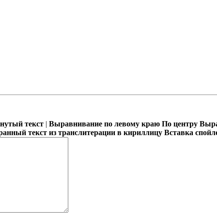
кнутый текст
|
Выравнивание по левому краю
По центру
Выра
ранный текст из транслитерации в кириллицу
Вставка спойл