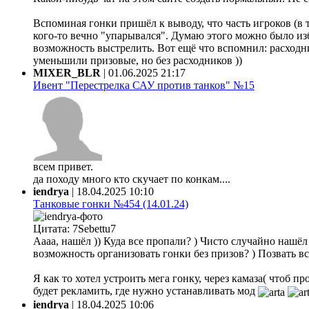
Вспоминая гонки пришёл к выводу, что часть игроков (в 
кого-то вечно "упарывался". Думаю этого можно было из
возможность выстрелить. Вот ещё что вспомнил: расходни
уменьшили призовые, но без расходников ))
MIXER_BLR
|
01.06.2025 21:17
Ивент "Перестрелка САУ против танков" №15
всем привет.
да походу много кто скучает по конкам....
iendrya
|
18.04.2025 10:10
Танковые гонки №454 (14.01.24)
Цитата: 7Sebettu7
Аааа, нашёл )) Куда все пропали? ) Чисто случайно нашёл ф
возможность организовать гонки без призов? ) Позвать все
Я как то хотел устроить мега гонку, через камаза( чтоб 
будет рекламить, где нужно устанавливать мод
iendrya
|
18.04.2025 10:06