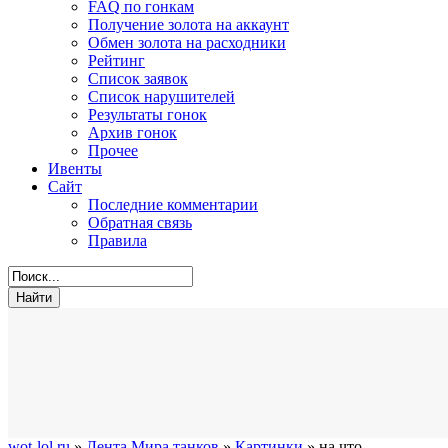
FAQ по гонкам
Получение золота на аккаунт
Обмен золота на расходники
Рейтинг
Список заявок
Список нарушителей
Результаты гонок
Архив гонок
Прочее
Ивенты
Сайт
Последние комментарии
Обратная связь
Правила
wot-lol.ru
»
Лента Мира танков
»
Картинки
» на что