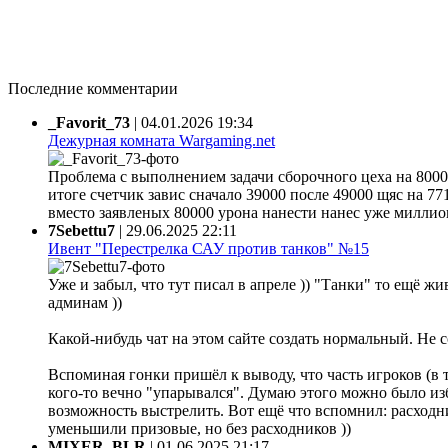
Последние комментарии
_Favorit_73
|
04.01.2026 19:34
Дежурная комната Wargaming.net
Проблема с выполнением задачи сборочного цеха на 80000
итоге счетчик завис сначало 39000 после 49000 щяс на 77
вместо заявленых 80000 урона нанести нанес уже миллион 
7Sebettu7
|
29.06.2025 22:11
Ивент "Перестрелка САУ против танков" №15
Уже и забыл, что тут писал в апреле )) "Танки" то ещё жи
админам ))
Какой-нибудь чат на этом сайте создать нормальный. Не 
Вспоминая гонки пришёл к выводу, что часть игроков (в 
кого-то вечно "упарывался". Думаю этого можно было из
возможность выстрелить. Вот ещё что вспомнил: расходни
уменьшили призовые, но без расходников ))
MIXER_BLR
|
01.06.2025 21:17