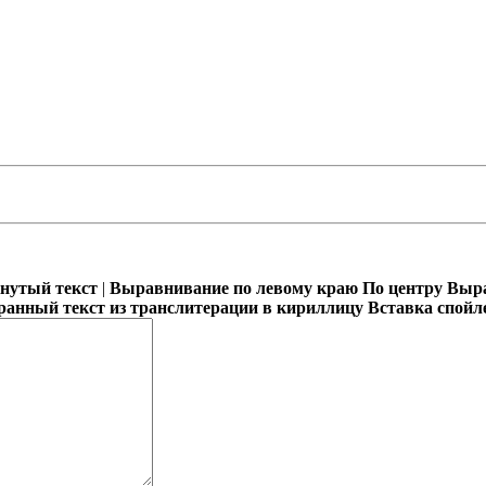
кнутый текст
|
Выравнивание по левому краю
По центру
Выра
ранный текст из транслитерации в кириллицу
Вставка спойл