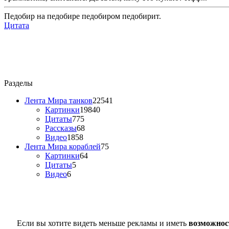
Педобир на педобире педобиром педобирит.
Цитата
Разделы
Лента Мира танков
22541
Картинки
19840
Цитаты
775
Рассказы
68
Видео
1858
Лента Мира кораблей
75
Картинки
64
Цитаты
5
Видео
6
Если вы хотите видеть меньше рекламы и иметь
возможнос