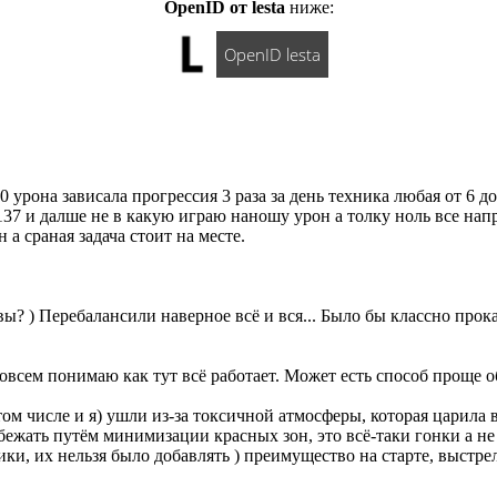
OpenID от lesta
ниже:
OpenID lesta
 урона зависала прогрессия 3 раза за день техника любая от 6 д
137 и далше не в какую играю наношу урон а толку ноль все нап
а сраная задача стоит на месте.
вы? ) Перебалансили наверное всё и вся... Было бы классно прокат
совсем понимаю как тут всё работает. Может есть способ проще 
том числе и я) ушли из-за токсичной атмосферы, которая царила 
бежать путём минимизации красных зон, это всё-таки гонки а 
ки, их нельзя было добавлять ) преимущество на старте, выстр