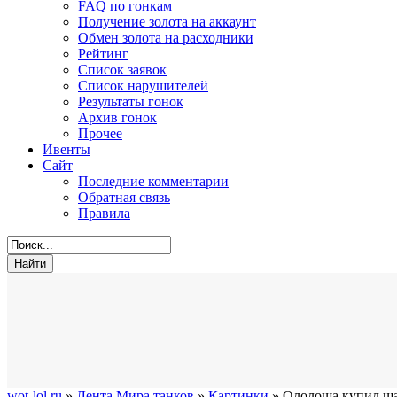
FAQ по гонкам
Получение золота на аккаунт
Обмен золота на расходники
Рейтинг
Список заявок
Список нарушителей
Результаты гонок
Архив гонок
Прочее
Ивенты
Сайт
Последние комментарии
Обратная связь
Правила
wot-lol.ru
»
Лента Мира танков
»
Картинки
» Ололоша купил ш