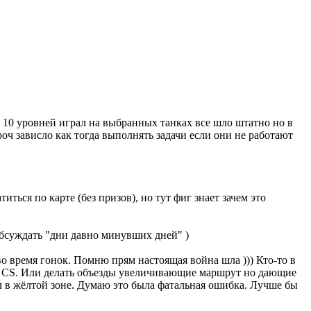
о 10 уровней играл на выбранных танках все шло штатно но в
роч зависло как тогда выполнять задачи если они не работают
иться по карте (без призов), но тут фиг знает зачем это
обсуждать "дни давно минувших дней" )
во время гонок. Помню прям настоящая война шла ))) Кто-то в
не CS. Или делать объезды увеличивающие маршрут но дающие
ел в жёлтой зоне. Думаю это была фатальная ошибка. Лучше бы