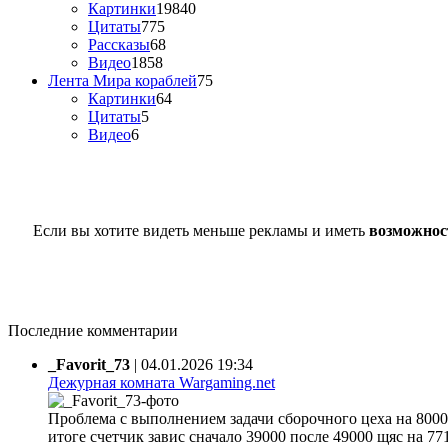
Картинки
19840
Цитаты
775
Рассказы
68
Видео
1858
Лента Мира кораблей
75
Картинки
64
Цитаты
5
Видео
6
Если вы хотите видеть меньше рекламы и иметь
возможнос
Последние комментарии
_Favorit_73
|
04.01.2026 19:34
Дежурная комната Wargaming.net
Проблема с выполнением задачи сборочного цеха на 80000
итоге счетчик завис сначало 39000 после 49000 щяс на 77