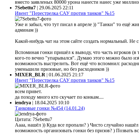
вместо заявленых 80000 урона нанести нанес уже миллион 
7Sebettu7
|
29.06.2025 22:11
Ивент "Перестрелка САУ против танков" №15
Уже и забыл, что тут писал в апреле )) "Танки" то ещё жи
админам ))
Какой-нибудь чат на этом сайте создать нормальный. Не 
Вспоминая гонки пришёл к выводу, что часть игроков (в 
кого-то вечно "упарывался". Думаю этого можно было из
возможность выстрелить. Вот ещё что вспомнил: расходни
уменьшили призовые, но без расходников ))
MIXER_BLR
|
01.06.2025 21:17
Ивент "Перестрелка САУ против танков" №15
всем привет.
да походу много кто скучает по конкам....
iendrya
|
18.04.2025 10:10
Танковые гонки №454 (14.01.24)
Цитата: 7Sebettu7
Аааа, нашёл )) Куда все пропали? ) Чисто случайно нашёл ф
возможность организовать гонки без призов? ) Позвать все