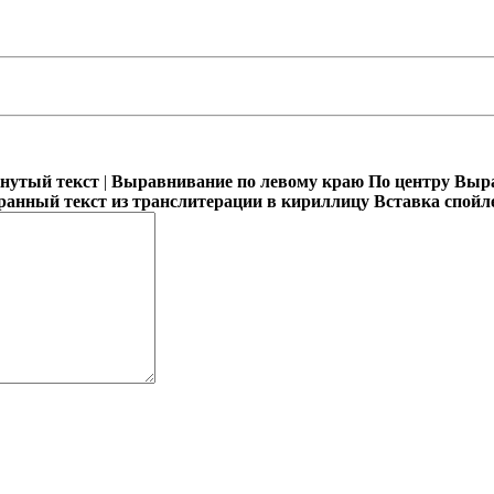
кнутый текст
|
Выравнивание по левому краю
По центру
Выра
ранный текст из транслитерации в кириллицу
Вставка спойл