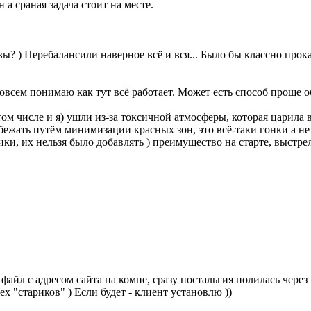
а сраная задача стоит на месте.
вы? ) Перебалансили наверное всё и вся... Было бы классно прокат
совсем понимаю как тут всё работает. Может есть способ проще 
том числе и я) ушли из-за токсичной атмосферы, которая царила 
бежать путём минимизации красных зон, это всё-таки гонки а 
ки, их нельзя было добавлять ) преимущество на старте, выстр
айл с адресом сайта на компе, сразу ностальгия полилась через кр
х "стариков" ) Если будет - клиент установлю ))