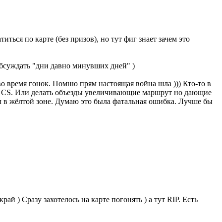
иться по карте (без призов), но тут фиг знает зачем это
обсуждать "дни давно минувших дней" )
во время гонок. Помню прям настоящая война шла ))) Кто-то в
не CS. Или делать объезды увеличивающие маршрут но дающие
ел в жёлтой зоне. Думаю это была фатальная ошибка. Лучше бы
ай ) Сразу захотелось на карте погонять ) а тут RIP. Есть