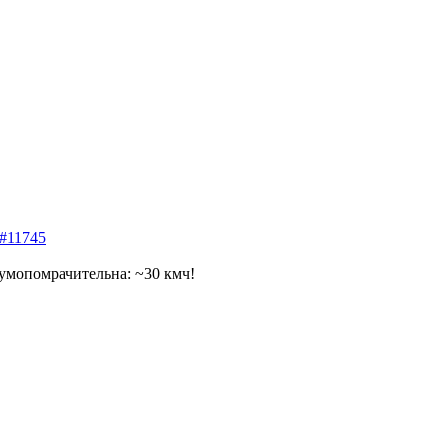
#11745
 умопомрачительна: ~30 кмч!