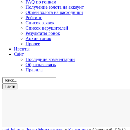
FAQ по гонкам
Получение золота на аккаунт
Обмен золота на расходники
Рейтинг
Список заявок
Список нарушителей
Результаты гонок
Архив гонок
Прочее
Ивенты
Сайт
Последние комментарии
Обратная связь
Правила
wot-lol.ru
»
Лента Мира танков
»
Картинки
» Стоковый Т-50-2