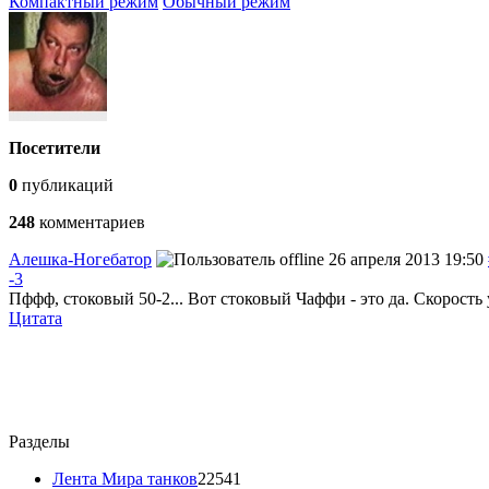
Компактный режим
Обычный режим
Посетители
0
публикаций
248
комментариев
Алешка-Ногебатор
26 апреля 2013 19:50
-3
Пффф, стоковый 50-2... Вот стоковый Чаффи - это да. Скорость
Цитата
Разделы
Лента Мира танков
22541