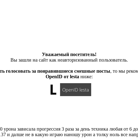
Уважаемый посетитель!
Вы зашли на сайт как неавторизованный пользователь.
ть голосовать за понравившиеся смешные посты
, то мы рек
OpenID от lesta
ниже:
OpenID lesta
 урона зависала прогрессия 3 раза за день техника любая от 6 д
137 и далше не в какую играю наношу урон а толку ноль все нап