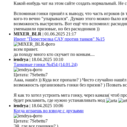
Какой-нибудь чат на этом сайте создать нормальный. Не 
Вспоминая гонки пришёл к выводу, что часть игроков (в 
кого-то вечно "упарывался". Думаю этого можно было из
возможность выстрелить. Вот ещё что вспомнил: расходни
уменьшили призовые, но без расходников ))
MIXER_BLR
|
01.06.2025 21:17
Ивент "Перестрелка САУ против танков" №15
всем привет.
да походу много кто скучает по конкам....
iendrya
|
18.04.2025 10:10
Танковые гонки №454 (14.01.24)
Цитата: 7Sebettu7
Аааа, нашёл )) Куда все пропали? ) Чисто случайно нашёл ф
возможность организовать гонки без призов? ) Позвать все
Я как то хотел устроить мега гонку, через камаза( чтоб 
будет рекламить, где нужно устанавливать мод
iendrya
|
18.04.2025 10:06
Когда играешь во взводе с друзьями
Цитата: 7Sebettu7
Эй, где все гонщики? )