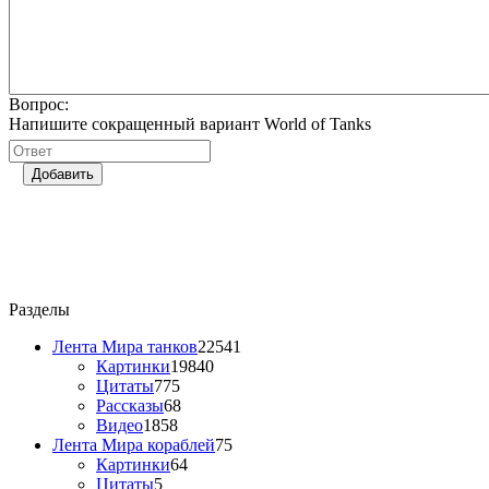
Вопрос:
Напишите сокращенный вариант World of Tanks
Добавить
Разделы
Лента Мира танков
22541
Картинки
19840
Цитаты
775
Рассказы
68
Видео
1858
Лента Мира кораблей
75
Картинки
64
Цитаты
5