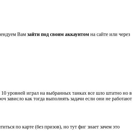
омендуем Вам
зайти под своим аккаунтом
на сайте или через
о 10 уровней играл на выбранных танках все шло штатно но в
роч зависло как тогда выполнять задачи если они не работают
иться по карте (без призов), но тут фиг знает зачем это