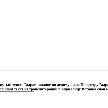
кнутый текст
|
Выравнивание по левому краю
По центру
Выра
ранный текст из транслитерации в кириллицу
Вставка спойл