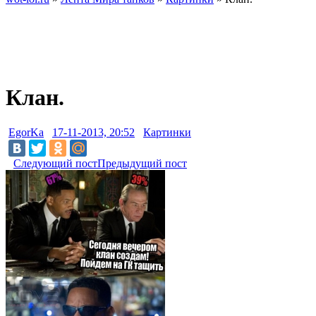
Клан.
EgorKa
17-11-2013, 20:52
Картинки
Следующий пост
Предыдущий пост