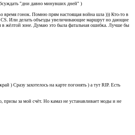
обсуждать "дни давно минувших дней" )
во время гонок. Помню прям настоящая война шла ))) Кто-то в
не CS. Или делать объезды увеличивающие маршрут но дающие
ел в жёлтой зоне. Думаю это была фатальная ошибка. Лучше бы
ай ) Сразу захотелось на карте погонять ) а тут RIP. Есть
о, призы за мой счёт. Но камаз не устанавливает моды и не