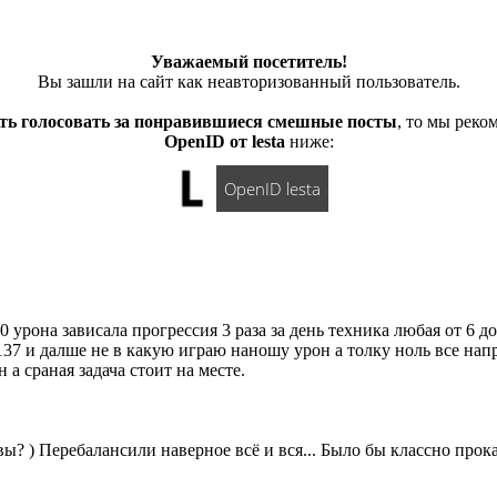
Уважаемый посетитель!
Вы зашли на сайт как неавторизованный пользователь.
ть голосовать за понравившиеся смешные посты
, то мы рек
OpenID от lesta
ниже:
OpenID lesta
 урона зависала прогрессия 3 раза за день техника любая от 6 д
137 и далше не в какую играю наношу урон а толку ноль все нап
а сраная задача стоит на месте.
вы? ) Перебалансили наверное всё и вся... Было бы классно прокат