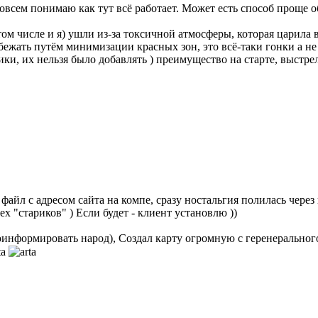
совсем понимаю как тут всё работает. Может есть способ проще 
том числе и я) ушли из-за токсичной атмосферы, которая царила 
бежать путём минимизации красных зон, это всё-таки гонки а 
ки, их нельзя было добавлять ) преимущество на старте, выстр
айл с адресом сайта на компе, сразу ностальгия полилась через кр
х "стариков" ) Если будет - клиент установлю ))
проинформировать народ), Создал карту огромную с геренеральног