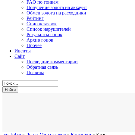
FAQ по гонкам
Получение золота на аккаунт
Обмен золота на расходники
Рейтинг
Список заявок
Список нарушителей
Результаты гонок
Архив гонок
Прочее
Ивенты
Сайт
Последние комментарии
Обратная связь
Правила
wot-lol.ru
»
Лента Мира танков
»
Картинки
» Клан.