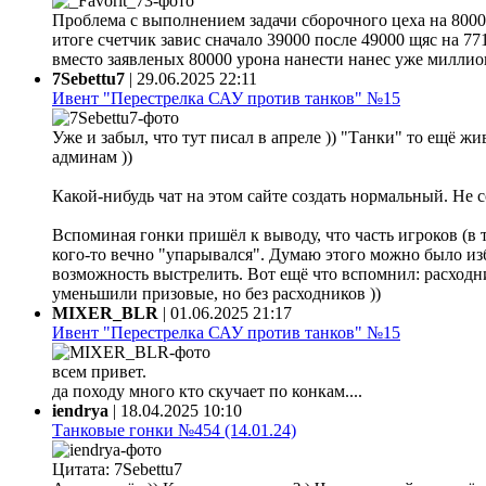
Проблема с выполнением задачи сборочного цеха на 80000
итоге счетчик завис сначало 39000 после 49000 щяс на 77
вместо заявленых 80000 урона нанести нанес уже миллион 
7Sebettu7
|
29.06.2025 22:11
Ивент "Перестрелка САУ против танков" №15
Уже и забыл, что тут писал в апреле )) "Танки" то ещё жи
админам ))
Какой-нибудь чат на этом сайте создать нормальный. Не 
Вспоминая гонки пришёл к выводу, что часть игроков (в 
кого-то вечно "упарывался". Думаю этого можно было из
возможность выстрелить. Вот ещё что вспомнил: расходни
уменьшили призовые, но без расходников ))
MIXER_BLR
|
01.06.2025 21:17
Ивент "Перестрелка САУ против танков" №15
всем привет.
да походу много кто скучает по конкам....
iendrya
|
18.04.2025 10:10
Танковые гонки №454 (14.01.24)
Цитата: 7Sebettu7