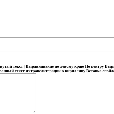
кнутый текст
|
Выравнивание по левому краю
По центру
Выра
ранный текст из транслитерации в кириллицу
Вставка спойл