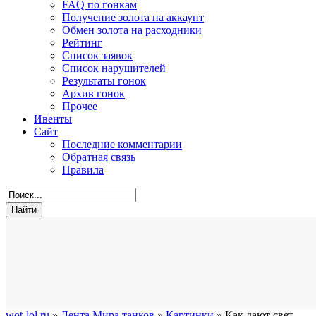
FAQ по гонкам
Получение золота на аккаунт
Обмен золота на расходники
Рейтинг
Список заявок
Список нарушителей
Результаты гонок
Архив гонок
Прочее
Ивенты
Сайт
Последние комментарии
Обратная связь
Правила
wot-lol.ru
»
Лента Мира танков
»
Картинки
» Как дают свет