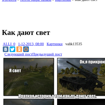
Как дают свет
ALLI_0
1-12-2013, 08:00
Картинки
valik13535
Следующий пост
Предыдущий пост