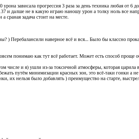
 урона зависала прогрессия 3 раза за день техника любая от 6 д
137 и далше не в какую играю наношу урон а толку ноль все нап
а сраная задача стоит на месте.
вы? ) Перебалансили наверное всё и вся... Было бы классно прокат
совсем понимаю как тут всё работает. Может есть способ проще 
том числе и я) ушли из-за токсичной атмосферы, которая царила 
бежать путём минимизации красных зон, это всё-таки гонки а 
ки, их нельзя было добавлять ) преимущество на старте, выстр