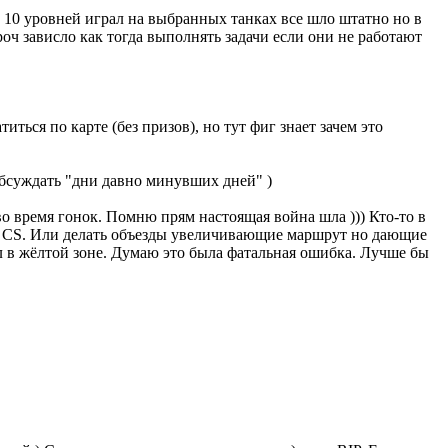
о 10 уровней играл на выбранных танках все шло штатно но в
роч зависло как тогда выполнять задачи если они не работают
иться по карте (без призов), но тут фиг знает зачем это
обсуждать "дни давно минувших дней" )
во время гонок. Помню прям настоящая война шла ))) Кто-то в
не CS. Или делать объезды увеличивающие маршрут но дающие
ел в жёлтой зоне. Думаю это была фатальная ошибка. Лучше бы