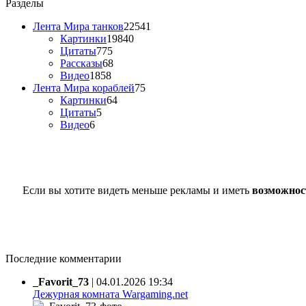
Разделы
Лента Мира танков
22541
Картинки
19840
Цитаты
775
Рассказы
68
Видео
1858
Лента Мира кораблей
75
Картинки
64
Цитаты
5
Видео
6
Если вы хотите видеть меньше рекламы и иметь
возможнос
Последние комментарии
_Favorit_73
|
04.01.2026 19:34
Дежурная комната Wargaming.net