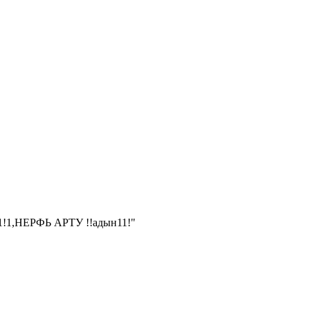
!1!1,НЕРФЬ АРТУ !!адын11!"