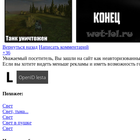
Вернуться назад
Написать комментарий
+36
Уважаемый посетитель, Вы зашли на сайт как неавторизованны
Если вы хотите видеть меньше рекламы и иметь возможность г
OpenID lesta
Похожее:
Свет
Свет, тьма...
Свет
Свет в пушке
Свет