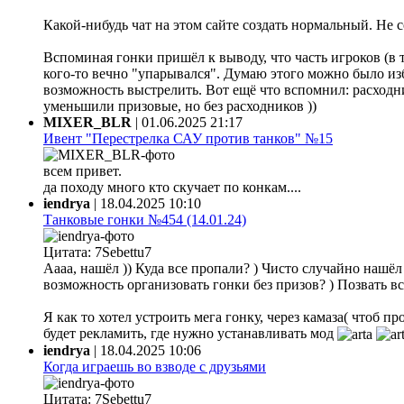
Какой-нибудь чат на этом сайте создать нормальный. Не 
Вспоминая гонки пришёл к выводу, что часть игроков (в 
кого-то вечно "упарывался". Думаю этого можно было из
возможность выстрелить. Вот ещё что вспомнил: расходни
уменьшили призовые, но без расходников ))
MIXER_BLR
|
01.06.2025 21:17
Ивент "Перестрелка САУ против танков" №15
всем привет.
да походу много кто скучает по конкам....
iendrya
|
18.04.2025 10:10
Танковые гонки №454 (14.01.24)
Цитата: 7Sebettu7
Аааа, нашёл )) Куда все пропали? ) Чисто случайно нашёл ф
возможность организовать гонки без призов? ) Позвать все
Я как то хотел устроить мега гонку, через камаза( чтоб 
будет рекламить, где нужно устанавливать мод
iendrya
|
18.04.2025 10:06
Когда играешь во взводе с друзьями
Цитата: 7Sebettu7