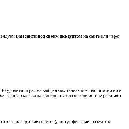
омендуем Вам
зайти под своим аккаунтом
на сайте или через
о 10 уровней играл на выбранных танках все шло штатно но в
роч зависло как тогда выполнять задачи если они не работают
иться по карте (без призов), но тут фиг знает зачем это