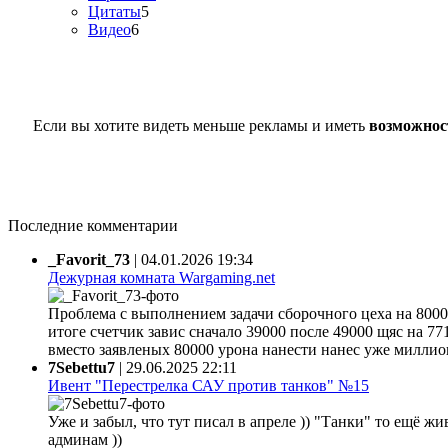
Цитаты
5
Видео
6
Если вы хотите видеть меньше рекламы и иметь
возможнос
Последние комментарии
_Favorit_73
|
04.01.2026 19:34
Дежурная комната Wargaming.net
Проблема с выполнением задачи сборочного цеха на 80000
итоге счетчик завис сначало 39000 после 49000 щяс на 77
вместо заявленых 80000 урона нанести нанес уже миллион 
7Sebettu7
|
29.06.2025 22:11
Ивент "Перестрелка САУ против танков" №15
Уже и забыл, что тут писал в апреле )) "Танки" то ещё жи
админам ))