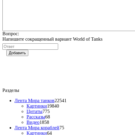
Вопрос:
Напишите сокращенный вариант World of Tanks
Добавить
Разделы
Лента Мира танков
22541
Картинки
19840
Цитаты
775
Рассказы
68
Видео
1858
Лента Мира кораблей
75
Картинки
64