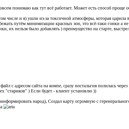
совсем понимаю как тут всё работает. Может есть способ проще 
том числе и я) ушли из-за токсичной атмосферы, которая царила 
бежать путём минимизации красных зон, это всё-таки гонки а 
ки, их нельзя было добавлять ) преимущество на старте, выстр
айл с адресом сайта на компе, сразу ностальгия полилась через кр
х "стариков" ) Если будет - клиент установлю ))
проинформировать народ), Создал карту огромную с геренеральног