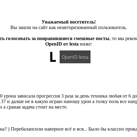
Уважаемый посетитель!
Вы зашли на сайт как неавторизованный пользователь.
ть голосовать за понравившиеся смешные посты
, то мы рек
OpenID от lesta
ниже:
OpenID lesta
 урона зависала прогрессия 3 раза за день техника любая от 6 д
137 и далше не в какую играю наношу урон а толку ноль все нап
а сраная задача стоит на месте.
вы? ) Перебалансили наверное всё и вся... Было бы классно прокат