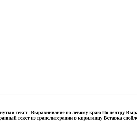
кнутый текст
|
Выравнивание по левому краю
По центру
Выра
ранный текст из транслитерации в кириллицу
Вставка спойл