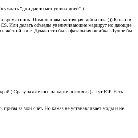
обсуждать "дни давно минувших дней" )
во время гонок. Помню прям настоящая война шла ))) Кто-то в
не CS. Или делать объезды увеличивающие маршрут но дающие
ел в жёлтой зоне. Думаю это была фатальная ошибка. Лучше бы
ай ) Сразу захотелось на карте погонять ) а тут RIP. Есть
о, призы за мой счёт. Но камаз не устанавливает моды и не