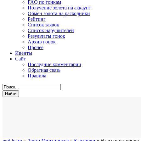
FAQ по гонкам
Получение золота на аккаунт
Обмен золота на расходники
Рейтинг
Список заявок
Список нарушителей
Результаты гонок
Архив гонок
Прочее
Ивенты
Сайт
Последние комментарии
Обратная связь
Правила
wot-lol.ru
»
Лента Мира танков
»
Картинки
» Навыки и умения